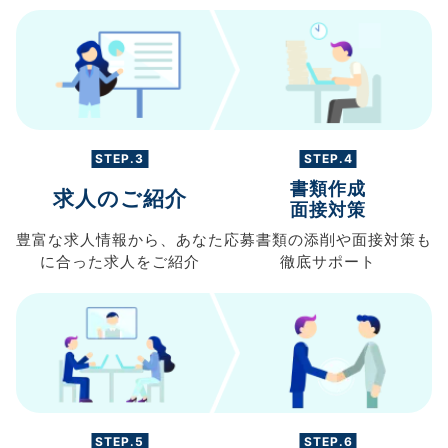
STEP.3
STEP.4
書類作成
求人のご紹介
面接対策
豊富な求人情報から、
あなた
応募書類の
添削や面接対策も
に合った求人を
ご紹介
徹底サポート
STEP.5
STEP.6