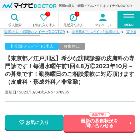
医師の求人・転職・アルバイトはマイナビDOCTOR
0
1
MENU
お気に入り求人
最近見た求人
マイページ
求人検索
医師求人・転職のマイナビDOCTOR
非常勤(アルバイト)医師求人
東京都
非常勤(アルバイト)求人
募集停止
【東京都／江戸川区】希少な訪問診療の皮膚科の専
門診です！毎週水曜午前1回4.8万◎2023年10月～
の募集です！勤務曜日のご相談柔軟に対応頂けます
（皮膚科・形成外科／非常勤）
更新日 : 2023/10/04
求人No : 678935
最新の募集状況を
お気に入り
問い合わせる