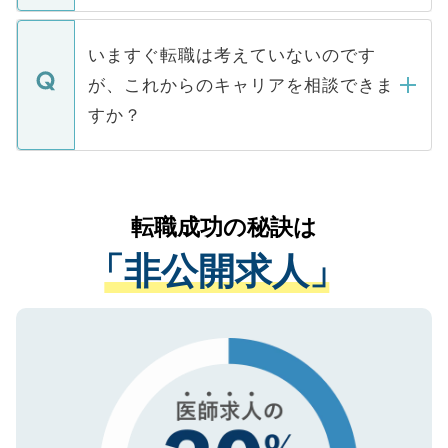
関を公にしてしまうと、応募が殺到する場
定を承諾する必要はありません。内定先へ
個人情報が漏えいすることはありませんの
合があります。 選考を効率よく行うため
の辞退の連絡はキャリアパートナーが行い
で、ご安心ください。当サイトからの登録
いますぐ転職は考えていないのです
に、医療機関が求める条件に合った人材の
ますので、ご安心ください。
などで収集したご登録者様の個人情報は、
が、これからのキャリアを相談できま
みを人材紹介会社に依頼するケースが増え
ご本人のキャリアアップおよび転職活動の
ています。
すか？
支援を目的に使用いたします。お預かりし
ているすべての個人データはご本人の許可
お気軽にご相談ください。先生専任のキャ
なく、医療機関側に開示したり、第三者に
リアパートナーが将来のご希望などをおう
提供することは一切ありません。また弊社
かがいして、現在の医療機関の状況や紹介
転職成功の秘訣は
は、個人情報の取り扱いについての厳密な
経験をまじえながら、適切なアドバイスを
管理基準を満たした事業者のみに付与され
「非公開求人」
させていただきます。すぐにご転職をされ
る、プライバシーマークを取得済みです。
ない方には、長期的なサポートが可能です
ご登録いただいた個人情報は、SSL（デー
ので、まずはご登録ください。
タ暗号化）によって保護されていますの
で、機密保持に関してもご安心ください。