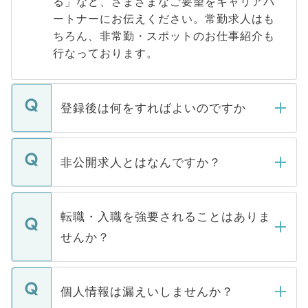
る」など、さまざまなご要望をキャリアパ
ートナーにお伝えください。常勤求人はも
ちろん、非常勤・スポットのお仕事紹介も
行なっております。
登録後は何をすればよいのですか
ご登録いただきましたら、弊社担当者がご
登録内容を確認し、その後メールもしくは
非公開求人とはなんですか？
お電話にて次のステップのご案内をいたし
ます。通常、5営業日以内にはご連絡をせて
マイナビDOCTORで取り扱っている求人の
いただきますので、しばらくお待ちくださ
うち約3割は、Webサイトからご覧いただ
転職・入職を強要されることはありま
い。
けない「非公開求人」です。非公開求人は
せんか？
下記の理由によって、一般には公開してい
ません。
転職・入職を強要することは一切ありませ
ん。また、仮に応募先から内定をいただい
個人情報は漏えいしませんか？
■応募殺到を避けるため 人気のある医療機
たとしても、ご本人が納得しない限り、内