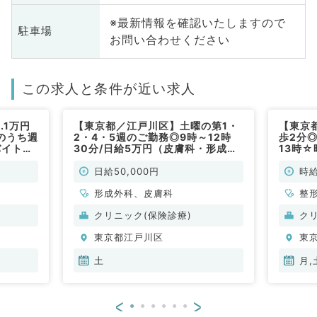
※最新情報を確認いたしますので
駐車場
お問い合わせください
この求人と条件が近い求人
.1万円
【東京都／江戸川区】土曜の第1・
【東京
のうち週
2・4・5週のご勤務◎9時～12時
歩2分
バイトで
30分/日給5万円（皮膚科・形成外
13時☆
◎（皮膚
科／非常勤）
事です
泌尿器
日給50,000円
時給
形成外科、皮膚科
整
般
クリニック(保険診療)
ク
東京都江戸川区
東
土
月,
<
>