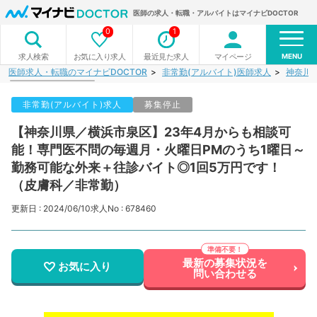
医師の求人・転職・アルバイトはマイナビDOCTOR
0
1
MENU
お気に入り求人
最近見た求人
マイページ
求人検索
医師求人・転職のマイナビDOCTOR
非常勤(アルバイト)医師求人
神奈川
非常勤(アルバイト)求人
募集停止
【神奈川県／横浜市泉区】23年4月からも相談可
能！専門医不問の毎週月・火曜日PMのうち1曜日～
勤務可能な外来＋往診バイト◎1回5万円です！
（皮膚科／非常勤）
更新日 : 2024/06/10
求人No : 678460
最新の募集状況を
お気に入り
問い合わせる