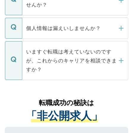
い。
けない「非公開求人」です。非公開求人は
せんか？
下記の理由によって、一般には公開してい
ません。
転職・入職を強要することは一切ありませ
ん。また、仮に応募先から内定をいただい
個人情報は漏えいしませんか？
■応募殺到を避けるため 人気のある医療機
たとしても、ご本人が納得しない限り、内
関を公にしてしまうと、応募が殺到する場
定を承諾する必要はありません。内定先へ
個人情報が漏えいすることはありませんの
合があります。 選考を効率よく行うため
の辞退の連絡はキャリアパートナーが行い
で、ご安心ください。当サイトからの登録
いますぐ転職は考えていないのです
に、医療機関が求める条件に合った人材の
ますので、ご安心ください。
などで収集したご登録者様の個人情報は、
が、これからのキャリアを相談できま
みを人材紹介会社に依頼するケースが増え
ご本人のキャリアアップおよび転職活動の
ています。
すか？
支援を目的に使用いたします。お預かりし
ているすべての個人データはご本人の許可
お気軽にご相談ください。先生専任のキャ
なく、医療機関側に開示したり、第三者に
リアパートナーが将来のご希望などをおう
提供することは一切ありません。また弊社
かがいして、現在の医療機関の状況や紹介
転職成功の秘訣は
は、個人情報の取り扱いについての厳密な
経験をまじえながら、適切なアドバイスを
管理基準を満たした事業者のみに付与され
「非公開求人」
させていただきます。すぐにご転職をされ
る、プライバシーマークを取得済みです。
ない方には、長期的なサポートが可能です
ご登録いただいた個人情報は、SSL（デー
ので、まずはご登録ください。
タ暗号化）によって保護されていますの