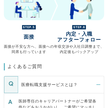
STEP.5
STEP.6
内定・入職
面接
アフターフォロー
面接が不安な方へ、
面接への
年収交渉や
入社日調整まで、
同席も
行っています
内定後もバックアップ
よくあるご質問
医療転職支援サービスとは？
医師専任のキャリアパートナーがご希望条
件などをおうかがいし、ご希望にマッチし