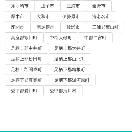
茅ヶ崎市
逗子市
三浦市
秦野市
厚木市
大和市
伊勢原市
海老名市
座間市
南足柄市
綾瀬市
三浦郡葉山町
高座郡寒川町
中郡大磯町
中郡二宮町
足柄上郡中井町
足柄上郡大井町
足柄上郡松田町
足柄上郡山北町
足柄上郡開成町
足柄下郡箱根町
足柄下郡真鶴町
足柄下郡湯河原町
愛甲郡愛川町
愛甲郡清川村