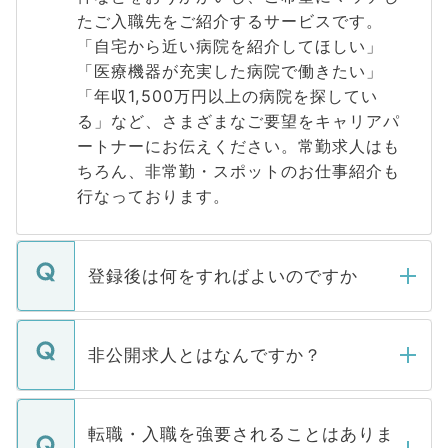
たご入職先をご紹介するサービスです。
「自宅から近い病院を紹介してほしい」
「医療機器が充実した病院で働きたい」
「年収1,500万円以上の病院を探してい
る」など、さまざまなご要望をキャリアパ
ートナーにお伝えください。常勤求人はも
ちろん、非常勤・スポットのお仕事紹介も
行なっております。
登録後は何をすればよいのですか
ご登録いただきましたら、弊社担当者がご
登録内容を確認し、その後メールもしくは
非公開求人とはなんですか？
お電話にて次のステップのご案内をいたし
ます。通常、5営業日以内にはご連絡をせて
マイナビDOCTORで取り扱っている求人の
いただきますので、しばらくお待ちくださ
うち約3割は、Webサイトからご覧いただ
転職・入職を強要されることはありま