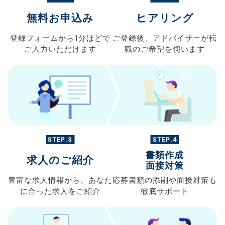
無料お申込み
ヒアリング
登録フォームから
1分ほどで
ご登録後、
アドバイザーが転
ご入力
いただけます
職の
ご希望を伺います
STEP.3
STEP.4
書類作成
求人のご紹介
面接対策
豊富な求人情報から、
あなた
応募書類の
添削や面接対策も
に合った求人を
ご紹介
徹底サポート