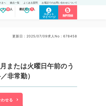
さまへ
拠点一覧
よくある質問
お電話でのお問い合わせについて
に入り求人
0
最近見た求人
1
スポット
無料登録
マイページ
更新日 : 2025/07/09
求人No : 678458
週月または火曜日午前のう
科／非常勤）
合わせる