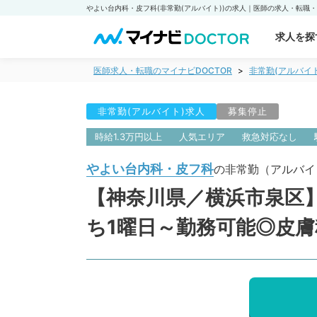
求人を探
医師求人・転職のマイナビDOCTOR
非常勤(アルバイ
非常勤(アルバイト)求人
募集停止
時給1.3万円以上
人気エリア
救急対応なし
やよい台内科・皮フ科
の非常勤（アルバイ
【神奈川県／横浜市泉区】
ち1曜日～勤務可能◎皮