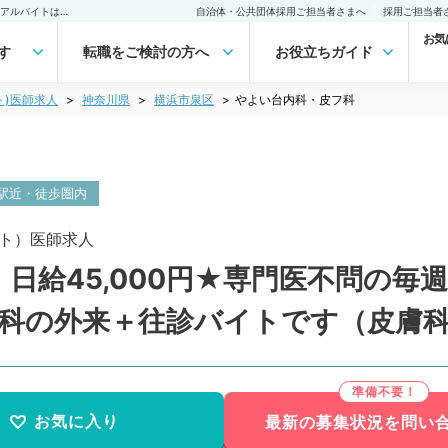
やよい台内科・皮フ科(非常勤(アルバイト))の求人｜医師の求人・転職・アルバイトは【マイナビDOCTOR】
自治体・公共団体採用ご担当者さまへ
採用ご担当者
お気
す
転職をご検討の方へ
お役立ちガイド
ト)医師求人
神奈川県
横浜市泉区
やよい台内科・皮フ科
駅近・徒歩圏内
ト）医師求人
日給45,000円★専門医不問の毎
膚科の外来＋往診バイトです（皮膚
お気に入り
最新の募集状況を問い