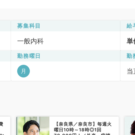
募集科目
給
一般内科
単
勤務曜日
勤
当直
月
費
【奈良県／奈良市】毎週火
曜日10時～18時◎1回