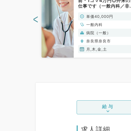
＋交通費支給あ
前・1コマ4万円◎外来の
日17時～21時
仕事です（一般内科／非
病院での病棟管
勤）
<
00円
単価40,000円
救急対応のお仕
一般内科／非常
一般内科
般）
病院（一般）
良市
奈良県奈良市
月,木,金,土
給与
求人詳細