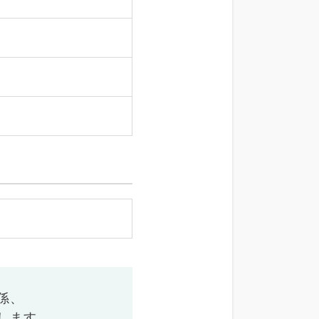
係、
します。