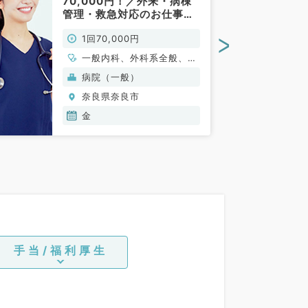
70,000円！／外来・病棟
管理・救急対応のお仕事で
す（一般内科・一般外科／
>
1回70,000円
非常勤）
一般内科、外科系全般、一
般外科
病院（一般）
奈良県奈良市
金
手当/福利厚生