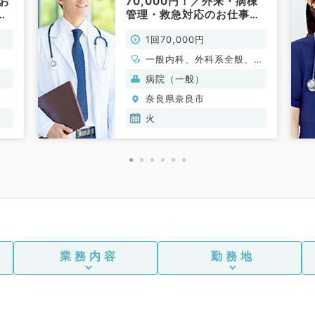
お
70,000円！／外来・病棟
常
管理・救急対応のお仕事で
す（一般内科・一般外科／
1回70,000円
非常勤）
一般内科、外科系全般、一
般外科
病院（一般）
奈良県奈良市
火
業務内容
勤務地