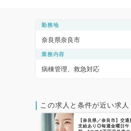
勤務地
奈良県奈良市
業務内容
病棟管理、救急対応
この求人と条件が近い求人
奈良市】隔週勤
【奈良県／奈良市】交通
能◎時給
支給あり◎毎週金曜日午