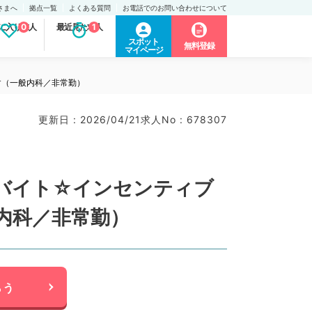
さまへ
拠点一覧
よくある質問
お電話でのお問い合わせについて
に入り求人
0
最近見た求人
1
スポット
無料登録
マイページ
す（一般内科／非常勤）
更新日 : 2026/04/21
求人No : 678307
直バイト☆インセンティブ
内科／非常勤）
らう