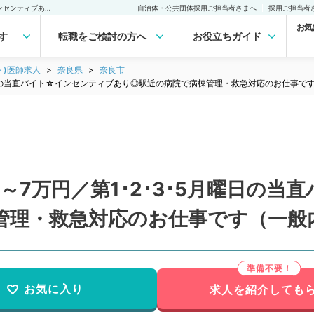
【奈良県／奈良市】単価5～7万円／第1･2･3･5月曜日の当直バイト☆インセンティブあり◎駅近の病院で病棟管理・救急対応のお仕事です（一般内科／非常勤）非常勤(アルバイト)の求人｜医師の求人・転職・アルバイトは【マイナビDOCTOR】
自治体・公共団体採用ご担当者さまへ
採用ご担当者
お気
す
転職をご検討の方へ
お役立ちガイド
ト)医師求人
奈良県
奈良市
月曜日の当直バイト☆インセンティブあり◎駅近の病院で病棟管理・救急対応のお仕事で
～7万円／第1･2･3･5月曜日の当
管理・救急対応のお仕事です（一般
お気に入り
求人を紹介しても