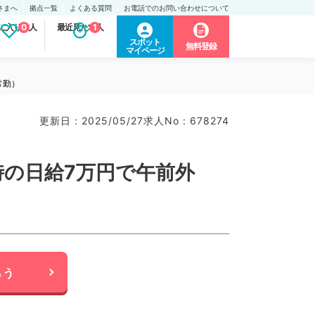
さまへ
拠点一覧
よくある質問
お電話でのお問い合わせについて
に入り求人
0
最近見た求人
1
スポット
無料登録
マイページ
常勤）
更新日 : 2025/05/27
求人No : 678274
時の日給7万円で午前外
らう