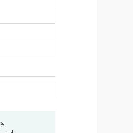
係、
します。