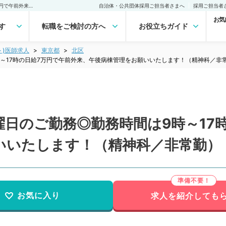
【東京都／北区】毎週木曜日のご勤務◎勤務時間は9時～17時の日給7万円で午前外来、午後病棟管理をお願いいたします！（精神科／非常勤）非常勤(アルバイト)の求人｜医師の求人・転職・アルバイトは【マイナビDOCTOR】
自治体・公共団体採用ご担当者さまへ
採用ご担当者
お気
す
転職をご検討の方へ
お役立ちガイド
ト)医師求人
東京都
北区
～17時の日給7万円で午前外来、午後病棟管理をお願いいたします！（精神科／非
日のご勤務◎勤務時間は9時～17
いいたします！（精神科／非常勤）
お気に入り
求人を紹介しても