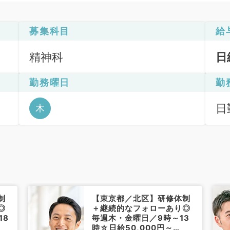
募集科目
給
精神科
日
勤務曜日
勤
日
木
6
制
【東京都／北区】研修体制
◎
＋継続的なフォローあり◎
18
毎週木・金曜日／9時～13
時☆日給50,000円～