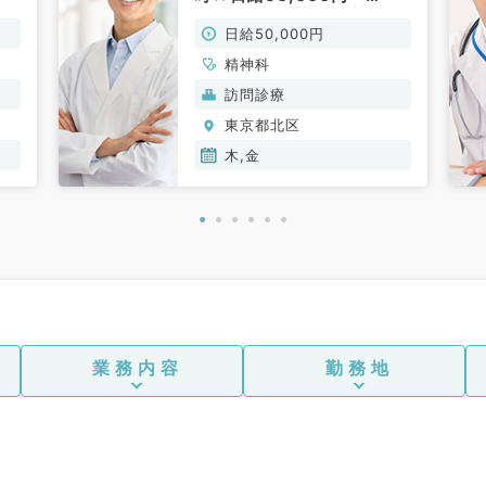
お
60,000円／訪問診療のお
日給50,000円
仕事です（精神科／非常
勤）
精神科
訪問診療
東京都北区
木,金
業務内容
勤務地