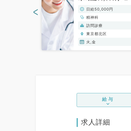
須（精神科／非
60,000円／訪問診療の
<
00円
日給50,000円
仕事です（精神科／非常
勤）
精神科
般）
訪問診療
区
東京都北区
火,金
給与
求人詳細