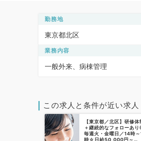
勤務地
東京都北区
業務内容
一般外来、病棟管理
この求人と条件が近い求人
北区】★日給7
【東京都／北区】研修体
土曜日の募集◎
＋継続的なフォローあり
PMは病棟管
毎週火・金曜日／14時～
します！※専門
時☆日給50,000円～