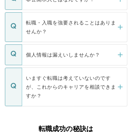
お電話にて次のステップのご案内をいたし
ます。通常、5営業日以内にはご連絡をせて
マイナビDOCTORで取り扱っている求人の
いただきますので、しばらくお待ちくださ
うち約3割は、Webサイトからご覧いただ
転職・入職を強要されることはありま
い。
けない「非公開求人」です。非公開求人は
せんか？
下記の理由によって、一般には公開してい
ません。
転職・入職を強要することは一切ありませ
ん。また、仮に応募先から内定をいただい
個人情報は漏えいしませんか？
■応募殺到を避けるため 人気のある医療機
たとしても、ご本人が納得しない限り、内
関を公にしてしまうと、応募が殺到する場
定を承諾する必要はありません。内定先へ
個人情報が漏えいすることはありませんの
合があります。 選考を効率よく行うため
の辞退の連絡はキャリアパートナーが行い
で、ご安心ください。当サイトからの登録
いますぐ転職は考えていないのです
に、医療機関が求める条件に合った人材の
ますので、ご安心ください。
などで収集したご登録者様の個人情報は、
が、これからのキャリアを相談できま
みを人材紹介会社に依頼するケースが増え
ご本人のキャリアアップおよび転職活動の
ています。
すか？
支援を目的に使用いたします。お預かりし
ているすべての個人データはご本人の許可
お気軽にご相談ください。先生専任のキャ
なく、医療機関側に開示したり、第三者に
リアパートナーが将来のご希望などをおう
提供することは一切ありません。また弊社
かがいして、現在の医療機関の状況や紹介
転職成功の秘訣は
は、個人情報の取り扱いについての厳密な