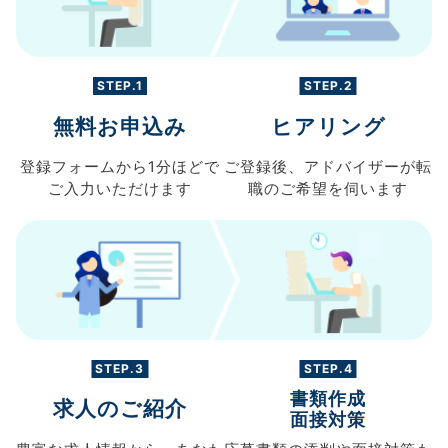
STEP.1
STEP.2
無料お申込み
ヒアリング
登録フォームから
1分ほどで
ご登録後、
アドバイザーが転
ご入力
いただけます
職の
ご希望を伺います
STEP.3
STEP.4
書類作成
求人のご紹介
面接対策