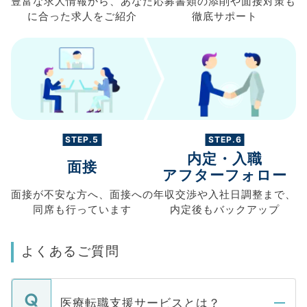
豊富な求人情報から、
あなた
応募書類の
添削や面接対策も
に合った求人を
ご紹介
徹底サポート
STEP.5
STEP.6
内定・入職
面接
アフターフォロー
面接が不安な方へ、
面接への
年収交渉や
入社日調整まで、
同席も
行っています
内定後もバックアップ
よくあるご質問
医療転職支援サービスとは？