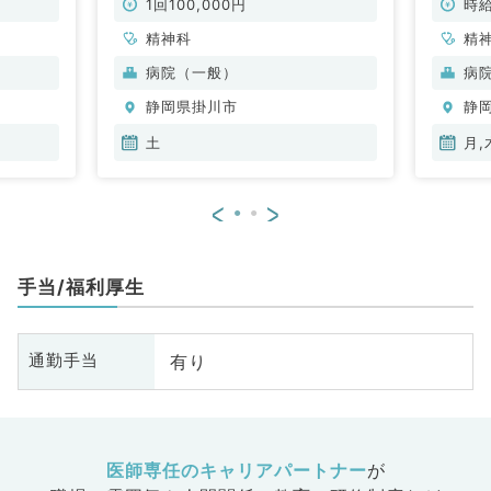
1回100,000円
時給
精神科
精
病院（一般）
病
静岡県掛川市
静
土
月,
<
>
手当/福利厚生
有り
通勤手当
医師専任のキャリアパートナー
が