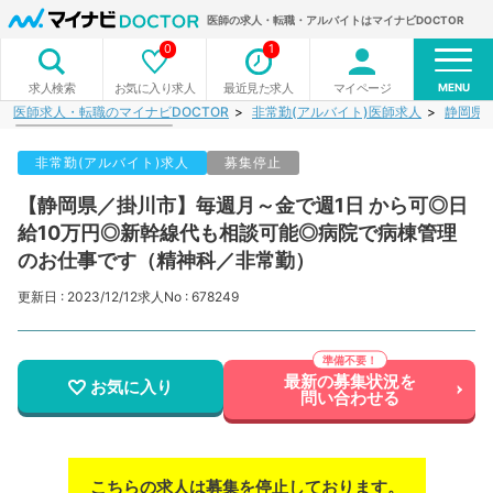
医師の求人・転職・アルバイトはマイナビDOCTOR
0
1
MENU
お気に入り求人
最近見た求人
マイページ
求人検索
医師求人・転職のマイナビDOCTOR
非常勤(アルバイト)医師求人
静岡県
非常勤(アルバイト)求人
募集停止
【静岡県／掛川市】毎週月～金で週1日 から可◎日
給10万円◎新幹線代も相談可能◎病院で病棟管理
のお仕事です（精神科／非常勤）
更新日 : 2023/12/12
求人No : 678249
最新の募集状況を
お気に入り
問い合わせる
こちらの求人は募集を停止しております。