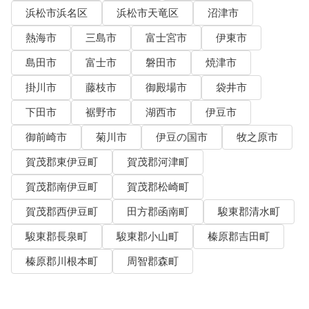
浜松市浜名区
浜松市天竜区
沼津市
熱海市
三島市
富士宮市
伊東市
島田市
富士市
磐田市
焼津市
掛川市
藤枝市
御殿場市
袋井市
下田市
裾野市
湖西市
伊豆市
御前崎市
菊川市
伊豆の国市
牧之原市
賀茂郡東伊豆町
賀茂郡河津町
賀茂郡南伊豆町
賀茂郡松崎町
賀茂郡西伊豆町
田方郡函南町
駿東郡清水町
駿東郡長泉町
駿東郡小山町
榛原郡吉田町
榛原郡川根本町
周智郡森町