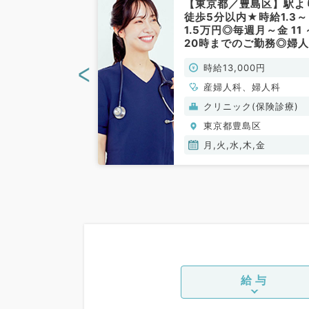
島区】時給1.2
【東京都／豊島区】駅よ
給案件◎婦人科
徒歩5分以内★時給1.3～
事◎希少な毎週
1.5万円◎毎週月～金 11 
人です／午前の
20時までのご勤務◎婦
みのご勤務も可
外来のアルバイト（婦人
<
00円
時給13,000円
人科／非常
科、産婦人科／非常勤）
、婦人科
産婦人科、婦人科
(保険診療)
クリニック(保険診療)
島区
東京都豊島区
月,火,水,木,金
給与