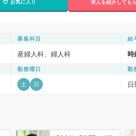
お気に入り
求人を紹介しても
募集科目
給
産婦人科、婦人科
時
勤務曜日
勤
日勤
土
日
6