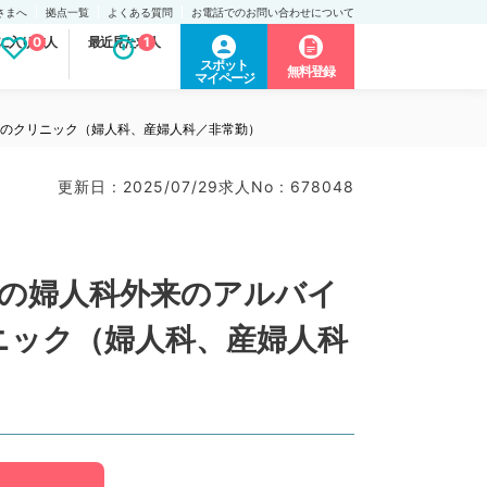
さまへ
拠点一覧
よくある質問
お電話でのお問い合わせについて
に入り求人
0
最近見た求人
1
スポット
無料登録
マイページ
内のクリニック（婦人科、産婦人科／非常勤）
更新日 : 2025/07/29
求人No : 678048
日の婦人科外来のアルバイ
ニック（婦人科、産婦人科