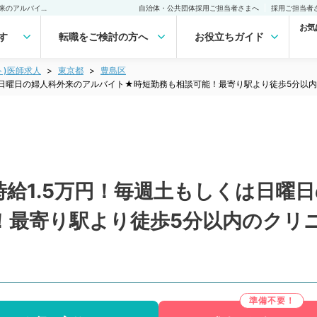
【東京都／豊島区】最大時給1.5万円！毎週土もしくは日曜日の婦人科外来のアルバイト★時短勤務も相談可能！最寄り駅より徒歩5分以内のクリニック（婦人科、産婦人科／非常勤）非常勤(アルバイト)の求人｜医師の求人・転職・アルバイトは【マイナビDOCTOR】
自治体・公共団体採用ご担当者さまへ
採用ご担当者
お気
す
転職をご検討の方へ
お役立ちガイド
ト)医師求人
東京都
豊島区
は日曜日の婦人科外来のアルバイト★時短勤務も相談可能！最寄り駅より徒歩5分以
給1.5万円！毎週土もしくは日曜
！最寄り駅より徒歩5分以内のクリ