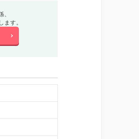
係、
します。