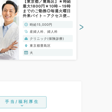
【東京都／豊島区】★時給
最大1800円★10時～19時
までのご勤務◎毎週火曜日
外来バイト～アクセス便利
な駅チカ～（婦人科／非常
>
時給15,000円
勤）
産婦人科、婦人科
クリニック(保険診療)
東京都豊島区
火
手当/福利厚生