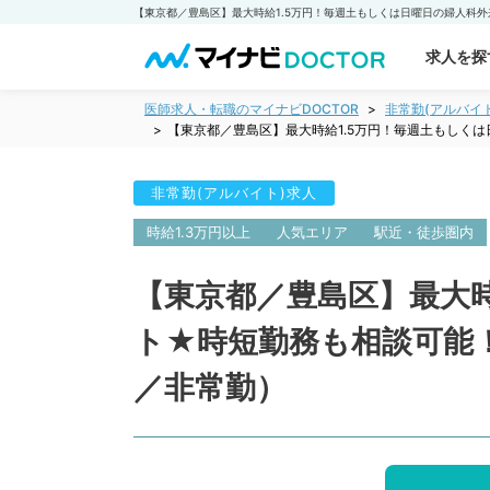
求人を探
医師求人・転職のマイナビDOCTOR
非常勤(アルバイ
【東京都／豊島区】最大時給1.5万円！毎週土もしく
非常勤(アルバイト)求人
時給1.3万円以上
人気エリア
駅近・徒歩圏内
【東京都／豊島区】最大時
ト★時短勤務も相談可能
／非常勤）