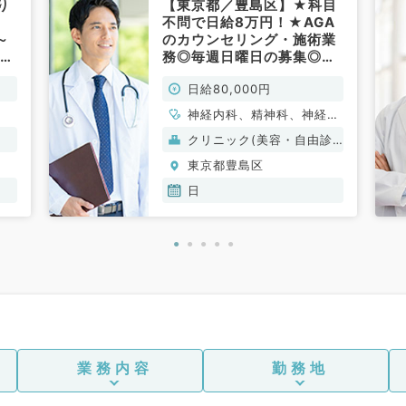
り
【東京都／豊島区】★科目
不問で日給8万円！★AGA
～
のカウンセリング・施術業
人科
務◎毎週日曜日の募集◎駅
チカクリニック～（科目不
日給80,000円
問／非常勤）
神経内科、精神科、神経
科、アレルギー科、リウマ
クリニック(美容・自由診
チ科、小児科、整形外科、
療）
東京都豊島区
形成外科、美容外科、脳神
経外科、呼吸器外科、心臓
日
血管外科、小児外科、皮膚
科、泌尿器科、産婦人科、
産科、婦人科、眼科、耳鼻
咽喉科、気管食道科、放射
線科、リハビリテーション
科、麻酔科、ペインクリニ
ック、人工透析科、緩和ケ
ア科、一般内科、循環器内
科、呼吸器内科、消化器内
業務内容
勤務地
科、内分泌・代謝内科、腎
臓内科、老年内科、血液内
科、外科系全般、一般外