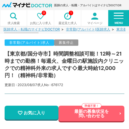
医師の求人・転職・アルバイトはマイナビDOCTOR
0
1
MENU
お気に入り求人
最近見た求人
マイページ
求人検索
医師求人・転職のマイナビDOCTOR
非常勤(アルバイト)医師求人
東京都
非常勤(アルバイト)求人
募集停止
【東京都/国分寺市】時間調整相談可能！12時～21
時までの勤務！毎週火、金曜日の駅施設内クリニッ
クでの精神科外来の求人です◇最大時給12,000
円！（精神科/非常勤）
更新日 : 2023/08/07
求人No : 676172
最新の募集状況を
お気に入り
問い合わせる