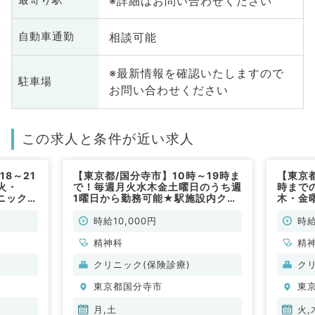
※詳細はお問い合わせください
最寄り駅
相談可能
自動車通勤
※最新情報を確認いたしますので
駐車場
お問い合わせください
この求人と条件が近い求人
8～21
【東京都/国分寺市】10時～19時ま
【東京都
火・
で！毎週月火水木金土曜日のうち週
時まで
ニックで
1曜日から勤務可能★駅施設内クリ
木・金
時給
ニックでの精神科外来の求人◇最
の精神
常勤）
大時給12,000円！時間調整相談可
12,0
時給10,000円
時給
能です（精神科/非常勤）
精神科
精
クリニック(保険診療)
ク
東京都国分寺市
東
月,土
火,