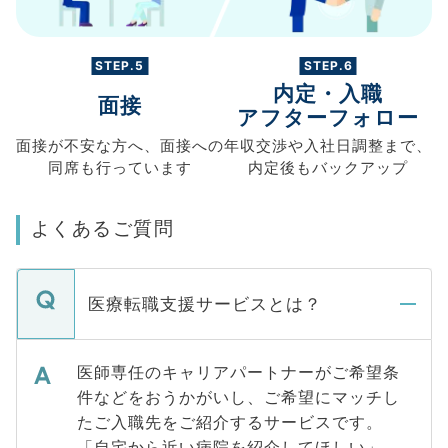
STEP.5
STEP.6
内定・入職
面接
アフターフォロー
面接が不安な方へ、
面接への
年収交渉や
入社日調整まで、
同席も
行っています
内定後もバックアップ
よくあるご質問
医療転職支援サービスとは？
医師専任のキャリアパートナーがご希望条
件などをおうかがいし、ご希望にマッチし
たご入職先をご紹介するサービスです。
「自宅から近い病院を紹介してほしい」