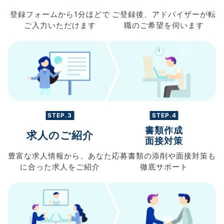
登録フォームから
1分ほどで
ご登録後、
アドバイザーが転
ご入力
いただけます
職の
ご希望を伺います
STEP.3
STEP.4
書類作成
求人のご紹介
面接対策
豊富な求人情報から、
あなた
応募書類の
添削や面接対策も
に合った求人を
ご紹介
徹底サポート