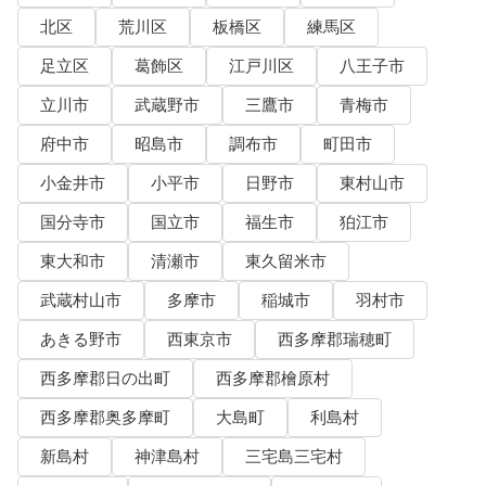
北区
荒川区
板橋区
練馬区
足立区
葛飾区
江戸川区
八王子市
立川市
武蔵野市
三鷹市
青梅市
府中市
昭島市
調布市
町田市
小金井市
小平市
日野市
東村山市
国分寺市
国立市
福生市
狛江市
東大和市
清瀬市
東久留米市
武蔵村山市
多摩市
稲城市
羽村市
あきる野市
西東京市
西多摩郡瑞穂町
西多摩郡日の出町
西多摩郡檜原村
西多摩郡奥多摩町
大島町
利島村
新島村
神津島村
三宅島三宅村