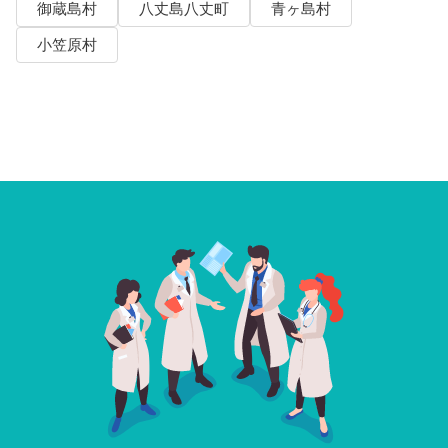
御蔵島村
八丈島八丈町
青ヶ島村
小笠原村