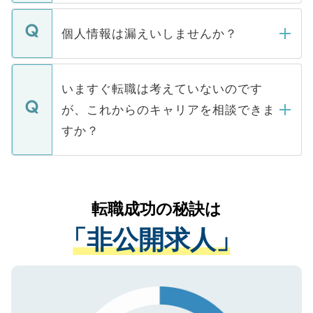
ません。
転職・入職を強要することは一切ありませ
ん。また、仮に応募先から内定をいただい
個人情報は漏えいしませんか？
■応募殺到を避けるため 人気のある医療機
たとしても、ご本人が納得しない限り、内
関を公にしてしまうと、応募が殺到する場
定を承諾する必要はありません。内定先へ
個人情報が漏えいすることはありませんの
合があります。 選考を効率よく行うため
の辞退の連絡はキャリアパートナーが行い
で、ご安心ください。当サイトからの登録
いますぐ転職は考えていないのです
に、医療機関が求める条件に合った人材の
ますので、ご安心ください。
などで収集したご登録者様の個人情報は、
が、これからのキャリアを相談できま
みを人材紹介会社に依頼するケースが増え
ご本人のキャリアアップおよび転職活動の
ています。
すか？
支援を目的に使用いたします。お預かりし
ているすべての個人データはご本人の許可
お気軽にご相談ください。先生専任のキャ
なく、医療機関側に開示したり、第三者に
リアパートナーが将来のご希望などをおう
提供することは一切ありません。また弊社
かがいして、現在の医療機関の状況や紹介
転職成功の秘訣は
は、個人情報の取り扱いについての厳密な
経験をまじえながら、適切なアドバイスを
管理基準を満たした事業者のみに付与され
「非公開求人」
させていただきます。すぐにご転職をされ
る、プライバシーマークを取得済みです。
ない方には、長期的なサポートが可能です
ご登録いただいた個人情報は、SSL（デー
ので、まずはご登録ください。
タ暗号化）によって保護されていますの
で、機密保持に関してもご安心ください。