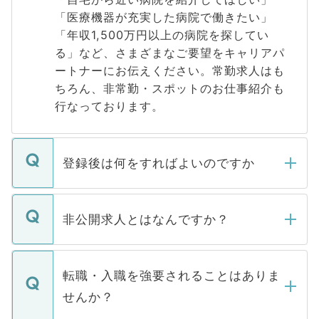
「医療機器が充実した病院で働きたい」
「年収1,500万円以上の病院を探してい
る」など、さまざまなご要望をキャリアパ
ートナーにお伝えください。常勤求人はも
ちろん、非常勤・スポットのお仕事紹介も
行なっております。
登録後は何をすればよいのですか
ご登録いただきましたら、弊社担当者がご
登録内容を確認し、その後メールもしくは
非公開求人とはなんですか？
お電話にて次のステップのご案内をいたし
ます。通常、5営業日以内にはご連絡をせて
マイナビDOCTORで取り扱っている求人の
いただきますので、しばらくお待ちくださ
うち約3割は、Webサイトからご覧いただ
転職・入職を強要されることはありま
い。
けない「非公開求人」です。非公開求人は
せんか？
下記の理由によって、一般には公開してい