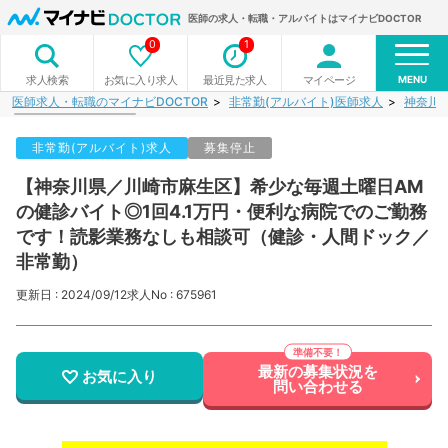
医師の求人・転職・アルバイトはマイナビDOCTOR
0
1
MENU
お気に入り求人
最近見た求人
マイページ
求人検索
医師求人・転職のマイナビDOCTOR
非常勤(アルバイト)医師求人
神奈川
非常勤(アルバイト)求人
募集停止
【神奈川県／川崎市麻生区】希少な毎週土曜日AM
の健診バイト◎1回4.1万円・便利な病院でのご勤務
です！読影業務なしも相談可（健診・人間ドック／
非常勤）
更新日 : 2024/09/12
求人No : 675961
最新の募集状況を
お気に入り
問い合わせる