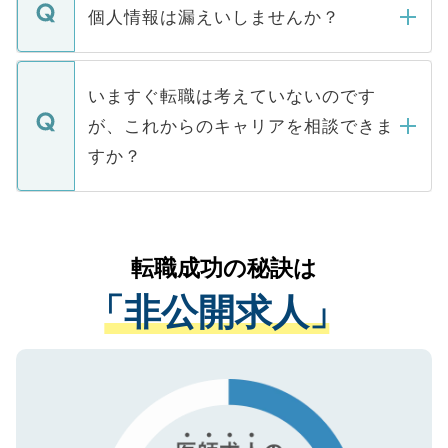
ん。また、仮に応募先から内定をいただい
個人情報は漏えいしませんか？
■応募殺到を避けるため 人気のある医療機
たとしても、ご本人が納得しない限り、内
関を公にしてしまうと、応募が殺到する場
定を承諾する必要はありません。内定先へ
個人情報が漏えいすることはありませんの
合があります。 選考を効率よく行うため
の辞退の連絡はキャリアパートナーが行い
で、ご安心ください。当サイトからの登録
いますぐ転職は考えていないのです
に、医療機関が求める条件に合った人材の
ますので、ご安心ください。
などで収集したご登録者様の個人情報は、
が、これからのキャリアを相談できま
みを人材紹介会社に依頼するケースが増え
ご本人のキャリアアップおよび転職活動の
ています。
すか？
支援を目的に使用いたします。お預かりし
ているすべての個人データはご本人の許可
お気軽にご相談ください。先生専任のキャ
なく、医療機関側に開示したり、第三者に
リアパートナーが将来のご希望などをおう
提供することは一切ありません。また弊社
かがいして、現在の医療機関の状況や紹介
転職成功の秘訣は
は、個人情報の取り扱いについての厳密な
経験をまじえながら、適切なアドバイスを
管理基準を満たした事業者のみに付与され
「非公開求人」
させていただきます。すぐにご転職をされ
る、プライバシーマークを取得済みです。
ない方には、長期的なサポートが可能です
ご登録いただいた個人情報は、SSL（デー
ので、まずはご登録ください。
タ暗号化）によって保護されていますの
で、機密保持に関してもご安心ください。