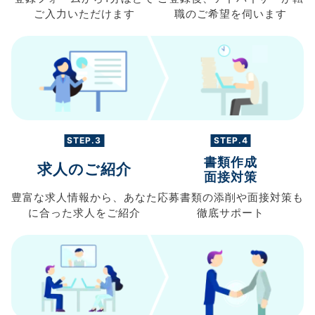
ご入力
いただけます
職の
ご希望を伺います
STEP.3
STEP.4
書類作成
求人のご紹介
面接対策
豊富な求人情報から、
あなた
応募書類の
添削や面接対策も
に合った求人を
ご紹介
徹底サポート