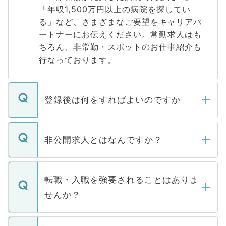
「年収1,500万円以上の病院を探してい
る」など、さまざまなご要望をキャリアパ
ートナーにお伝えください。常勤求人はも
ちろん、非常勤・スポットのお仕事紹介も
行なっております。
登録後は何をすればよいのですか
ご登録いただきましたら、弊社担当者がご
登録内容を確認し、その後メールもしくは
非公開求人とはなんですか？
お電話にて次のステップのご案内をいたし
ます。通常、5営業日以内にはご連絡をせて
マイナビDOCTORで取り扱っている求人の
いただきますので、しばらくお待ちくださ
うち約3割は、Webサイトからご覧いただ
転職・入職を強要されることはありま
い。
けない「非公開求人」です。非公開求人は
せんか？
下記の理由によって、一般には公開してい
ません。
転職・入職を強要することは一切ありませ