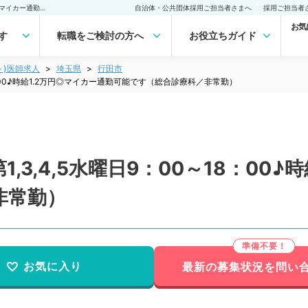
【埼玉県／行田市】毎月第1,3,4,5水曜日9：00～18：00♪時給1.2万円◎マイカー通勤可能です（総合診療科／非常勤）非常勤(アルバイト)の求人｜医師の求人・転職・アルバイトは【マイナビDOCTOR】
自治体・公共団体採用ご担当者さまへ
採用ご担当者
お気
す
転職をご検討の方へ
お役立ちガイド
ト)医師求人
埼玉県
行田市
8：00♪時給1.2万円◎マイカー通勤可能です（総合診療科／非常勤）
3,4,5水曜日9：00～18：00♪
非常勤）
お気に入り
最新の募集状況を問い