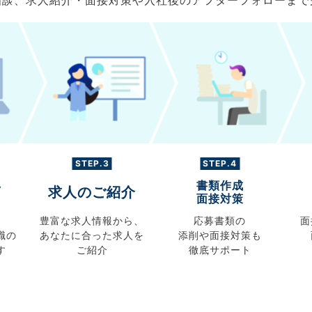
ご相談、求人紹介・面接対策や入社後のアフターフォローま
STEP.3
STEP.4
書類作成
グ
求人のご紹介
面接対策
豊富な求人情報から、
応募書類の
面
職の
あなたに合った求人を
添削や面接対策も
す
ご紹介
徹底サポート