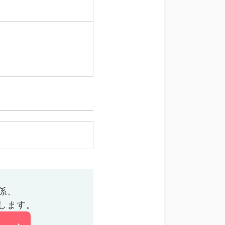
係、
します。