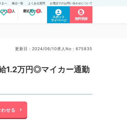
さまへ
拠点一覧
よくある質問
お電話でのお問い合わせについて
に入り求人
0
最近見た求人
1
スポット
無料登録
マイページ
更新日 : 2024/06/10
求人No : 675835
時給1.2万円◎マイカー通勤
合わせる