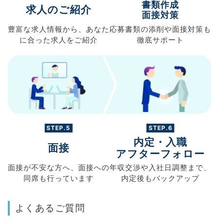
書類作成
求人のご紹介
面接対策
豊富な求人情報から、
あなた
応募書類の
添削や面接対策も
に合った求人を
ご紹介
徹底サポート
STEP.5
STEP.6
内定・入職
面接
アフターフォロー
面接が不安な方へ、
面接への
年収交渉や
入社日調整まで、
同席も
行っています
内定後もバックアップ
よくあるご質問