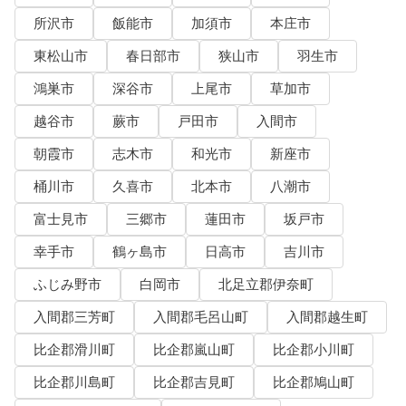
所沢市
飯能市
加須市
本庄市
東松山市
春日部市
狭山市
羽生市
鴻巣市
深谷市
上尾市
草加市
越谷市
蕨市
戸田市
入間市
朝霞市
志木市
和光市
新座市
桶川市
久喜市
北本市
八潮市
富士見市
三郷市
蓮田市
坂戸市
幸手市
鶴ヶ島市
日高市
吉川市
ふじみ野市
白岡市
北足立郡伊奈町
入間郡三芳町
入間郡毛呂山町
入間郡越生町
比企郡滑川町
比企郡嵐山町
比企郡小川町
比企郡川島町
比企郡吉見町
比企郡鳩山町