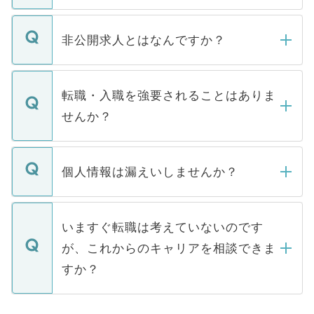
ご登録いただきましたら、弊社担当者がご
登録内容を確認し、その後メールもしくは
非公開求人とはなんですか？
お電話にて次のステップのご案内をいたし
ます。通常、5営業日以内にはご連絡をせて
マイナビDOCTORで取り扱っている求人の
いただきますので、しばらくお待ちくださ
うち約3割は、Webサイトからご覧いただ
転職・入職を強要されることはありま
い。
けない「非公開求人」です。非公開求人は
せんか？
下記の理由によって、一般には公開してい
ません。
転職・入職を強要することは一切ありませ
ん。また、仮に応募先から内定をいただい
個人情報は漏えいしませんか？
■応募殺到を避けるため 人気のある医療機
たとしても、ご本人が納得しない限り、内
関を公にしてしまうと、応募が殺到する場
定を承諾する必要はありません。内定先へ
個人情報が漏えいすることはありませんの
合があります。 選考を効率よく行うため
の辞退の連絡はキャリアパートナーが行い
で、ご安心ください。当サイトからの登録
いますぐ転職は考えていないのです
に、医療機関が求める条件に合った人材の
ますので、ご安心ください。
などで収集したご登録者様の個人情報は、
が、これからのキャリアを相談できま
みを人材紹介会社に依頼するケースが増え
ご本人のキャリアアップおよび転職活動の
ています。
すか？
支援を目的に使用いたします。お預かりし
ているすべての個人データはご本人の許可
お気軽にご相談ください。先生専任のキャ
なく、医療機関側に開示したり、第三者に