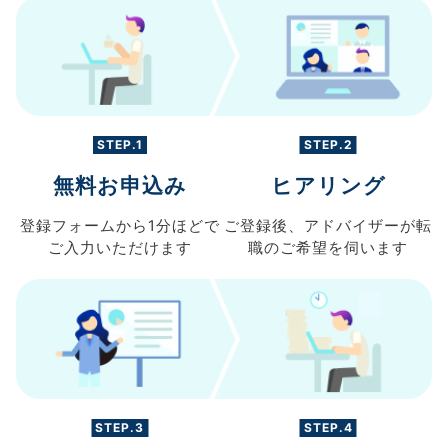
STEP.1
STEP.2
無料お申込み
ヒアリング
登録フォームから
1分ほどで
ご登録後、
アドバイザーが転
ご入力
いただけます
職の
ご希望を伺います
STEP.3
STEP.4