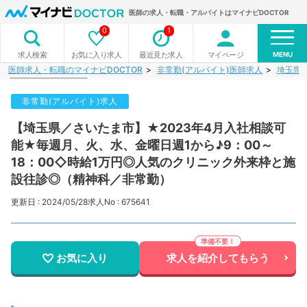
医師の求人・転職・アルバイトはマイナビDOCTOR
0
1
MENU
お気に入り求人
最近見た求人
マイページ
求人検索
医師求人・転職のマイナビDOCTOR
非常勤(アルバイト)医師求人
埼玉県
非常勤(アルバイト)求人
【埼玉県／さいたま市】★2023年4月入社相談可
能★毎週月、火、水、金曜日週1から♪9：00～
18：00◇時給1万円◎人気のクリニック外来枠と施
設往診◎（精神科／非常勤）
更新日 : 2024/05/28
求人No : 675641
お気に入り
求人を紹介してもらう