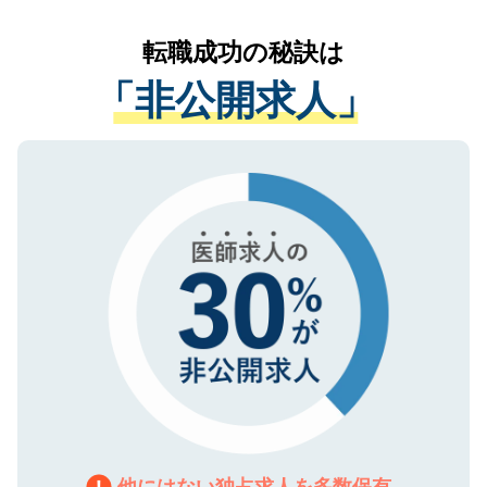
リアパートナーが将来のご希望などをおう
提供することは一切ありません。また弊社
かがいして、現在の医療機関の状況や紹介
転職成功の秘訣は
は、個人情報の取り扱いについての厳密な
経験をまじえながら、適切なアドバイスを
管理基準を満たした事業者のみに付与され
「非公開求人」
させていただきます。すぐにご転職をされ
る、プライバシーマークを取得済みです。
ない方には、長期的なサポートが可能です
ご登録いただいた個人情報は、SSL（デー
ので、まずはご登録ください。
タ暗号化）によって保護されていますの
で、機密保持に関してもご安心ください。
他にはない独占求人を多数保有