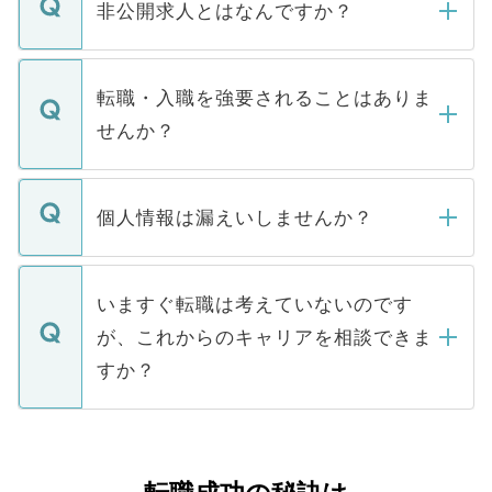
登録内容を確認し、その後メールもしくは
非公開求人とはなんですか？
お電話にて次のステップのご案内をいたし
ます。通常、5営業日以内にはご連絡をせて
マイナビDOCTORで取り扱っている求人の
いただきますので、しばらくお待ちくださ
うち約3割は、Webサイトからご覧いただ
転職・入職を強要されることはありま
い。
けない「非公開求人」です。非公開求人は
せんか？
下記の理由によって、一般には公開してい
ません。
転職・入職を強要することは一切ありませ
ん。また、仮に応募先から内定をいただい
個人情報は漏えいしませんか？
■応募殺到を避けるため 人気のある医療機
たとしても、ご本人が納得しない限り、内
関を公にしてしまうと、応募が殺到する場
定を承諾する必要はありません。内定先へ
個人情報が漏えいすることはありませんの
合があります。 選考を効率よく行うため
の辞退の連絡はキャリアパートナーが行い
で、ご安心ください。当サイトからの登録
いますぐ転職は考えていないのです
に、医療機関が求める条件に合った人材の
ますので、ご安心ください。
などで収集したご登録者様の個人情報は、
が、これからのキャリアを相談できま
みを人材紹介会社に依頼するケースが増え
ご本人のキャリアアップおよび転職活動の
ています。
すか？
支援を目的に使用いたします。お預かりし
ているすべての個人データはご本人の許可
お気軽にご相談ください。先生専任のキャ
なく、医療機関側に開示したり、第三者に
リアパートナーが将来のご希望などをおう
提供することは一切ありません。また弊社
かがいして、現在の医療機関の状況や紹介
は、個人情報の取り扱いについての厳密な