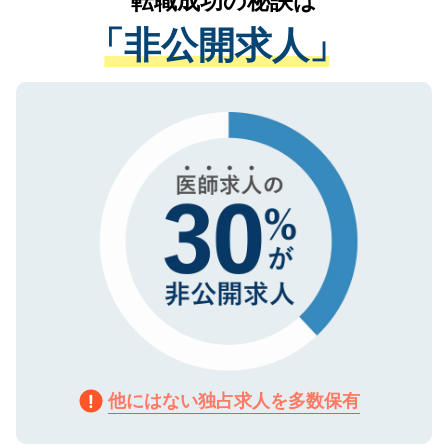
転職成功の秘訣は
経験をまじえながら、適切なアドバイスを
管理基準を満たした事業者のみに付与され
「非公開求人」
させていただきます。すぐにご転職をされ
る、プライバシーマークを取得済みです。
ない方には、長期的なサポートが可能です
ご登録いただいた個人情報は、SSL（デー
ので、まずはご登録ください。
タ暗号化）によって保護されていますの
で、機密保持に関してもご安心ください。
他にはない独占求人を多数保有