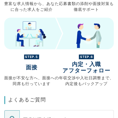
豊富な求人情報から、
あなた
応募書類の
添削や面接対策も
に合った求人を
ご紹介
徹底サポート
STEP.5
STEP.6
内定・入職
面接
アフターフォロー
面接が不安な方へ、
面接への
年収交渉や
入社日調整まで、
同席も
行っています
内定後もバックアップ
よくあるご質問