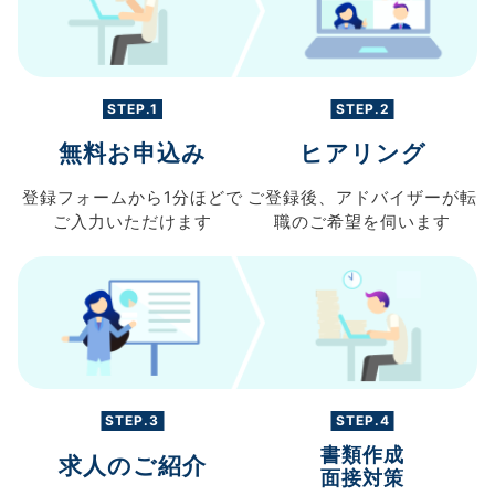
STEP.1
STEP.2
無料お申込み
ヒアリング
登録フォームから
1分ほどで
ご登録後、
アドバイザーが転
ご入力
いただけます
職の
ご希望を伺います
STEP.3
STEP.4
書類作成
求人のご紹介
面接対策