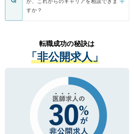
が、これからのキャリアを相談できま
みを人材紹介会社に依頼するケースが増え
ご本人のキャリアアップおよび転職活動の
ています。
すか？
支援を目的に使用いたします。お預かりし
ているすべての個人データはご本人の許可
お気軽にご相談ください。先生専任のキャ
なく、医療機関側に開示したり、第三者に
リアパートナーが将来のご希望などをおう
提供することは一切ありません。また弊社
かがいして、現在の医療機関の状況や紹介
転職成功の秘訣は
は、個人情報の取り扱いについての厳密な
経験をまじえながら、適切なアドバイスを
管理基準を満たした事業者のみに付与され
「非公開求人」
させていただきます。すぐにご転職をされ
る、プライバシーマークを取得済みです。
ない方には、長期的なサポートが可能です
ご登録いただいた個人情報は、SSL（デー
ので、まずはご登録ください。
タ暗号化）によって保護されていますの
で、機密保持に関してもご安心ください。