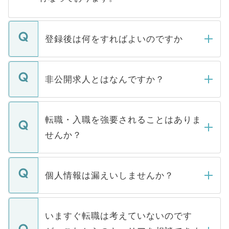
登録後は何をすればよいのですか
ご登録いただきましたら、弊社担当者がご
登録内容を確認し、その後メールもしくは
非公開求人とはなんですか？
お電話にて次のステップのご案内をいたし
ます。通常、5営業日以内にはご連絡をせて
マイナビDOCTORで取り扱っている求人の
いただきますので、しばらくお待ちくださ
うち約3割は、Webサイトからご覧いただ
転職・入職を強要されることはありま
い。
けない「非公開求人」です。非公開求人は
せんか？
下記の理由によって、一般には公開してい
ません。
転職・入職を強要することは一切ありませ
ん。また、仮に応募先から内定をいただい
個人情報は漏えいしませんか？
■応募殺到を避けるため 人気のある医療機
たとしても、ご本人が納得しない限り、内
関を公にしてしまうと、応募が殺到する場
定を承諾する必要はありません。内定先へ
個人情報が漏えいすることはありませんの
合があります。 選考を効率よく行うため
の辞退の連絡はキャリアパートナーが行い
で、ご安心ください。当サイトからの登録
いますぐ転職は考えていないのです
に、医療機関が求める条件に合った人材の
ますので、ご安心ください。
などで収集したご登録者様の個人情報は、