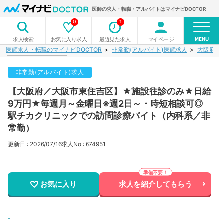
医師の求人・転職・アルバイトはマイナビDOCTOR
0
1
MENU
お気に入り求人
最近見た求人
マイページ
求人検索
医師求人・転職のマイナビDOCTOR
非常勤(アルバイト)医師求人
大阪府
非常勤(アルバイト)求人
【大阪府／大阪市東住吉区】★施設往診のみ★日給
9万円★毎週月～金曜日※週2日～・時短相談可◎
駅チカクリニックでの訪問診療バイト（内科系／非
常勤）
更新日 : 2026/07/16
求人No : 674951
お気に入り
求人を紹介してもらう