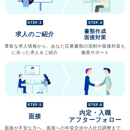
STEP.3
STEP.4
書類作成
求人のご紹介
面接対策
豊富な求人情報から、
あなた
応募書類の
添削や面接対策も
に合った求人を
ご紹介
徹底サポート
STEP.5
STEP.6
内定・入職
面接
アフターフォロー
面接が不安な方へ、
面接への
年収交渉や
入社日調整まで、