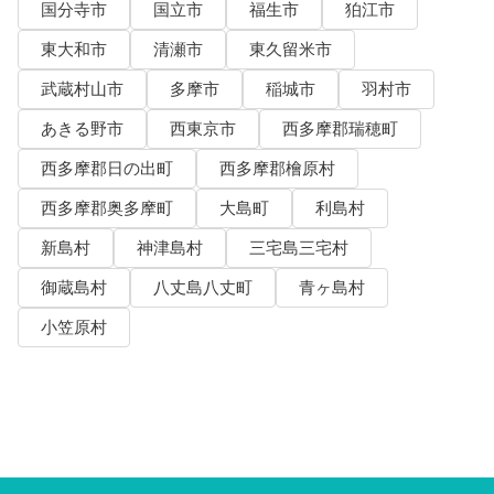
国分寺市
国立市
福生市
狛江市
東大和市
清瀬市
東久留米市
武蔵村山市
多摩市
稲城市
羽村市
あきる野市
西東京市
西多摩郡瑞穂町
西多摩郡日の出町
西多摩郡檜原村
西多摩郡奥多摩町
大島町
利島村
新島村
神津島村
三宅島三宅村
御蔵島村
八丈島八丈町
青ヶ島村
小笠原村