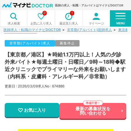
医師の求人・転職・アルバイトはマイナビDOCTOR
0
1
MENU
お気に入り求人
最近見た求人
マイページ
求人検索
医師求人・転職のマイナビDOCTOR
非常勤(アルバイト)医師求人
東京都
非常勤(アルバイト)求人
募集停止
【東京都／港区】★時給1.1万円以上！人気の夕診
外来バイト★毎週土曜日・日曜日／9時～18時◆駅
近クリニックでプライマリーな外来をお願いします
（内科系・皮膚科・アレルギー科／非常勤）
更新日 : 2026/03/09
求人No : 674886
最新の募集状況を
お気に入り
問い合わせる