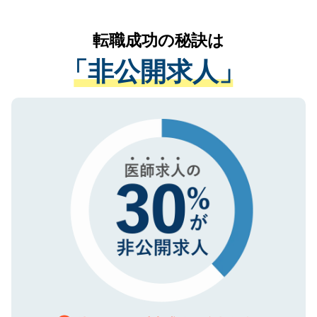
なく、医療機関側に開示したり、第三者に
リアパートナーが将来のご希望などをおう
提供することは一切ありません。また弊社
かがいして、現在の医療機関の状況や紹介
転職成功の秘訣は
は、個人情報の取り扱いについての厳密な
経験をまじえながら、適切なアドバイスを
管理基準を満たした事業者のみに付与され
「非公開求人」
させていただきます。すぐにご転職をされ
る、プライバシーマークを取得済みです。
ない方には、長期的なサポートが可能です
ご登録いただいた個人情報は、SSL（デー
ので、まずはご登録ください。
タ暗号化）によって保護されていますの
で、機密保持に関してもご安心ください。