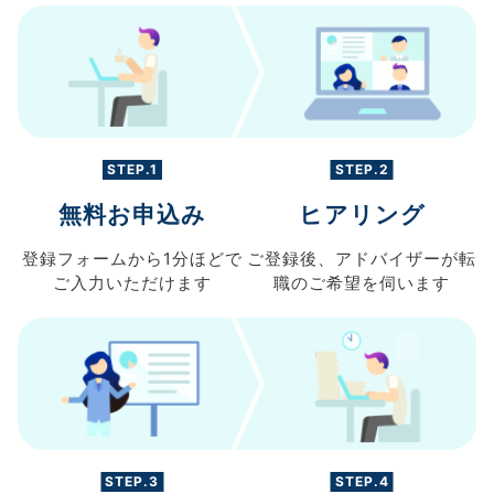
STEP.1
STEP.2
無料お申込み
ヒアリング
登録フォームから
1分ほどで
ご登録後、
アドバイザーが転
ご入力
いただけます
職の
ご希望を伺います
STEP.3
STEP.4