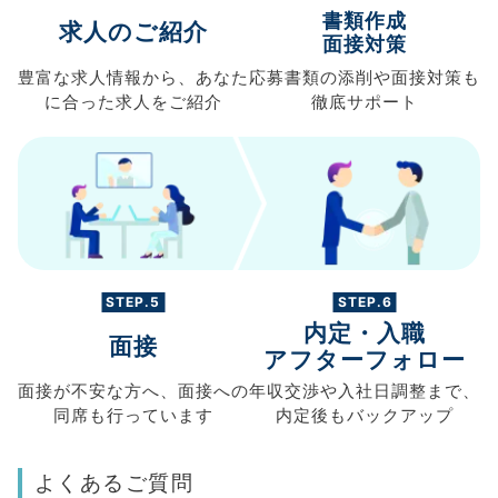
書類作成
求人のご紹介
面接対策
豊富な求人情報から、
あなた
応募書類の
添削や面接対策も
に合った求人を
ご紹介
徹底サポート
STEP.5
STEP.6
内定・入職
面接
アフターフォロー
面接が不安な方へ、
面接への
年収交渉や
入社日調整まで、
同席も
行っています
内定後もバックアップ
よくあるご質問