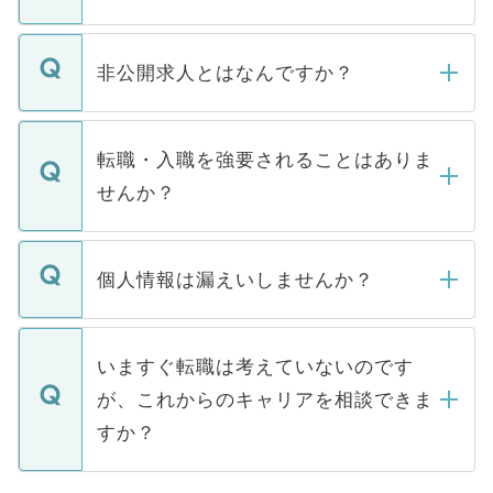
ご登録いただきましたら、弊社担当者がご
登録内容を確認し、その後メールもしくは
非公開求人とはなんですか？
お電話にて次のステップのご案内をいたし
ます。通常、5営業日以内にはご連絡をせて
マイナビDOCTORで取り扱っている求人の
いただきますので、しばらくお待ちくださ
うち約3割は、Webサイトからご覧いただ
転職・入職を強要されることはありま
い。
けない「非公開求人」です。非公開求人は
せんか？
下記の理由によって、一般には公開してい
ません。
転職・入職を強要することは一切ありませ
ん。また、仮に応募先から内定をいただい
個人情報は漏えいしませんか？
■応募殺到を避けるため 人気のある医療機
たとしても、ご本人が納得しない限り、内
関を公にしてしまうと、応募が殺到する場
定を承諾する必要はありません。内定先へ
個人情報が漏えいすることはありませんの
合があります。 選考を効率よく行うため
の辞退の連絡はキャリアパートナーが行い
で、ご安心ください。当サイトからの登録
いますぐ転職は考えていないのです
に、医療機関が求める条件に合った人材の
ますので、ご安心ください。
などで収集したご登録者様の個人情報は、
が、これからのキャリアを相談できま
みを人材紹介会社に依頼するケースが増え
ご本人のキャリアアップおよび転職活動の
ています。
すか？
支援を目的に使用いたします。お預かりし
ているすべての個人データはご本人の許可
お気軽にご相談ください。先生専任のキャ