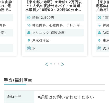
×自由診
【東京都／港区】★時給1.2万円以
【東京
日のご勤
上！人気の夜診外来バイト★毎週
定募集(
勤務で時
水曜日／18時00～20時30分◆駅
／給与
のクリニ
近クリニックでプライマリーな外来
般内科
科／非常
をお願いします（内科系・皮膚科・
時給12,500円
1回
アレルギー科／非常勤）
内科
神経内科、心療内科、アレルギー
神
科、皮膚科、一般内科、循環器内
形
診療）
クリニック(保険診療)
訪
科、呼吸器内科、消化器内科、内
科
東京都港区
東
分泌・代謝内科、腎臓内科、老年
小
内科、膠原病科
循
水
火,
内
科
<
>
外
原
腸
手当/福利厚生
※詳細はお問い合わせください
通勤手当