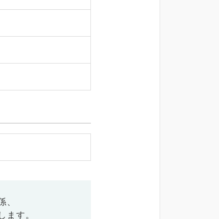
係、
します。