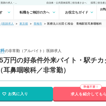
医療法人社団 仁桜会 青梅駅前耳鼻咽喉科(非常勤(アルバイト))の求人｜医師の求人・転職・アルバイトは【マイナビDOCTOR】
自治体・公共団体採用ご担当者さまへ
採用ご担当者
お気
す
転職をご検討の方へ
お役立ちガイド
ト)医師求人
東京都
青梅市
医療法人社団 仁桜会 青梅駅前耳鼻咽喉科
喉科
の非常勤（アルバイト）医師求人
15万円の好条件外来バイト・駅チ
（耳鼻咽喉科／非常勤）
お気に入り
求人を紹介しても