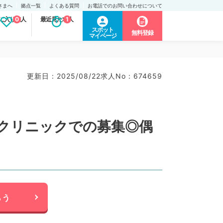
さまへ
拠点一覧
よくある質問
お電話でのお問い合わせについて
に入り求人
0
最近見た求人
1
スポット
無料登録
マイページ
更新日 : 2025/08/22
求人No : 674659
カクリニックでの募集◎偶
らう