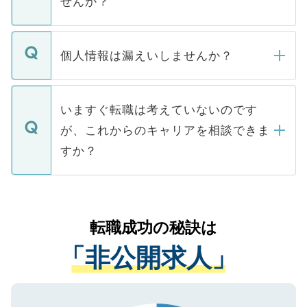
せんか？
下記の理由によって、一般には公開してい
ません。
転職・入職を強要することは一切ありませ
ん。また、仮に応募先から内定をいただい
個人情報は漏えいしませんか？
■応募殺到を避けるため 人気のある医療機
たとしても、ご本人が納得しない限り、内
関を公にしてしまうと、応募が殺到する場
定を承諾する必要はありません。内定先へ
個人情報が漏えいすることはありませんの
合があります。 選考を効率よく行うため
の辞退の連絡はキャリアパートナーが行い
で、ご安心ください。当サイトからの登録
いますぐ転職は考えていないのです
に、医療機関が求める条件に合った人材の
ますので、ご安心ください。
などで収集したご登録者様の個人情報は、
が、これからのキャリアを相談できま
みを人材紹介会社に依頼するケースが増え
ご本人のキャリアアップおよび転職活動の
ています。
すか？
支援を目的に使用いたします。お預かりし
ているすべての個人データはご本人の許可
お気軽にご相談ください。先生専任のキャ
なく、医療機関側に開示したり、第三者に
リアパートナーが将来のご希望などをおう
提供することは一切ありません。また弊社
かがいして、現在の医療機関の状況や紹介
転職成功の秘訣は
は、個人情報の取り扱いについての厳密な
経験をまじえながら、適切なアドバイスを
管理基準を満たした事業者のみに付与され
「非公開求人」
させていただきます。すぐにご転職をされ
る、プライバシーマークを取得済みです。
ない方には、長期的なサポートが可能です
ご登録いただいた個人情報は、SSL（デー
ので、まずはご登録ください。
タ暗号化）によって保護されていますの