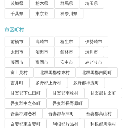
茨城県
栃木県
群馬県
埼玉県
千葉県
東京都
神奈川県
市区町村
前橋市
高崎市
桐生市
伊勢崎市
太田市
沼田市
館林市
渋川市
藤岡市
富岡市
安中市
みどり市
富士見村
北群馬郡榛東村
北群馬郡吉岡町
吉井町
多野郡上野村
多野郡神流町
甘楽郡下仁田町
甘楽郡南牧村
甘楽郡甘楽町
吾妻郡中之条町
吾妻郡長野原町
吾妻郡嬬恋村
吾妻郡草津町
吾妻郡高山村
吾妻郡東吾妻町
利根郡片品村
利根郡川場村