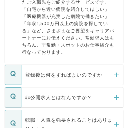
たご入職先をご紹介するサービスです。
「自宅から近い病院を紹介してほしい」
「医療機器が充実した病院で働きたい」
「年収1,500万円以上の病院を探してい
る」など、さまざまなご要望をキャリアパ
ートナーにお伝えください。常勤求人はも
ちろん、非常勤・スポットのお仕事紹介も
行なっております。
登録後は何をすればよいのですか
ご登録いただきましたら、弊社担当者がご
登録内容を確認し、その後メールもしくは
非公開求人とはなんですか？
お電話にて次のステップのご案内をいたし
ます。通常、5営業日以内にはご連絡をせて
マイナビDOCTORで取り扱っている求人の
いただきますので、しばらくお待ちくださ
うち約3割は、Webサイトからご覧いただ
転職・入職を強要されることはありま
い。
けない「非公開求人」です。非公開求人は