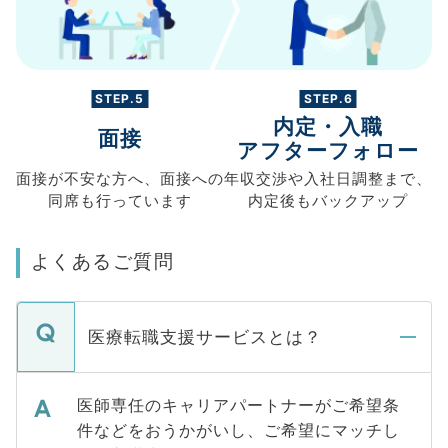
STEP.5
STEP.6
内定・入職
面接
アフターフォロー
面接が不安な方へ、
面接への
年収交渉や
入社日調整まで、
同席も
行っています
内定後もバックアップ
よくあるご質問
医療転職支援サービスとは？
医師専任のキャリアパートナーがご希望条
件などをおうかがいし、ご希望にマッチし