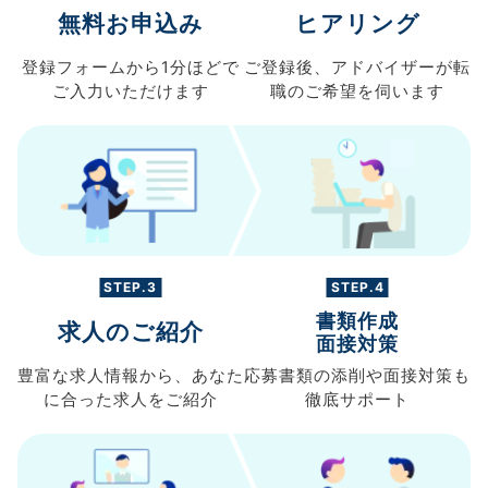
無料お申込み
ヒアリング
登録フォームから
1分ほどで
ご登録後、
アドバイザーが転
ご入力
いただけます
職の
ご希望を伺います
STEP.3
STEP.4
書類作成
求人のご紹介
面接対策
豊富な求人情報から、
あなた
応募書類の
添削や面接対策も
に合った求人を
ご紹介
徹底サポート