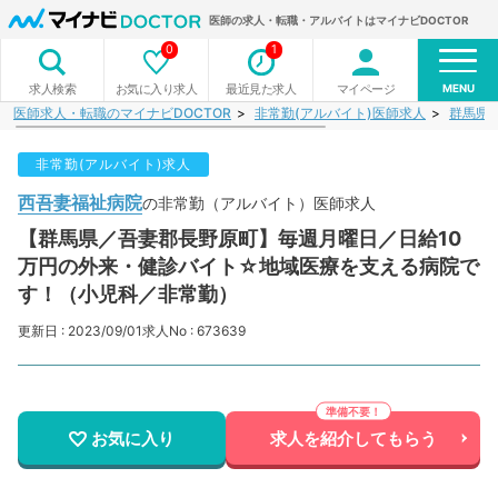
医師の求人・転職・アルバイトはマイナビDOCTOR
0
1
MENU
お気に入り求人
最近見た求人
マイページ
求人検索
医師求人・転職のマイナビDOCTOR
非常勤(アルバイト)医師求人
群馬県
非常勤(アルバイト)求人
西吾妻福祉病院
の非常勤（アルバイト）医師求人
【群馬県／吾妻郡長野原町】毎週月曜日／日給10
万円の外来・健診バイト☆地域医療を支える病院で
す！（小児科／非常勤）
更新日 : 2023/09/01
求人No : 673639
お気に入り
求人を紹介してもらう