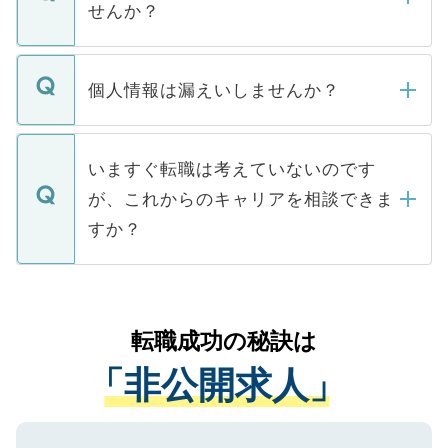
けない「非公開求人」です。非公開求人は
せんか？
下記の理由によって、一般には公開してい
ません。
転職・入職を強要することは一切ありませ
ん。また、仮に応募先から内定をいただい
個人情報は漏えいしませんか？
■応募殺到を避けるため 人気のある医療機
たとしても、ご本人が納得しない限り、内
関を公にしてしまうと、応募が殺到する場
定を承諾する必要はありません。内定先へ
個人情報が漏えいすることはありませんの
合があります。 選考を効率よく行うため
の辞退の連絡はキャリアパートナーが行い
で、ご安心ください。当サイトからの登録
いますぐ転職は考えていないのです
に、医療機関が求める条件に合った人材の
ますので、ご安心ください。
などで収集したご登録者様の個人情報は、
が、これからのキャリアを相談できま
みを人材紹介会社に依頼するケースが増え
ご本人のキャリアアップおよび転職活動の
ています。
すか？
支援を目的に使用いたします。お預かりし
ているすべての個人データはご本人の許可
お気軽にご相談ください。先生専任のキャ
なく、医療機関側に開示したり、第三者に
リアパートナーが将来のご希望などをおう
提供することは一切ありません。また弊社
かがいして、現在の医療機関の状況や紹介
転職成功の秘訣は
は、個人情報の取り扱いについての厳密な
経験をまじえながら、適切なアドバイスを
管理基準を満たした事業者のみに付与され
「非公開求人」
させていただきます。すぐにご転職をされ
る、プライバシーマークを取得済みです。
ない方には、長期的なサポートが可能です
ご登録いただいた個人情報は、SSL（デー
ので、まずはご登録ください。
タ暗号化）によって保護されていますの