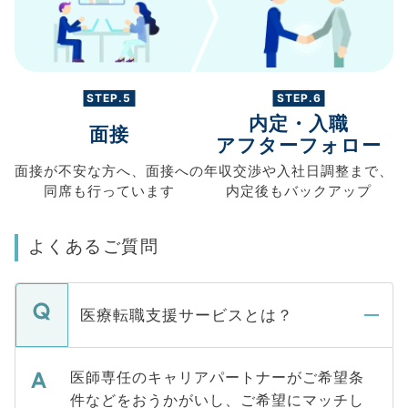
STEP.5
STEP.6
内定・入職
面接
アフターフォロー
面接が不安な方へ、
面接への
年収交渉や
入社日調整まで、
同席も
行っています
内定後もバックアップ
よくあるご質問
医療転職支援サービスとは？
医師専任のキャリアパートナーがご希望条
件などをおうかがいし、ご希望にマッチし