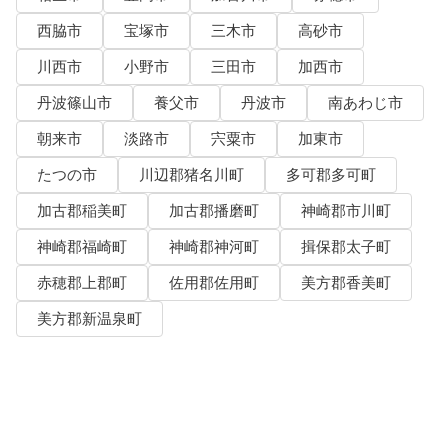
西脇市
宝塚市
三木市
高砂市
川西市
小野市
三田市
加西市
丹波篠山市
養父市
丹波市
南あわじ市
朝来市
淡路市
宍粟市
加東市
たつの市
川辺郡猪名川町
多可郡多可町
加古郡稲美町
加古郡播磨町
神崎郡市川町
神崎郡福崎町
神崎郡神河町
揖保郡太子町
赤穂郡上郡町
佐用郡佐用町
美方郡香美町
美方郡新温泉町