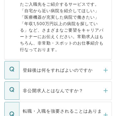
たご入職先をご紹介するサービスです。
「自宅から近い病院を紹介してほしい」
「医療機器が充実した病院で働きたい」
「年収1,500万円以上の病院を探してい
る」など、さまざまなご要望をキャリアパ
ートナーにお伝えください。常勤求人はも
ちろん、非常勤・スポットのお仕事紹介も
行なっております。
登録後は何をすればよいのですか
ご登録いただきましたら、弊社担当者がご
登録内容を確認し、その後メールもしくは
非公開求人とはなんですか？
お電話にて次のステップのご案内をいたし
ます。通常、5営業日以内にはご連絡をせて
マイナビDOCTORで取り扱っている求人の
いただきますので、しばらくお待ちくださ
うち約3割は、Webサイトからご覧いただ
転職・入職を強要されることはありま
い。