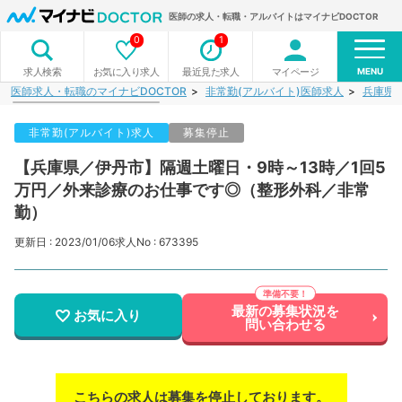
医師の求人・転職・アルバイトはマイナビDOCTOR
0
1
MENU
お気に入り求人
最近見た求人
マイページ
求人検索
医師求人・転職のマイナビDOCTOR
非常勤(アルバイト)医師求人
兵庫県
非常勤(アルバイト)求人
募集停止
【兵庫県／伊丹市】隔週土曜日・9時～13時／1回5
万円／外来診療のお仕事です◎（整形外科／非常
勤）
更新日 : 2023/01/06
求人No : 673395
最新の募集状況を
お気に入り
問い合わせる
こちらの求人は募集を停止しております。