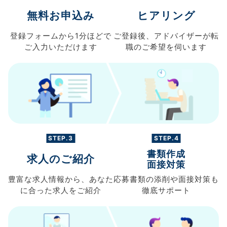
無料お申込み
ヒアリング
登録フォームから
1分ほどで
ご登録後、
アドバイザーが転
ご入力
いただけます
職の
ご希望を伺います
STEP.3
STEP.4
書類作成
求人のご紹介
面接対策
豊富な求人情報から、
あなた
応募書類の
添削や面接対策も
に合った求人を
ご紹介
徹底サポート