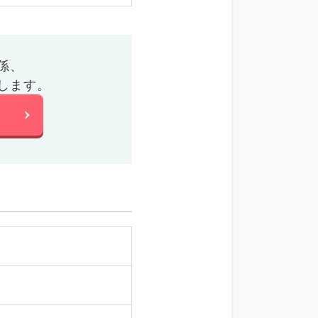
係、
します。