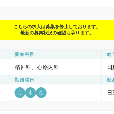
こちらの求人は募集を停止しております。
最新の募集状況の確認も承ります。
募集科目
給
精神科、心療内科
日
勤務曜日
勤
日
月
水
金
6