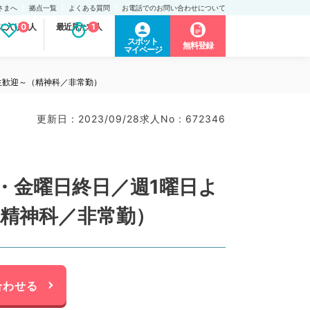
さまへ
拠点一覧
よくある質問
お電話でのお問い合わせについて
に入り求人
0
最近見た求人
1
スポット
無料登録
マイページ
生歓迎～（精神科／非常勤）
更新日 : 2023/09/28
求人No : 672346
・金曜日終日／週1曜日よ
（精神科／非常勤）
合わせる