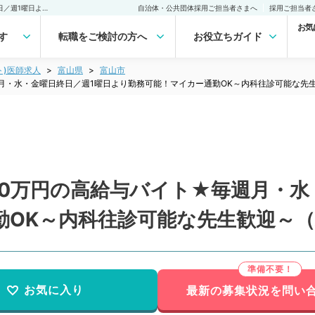
【富山県／富山市】日給10万円の高給与バイト★毎週月・水・金曜日終日／週1曜日より勤務可能！マイカー通勤OK～内科往診可能な先生歓迎～（精神科／非常勤）非常勤(アルバイト)の求人｜医師の求人・転職・アルバイトは【マイナビDOCTOR】
自治体・公共団体採用ご担当者さまへ
採用ご担当者
お気
す
転職をご検討の方へ
お役立ちガイド
ト)医師求人
富山県
富山市
月・水・金曜日終日／週1曜日より勤務可能！マイカー通勤OK～内科往診可能な先
10万円の高給与バイト★毎週月・水
勤OK～内科往診可能な先生歓迎～
お気に入り
最新の募集状況を問い