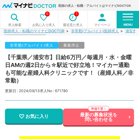
医師の求人・転職・アルバイトはマイナビDOCTOR
0
1
MENU
お気に入り求人
最近見た求人
マイページ
求人検索
医師求人・転職のマイナビDOCTOR
非常勤(アルバイト)医師求人
浦安市
非常勤(アルバイト)求人
募集停止
【千葉県／浦安市】日給6万円／毎週月・水・金曜
日AMの週2日から☆駅近で好立地！マイカー通勤
も可能な産婦人科クリニックです！（産婦人科／非
常勤）
更新日 : 2024/09/13
求人No : 671780
最新の募集状況を
お気に入り
問い合わせる