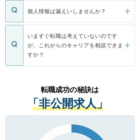
転職・入職を強要することは一切ありませ
ん。また、仮に応募先から内定をいただい
個人情報は漏えいしませんか？
■応募殺到を避けるため 人気のある医療機
たとしても、ご本人が納得しない限り、内
関を公にしてしまうと、応募が殺到する場
定を承諾する必要はありません。内定先へ
個人情報が漏えいすることはありませんの
合があります。 選考を効率よく行うため
の辞退の連絡はキャリアパートナーが行い
で、ご安心ください。当サイトからの登録
いますぐ転職は考えていないのです
に、医療機関が求める条件に合った人材の
ますので、ご安心ください。
などで収集したご登録者様の個人情報は、
が、これからのキャリアを相談できま
みを人材紹介会社に依頼するケースが増え
ご本人のキャリアアップおよび転職活動の
ています。
すか？
支援を目的に使用いたします。お預かりし
ているすべての個人データはご本人の許可
お気軽にご相談ください。先生専任のキャ
なく、医療機関側に開示したり、第三者に
リアパートナーが将来のご希望などをおう
提供することは一切ありません。また弊社
かがいして、現在の医療機関の状況や紹介
転職成功の秘訣は
は、個人情報の取り扱いについての厳密な
経験をまじえながら、適切なアドバイスを
管理基準を満たした事業者のみに付与され
「非公開求人」
させていただきます。すぐにご転職をされ
る、プライバシーマークを取得済みです。
ない方には、長期的なサポートが可能です
ご登録いただいた個人情報は、SSL（デー
ので、まずはご登録ください。
タ暗号化）によって保護されていますの
で、機密保持に関してもご安心ください。