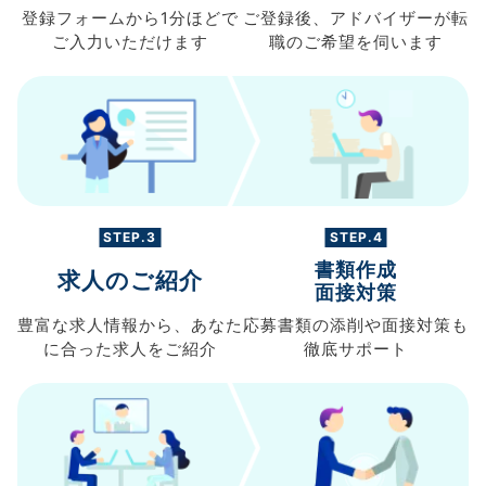
登録フォームから
1分ほどで
ご登録後、
アドバイザーが転
ご入力
いただけます
職の
ご希望を伺います
STEP.3
STEP.4
書類作成
求人のご紹介
面接対策
豊富な求人情報から、
あなた
応募書類の
添削や面接対策も
に合った求人を
ご紹介
徹底サポート