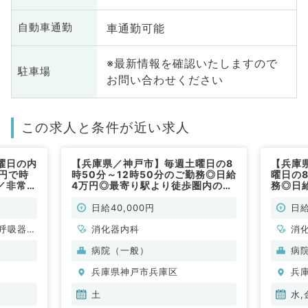
車通勤可能
自動車通勤
※最新情報を確認いたしますので
駐車場
お問い合わせください
この求人と条件が近い求人
曜日の内
【兵庫県／神戸市】毎週土曜日の8
【兵庫
円で時
時50分～12時50分のご勤務◎日給
曜日の8
／非常
4万円◎最寄り駅より徒歩圏内の病
務◎日
院にて内視鏡検査のお仕事です（消
圏内の
化器内科／非常勤）
です（
日給40,000円
日給
呼吸器内
消化器内科
消
・代謝内
病院（一般）
病
兵庫県神戸市兵庫区
兵
土
水,