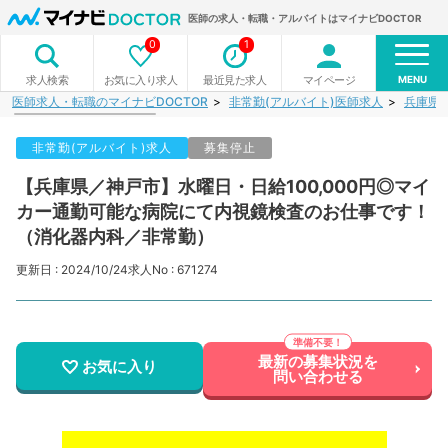
医師の求人・転職・アルバイトはマイナビDOCTOR
0
1
MENU
お気に入り求人
最近見た求人
マイページ
求人検索
医師求人・転職のマイナビDOCTOR
非常勤(アルバイト)医師求人
兵庫県
非常勤(アルバイト)求人
募集停止
【兵庫県／神戸市】水曜日・日給100,000円◎マイ
カー通勤可能な病院にて内視鏡検査のお仕事です！
（消化器内科／非常勤）
更新日 : 2024/10/24
求人No : 671274
最新の募集状況を
お気に入り
問い合わせる