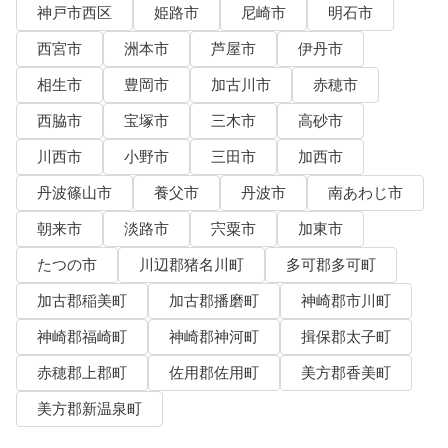
神戸市西区
姫路市
尼崎市
明石市
西宮市
洲本市
芦屋市
伊丹市
相生市
豊岡市
加古川市
赤穂市
西脇市
宝塚市
三木市
高砂市
川西市
小野市
三田市
加西市
丹波篠山市
養父市
丹波市
南あわじ市
朝来市
淡路市
宍粟市
加東市
たつの市
川辺郡猪名川町
多可郡多可町
加古郡稲美町
加古郡播磨町
神崎郡市川町
神崎郡福崎町
神崎郡神河町
揖保郡太子町
赤穂郡上郡町
佐用郡佐用町
美方郡香美町
美方郡新温泉町