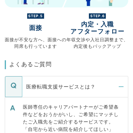
STEP.5
STEP.6
内定・入職
面接
アフターフォロー
面接が不安な方へ、
面接への
年収交渉や
入社日調整まで、
同席も
行っています
内定後もバックアップ
よくあるご質問
医療転職支援サービスとは？
医師専任のキャリアパートナーがご希望条
件などをおうかがいし、ご希望にマッチし
たご入職先をご紹介するサービスです。
「自宅から近い病院を紹介してほしい」