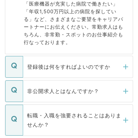
「医療機器が充実した病院で働きたい」
「年収1,500万円以上の病院を探してい
る」など、さまざまなご要望をキャリアパ
ートナーにお伝えください。常勤求人はも
ちろん、非常勤・スポットのお仕事紹介も
行なっております。
登録後は何をすればよいのですか
ご登録いただきましたら、弊社担当者がご
登録内容を確認し、その後メールもしくは
非公開求人とはなんですか？
お電話にて次のステップのご案内をいたし
ます。通常、5営業日以内にはご連絡をせて
マイナビDOCTORで取り扱っている求人の
いただきますので、しばらくお待ちくださ
うち約3割は、Webサイトからご覧いただ
転職・入職を強要されることはありま
い。
けない「非公開求人」です。非公開求人は
せんか？
下記の理由によって、一般には公開してい
ません。