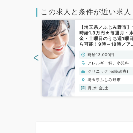
この求人と条件が近い求人
ふじみ野市】発
【埼玉県／ふじみ野市】
の先生必見！時
時給1.3万円★毎週月・
◎毎週日曜日のご
金・土曜日のうち週1曜
～商業施設内の
ら可能！9時～18時／ア
ニック～（小児
ルギー外来メインです◎
<
00円
時給13,000円
）
診制／最寄り駅よりタク
ー利用可能です！（小児
アレルギー科、小児科
科・アレルギー科／非常
(保険診療)
クリニック(保険診療)
勤）
じみ野市
埼玉県ふじみ野市
月,水,金,土