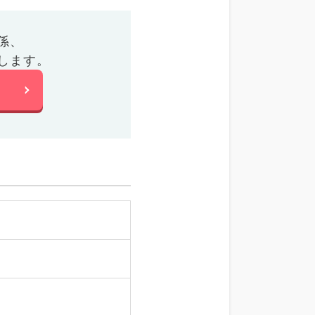
係、
します。