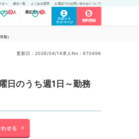
さまへ
拠点一覧
よくある質問
お電話でのお問い合わせについて
に入り求人
0
最近見た求人
1
スポット
無料登録
マイページ
非常勤）
更新日 : 2026/04/14
求人No : 670496
曜日のうち週1日～勤務
合わせる