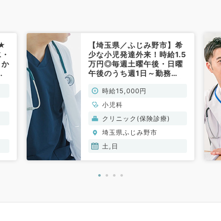
★
【埼玉県／ふじみ野市】希
水・
少な小児発達外来！時給1.5
日か
万円◎毎週土曜午後・日曜
レ
午後のうち週1日～勤務
2
OK・シフト勤務も相談可能
時給15,000円
シ
♪～商業施設内の小児科ク
リニック～（小児科／非常
小児科
勤）
クリニック(保険診療)
埼玉県ふじみ野市
土,日