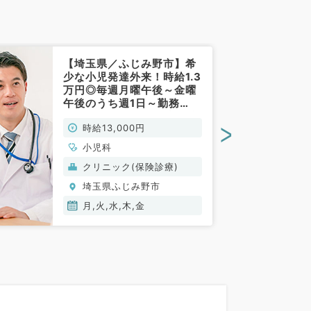
【埼玉県／ふじみ野市】希
少な小児発達外来！時給1.3
万円◎毎週月曜午後～金曜
午後のうち週1日～勤務
OK・シフト勤務も相談可能
>
時給13,000円
♪～商業施設内の小児科ク
リニック～（小児科／非常
小児科
勤）
クリニック(保険診療)
埼玉県ふじみ野市
月,火,水,木,金