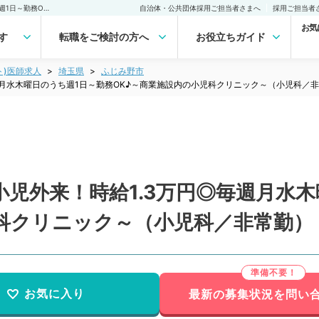
【埼玉県／ふじみ野市】小児外来！時給1.3万円◎毎週月水木曜日のうち週1日～勤務OK♪～商業施設内の小児科クリニック～（小児科／非常勤）非常勤(アルバイト)の求人｜医師の求人・転職・アルバイトは【マイナビDOCTOR】
自治体・公共団体採用ご担当者さまへ
採用ご担当者
お気
す
転職をご検討の方へ
お役立ちガイド
ト)医師求人
埼玉県
ふじみ野市
週月水木曜日のうち週1日～勤務OK♪～商業施設内の小児科クリニック～（小児科／
児外来！時給1.3万円◎毎週月水木
児科クリニック～（小児科／非常勤）
お気に入り
最新の募集状況を問い