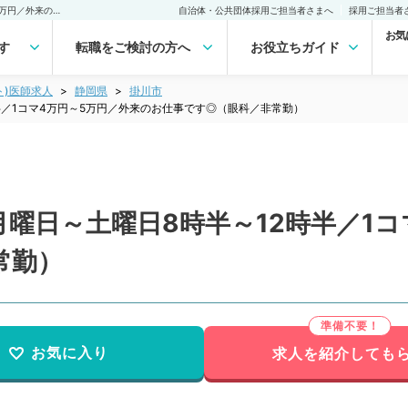
【静岡県／掛川市】毎週月曜日～土曜日8時半～12時半／1コマ4万円～5万円／外来のお仕事です◎（眼科／非常勤）非常勤(アルバイト)の求人｜医師の求人・転職・アルバイトは【マイナビDOCTOR】
自治体・公共団体採用ご担当者さまへ
採用ご担当者
お気
す
転職をご検討の方へ
お役立ちガイド
ト)医師求人
静岡県
掛川市
半／1コマ4万円～5万円／外来のお仕事です◎（眼科／非常勤）
曜日～土曜日8時半～12時半／1コ
常勤）
お気に入り
求人を紹介しても