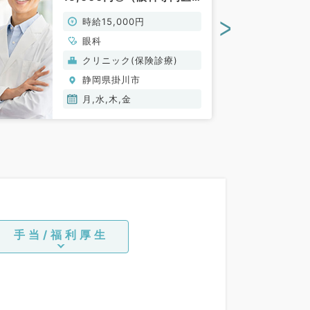
／非常勤）
>
時給15,000円
眼科
クリニック(保険診療)
静岡県掛川市
月,水,木,金
手当/福利厚生