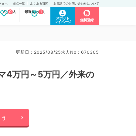
さまへ
拠点一覧
よくある質問
お電話でのお問い合わせについて
に入り求人
0
最近見た求人
1
スポット
無料登録
マイページ
更新日 : 2025/08/25
求人No : 670305
マ4万円～5万円／外来の
らう