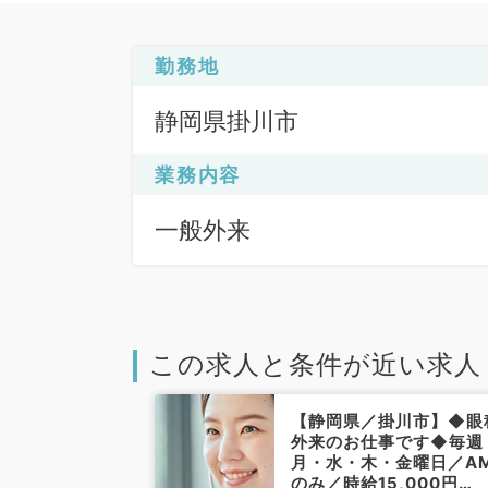
勤務地
静岡県掛川市
業務内容
一般外来
この求人と条件が近い求人
掛川市】毎週月
【静岡県／掛川市】◆眼
13時半～17時
外来のお仕事です◆毎週
万円～5万円／
月・水・木・金曜日／A
事です◎（眼科
のみ／時給15,000円