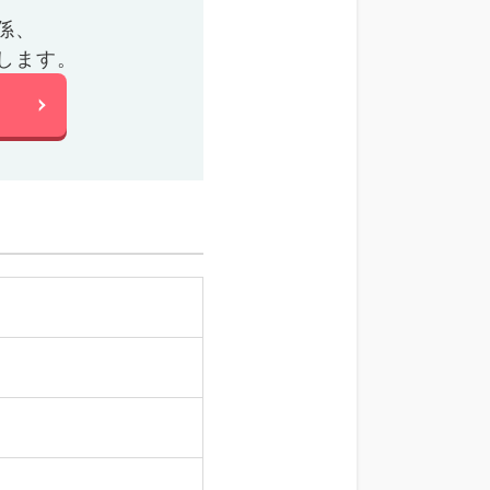
係、
します。