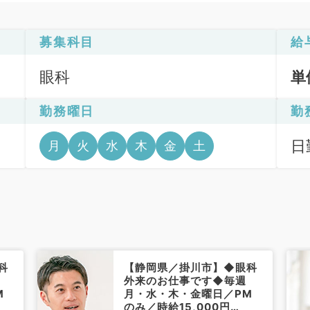
募集科目
給
眼科
単
勤務曜日
勤
日
月
火
水
木
金
土
科
【静岡県／掛川市】◆眼科
外来のお仕事です◆毎週
M
月・水・木・金曜日／PM
のみ／時給15,000円