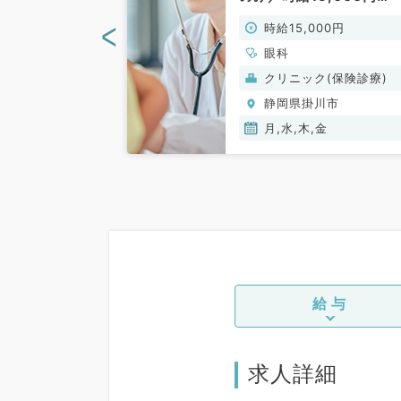
◎（眼科専門医／非常勤
<
00円
時給15,000円
眼科
(保険診療)
クリニック(保険診療)
川市
静岡県掛川市
金
月,水,木,金
給与
求人詳細