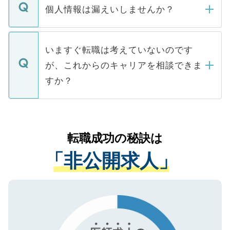
ん。また、仮に応募先から内定をいただい
個人情報は漏えいしませんか？
■応募殺到を避けるため 人気のある医療機
たとしても、ご本人が納得しない限り、内
関を公にしてしまうと、応募が殺到する場
定を承諾する必要はありません。内定先へ
個人情報が漏えいすることはありませんの
合があります。 選考を効率よく行うため
の辞退の連絡はキャリアパートナーが行い
で、ご安心ください。当サイトからの登録
いますぐ転職は考えていないのです
に、医療機関が求める条件に合った人材の
ますので、ご安心ください。
などで収集したご登録者様の個人情報は、
が、これからのキャリアを相談できま
みを人材紹介会社に依頼するケースが増え
ご本人のキャリアアップおよび転職活動の
ています。
すか？
支援を目的に使用いたします。お預かりし
ているすべての個人データはご本人の許可
お気軽にご相談ください。先生専任のキャ
なく、医療機関側に開示したり、第三者に
リアパートナーが将来のご希望などをおう
提供することは一切ありません。また弊社
かがいして、現在の医療機関の状況や紹介
転職成功の秘訣は
は、個人情報の取り扱いについての厳密な
経験をまじえながら、適切なアドバイスを
管理基準を満たした事業者のみに付与され
「非公開求人」
させていただきます。すぐにご転職をされ
る、プライバシーマークを取得済みです。
ない方には、長期的なサポートが可能です
ご登録いただいた個人情報は、SSL（デー
ので、まずはご登録ください。
タ暗号化）によって保護されていますの
で、機密保持に関してもご安心ください。