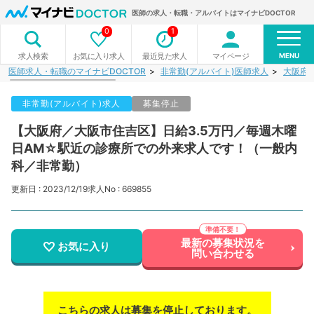
医師の求人・転職・アルバイトはマイナビDOCTOR
0
1
MENU
お気に入り求人
最近見た求人
マイページ
求人検索
医師求人・転職のマイナビDOCTOR
非常勤(アルバイト)医師求人
大阪府
非常勤(アルバイト)求人
募集停止
【大阪府／大阪市住吉区】日給3.5万円／毎週木曜
日AM☆駅近の診療所での外来求人です！（一般内
科／非常勤）
更新日 : 2023/12/19
求人No : 669855
最新の募集状況を
お気に入り
問い合わせる
こちらの求人は募集を停止しております。