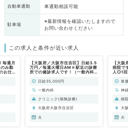
車通勤相談可能
自動車通勤
※最新情報を確認いたしますので
駐車場
お問い合わせください
この求人と条件が近い求人
！毎週月
【大阪府／大阪市住吉区】日給3.5
【大阪
後のみ勤
万円／毎週火曜日AM☆駅近の診療
病院で
のお仕
所での健診求人です！（一般内科／
人◎1
）
非常勤）
救急対
非常勤
日給35,000円
単価
一般内科
神
科
クリニック(保険診療)
病
分
大阪府大阪市住吉区
大
内
火
火