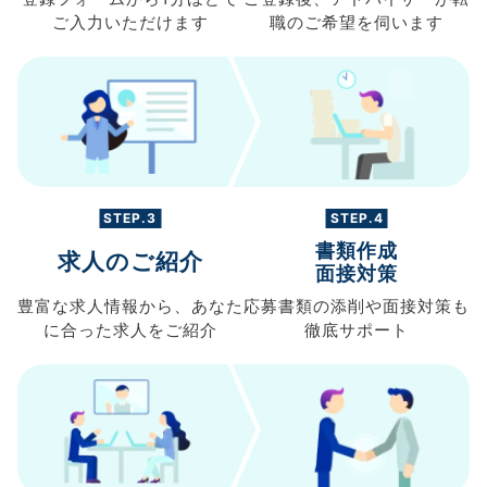
ご入力
いただけます
職の
ご希望を伺います
STEP.3
STEP.4
書類作成
求人のご紹介
面接対策
豊富な求人情報から、
あなた
応募書類の
添削や面接対策も
に合った求人を
ご紹介
徹底サポート