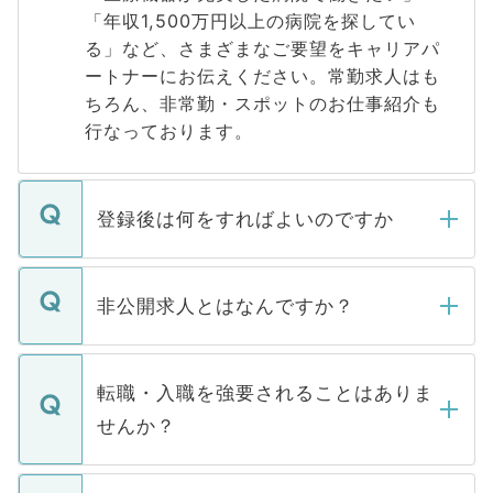
「年収1,500万円以上の病院を探してい
る」など、さまざまなご要望をキャリアパ
ートナーにお伝えください。常勤求人はも
ちろん、非常勤・スポットのお仕事紹介も
行なっております。
登録後は何をすればよいのですか
ご登録いただきましたら、弊社担当者がご
登録内容を確認し、その後メールもしくは
非公開求人とはなんですか？
お電話にて次のステップのご案内をいたし
ます。通常、5営業日以内にはご連絡をせて
マイナビDOCTORで取り扱っている求人の
いただきますので、しばらくお待ちくださ
うち約3割は、Webサイトからご覧いただ
転職・入職を強要されることはありま
い。
けない「非公開求人」です。非公開求人は
せんか？
下記の理由によって、一般には公開してい
ません。
転職・入職を強要することは一切ありませ