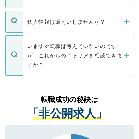
下記の理由によって、一般には公開してい
ません。
転職・入職を強要することは一切ありませ
ん。また、仮に応募先から内定をいただい
個人情報は漏えいしませんか？
■応募殺到を避けるため 人気のある医療機
たとしても、ご本人が納得しない限り、内
関を公にしてしまうと、応募が殺到する場
定を承諾する必要はありません。内定先へ
個人情報が漏えいすることはありませんの
合があります。 選考を効率よく行うため
の辞退の連絡はキャリアパートナーが行い
で、ご安心ください。当サイトからの登録
いますぐ転職は考えていないのです
に、医療機関が求める条件に合った人材の
ますので、ご安心ください。
などで収集したご登録者様の個人情報は、
が、これからのキャリアを相談できま
みを人材紹介会社に依頼するケースが増え
ご本人のキャリアアップおよび転職活動の
ています。
すか？
支援を目的に使用いたします。お預かりし
ているすべての個人データはご本人の許可
お気軽にご相談ください。先生専任のキャ
なく、医療機関側に開示したり、第三者に
リアパートナーが将来のご希望などをおう
提供することは一切ありません。また弊社
かがいして、現在の医療機関の状況や紹介
転職成功の秘訣は
は、個人情報の取り扱いについての厳密な
経験をまじえながら、適切なアドバイスを
管理基準を満たした事業者のみに付与され
「非公開求人」
させていただきます。すぐにご転職をされ
る、プライバシーマークを取得済みです。
ない方には、長期的なサポートが可能です
ご登録いただいた個人情報は、SSL（デー
ので、まずはご登録ください。
タ暗号化）によって保護されていますの
で、機密保持に関してもご安心ください。