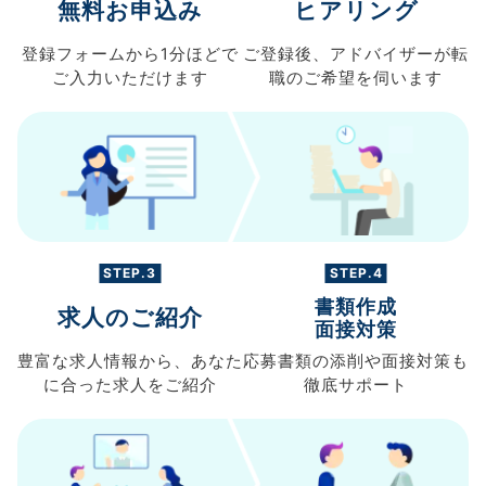
無料お申込み
ヒアリング
登録フォームから
1分ほどで
ご登録後、
アドバイザーが転
ご入力
いただけます
職の
ご希望を伺います
STEP.3
STEP.4
書類作成
求人のご紹介
面接対策
豊富な求人情報から、
あなた
応募書類の
添削や面接対策も
に合った求人を
ご紹介
徹底サポート