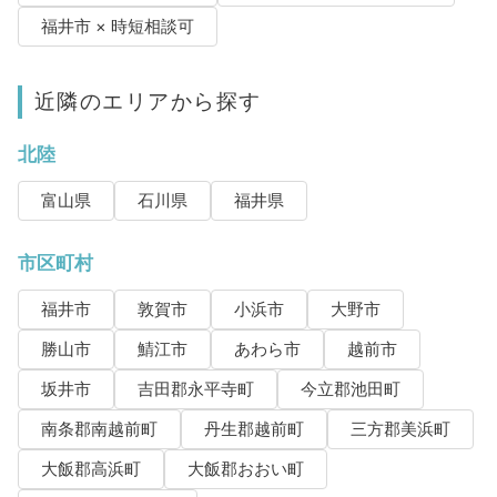
福井市 × 時短相談可
近隣のエリアから探す
北陸
富山県
石川県
福井県
市区町村
福井市
敦賀市
小浜市
大野市
勝山市
鯖江市
あわら市
越前市
坂井市
吉田郡永平寺町
今立郡池田町
南条郡南越前町
丹生郡越前町
三方郡美浜町
大飯郡高浜町
大飯郡おおい町