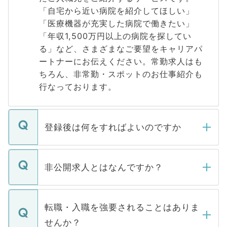
「自宅から近い病院を紹介してほしい」
「医療機器が充実した病院で働きたい」
「年収1,500万円以上の病院を探してい
る」など、さまざまなご要望をキャリアパ
ートナーにお伝えください。常勤求人はも
ちろん、非常勤・スポットのお仕事紹介も
行なっております。
登録後は何をすればよいのですか
ご登録いただきましたら、弊社担当者がご
登録内容を確認し、その後メールもしくは
非公開求人とはなんですか？
お電話にて次のステップのご案内をいたし
ます。通常、5営業日以内にはご連絡をせて
マイナビDOCTORで取り扱っている求人の
いただきますので、しばらくお待ちくださ
うち約3割は、Webサイトからご覧いただ
転職・入職を強要されることはありま
い。
けない「非公開求人」です。非公開求人は
せんか？