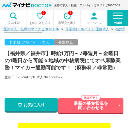
医師の求人・転職・アルバイトはマイナビDOCTOR
0
1
MENU
お気に入り求人
最近見た求人
マイページ
求人検索
医師求人・転職のマイナビDOCTOR
非常勤(アルバイト)医師求人
福井県
非常勤(アルバイト)求人
募集停止
【福井県／福井市】時給1万円～♪毎週月～金曜日
の1曜日から可能☆地域の中核病院にてオペ麻酔業
務！マイカー通勤可能です！（麻酔科／非常勤）
更新日 : 2024/06/10
求人No : 669577
最新の募集状況を
お気に入り
問い合わせる