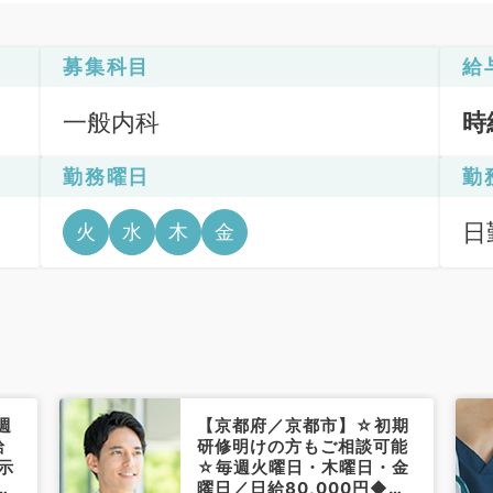
募集科目
給
一般内科
時
勤務曜日
勤
日
火
水
木
金
6
週
【京都府／京都市】☆初期
給
研修明けの方もご相談可能
示
☆毎週火曜日・木曜日・金
事
曜日／日給80,000円◆内