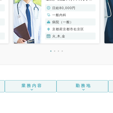
）
科外来・救急外来のお仕事
日給80,000円
です（一般内科／非常勤）
一般内科
病院（一般）
京都府京都市右京区
火,木,金
業務内容
勤務地