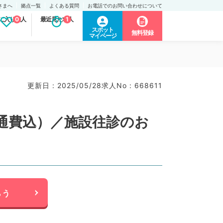
さまへ
拠点一覧
よくある質問
お電話でのお問い合わせについて
に入り求人
0
最近見た求人
1
スポット
無料登録
マイページ
更新日 : 2025/05/28
求人No : 668611
交通費込）／施設往診のお
らう