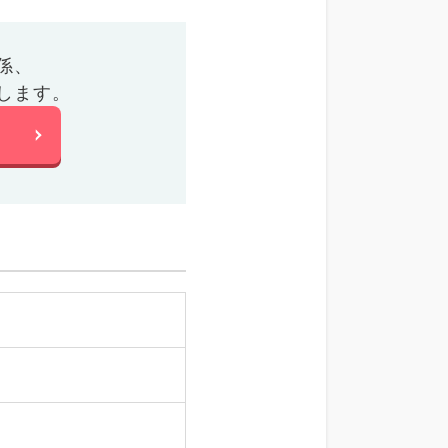
係、
します。