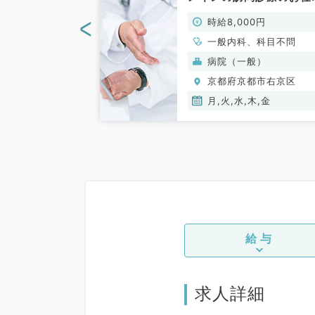
です（科目不問／非常勤
<
00円
時給8,000円
科、心臓血管外
一般内科、科目不問
内科、循環器内
般）
病院（一般）
器内科、消化器内
都市右京区
京都府京都市右京区
泌・代謝内科、外
、一般外科、消化
月,火,水,木,金
救急科・ＩＣＵ
給与
求人詳細