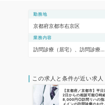
勤務地
京都府京都市右京区
業務内容
訪問診療（居宅）、訪問診療
（施設）
この求人と条件が近い求人
京都市】毎週火
【京都府／京都市】平日
ご勤務可能◎内
2日からの相談可能◎時
で1回3.5万円
8,000円◎訪問リハの指
◎（内科系／非
メインの訪問診療のお仕