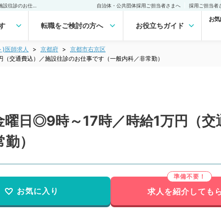
【京都府／京都市】毎週金曜日◎9時～17時／時給1万円（交通費込）／施設往診のお仕事です（一般内科／非常勤）非常勤(アルバイト)の求人｜医師の求人・転職・アルバイトは【マイナビDOCTOR】
自治体・公共団体採用ご担当者さまへ
採用ご担当者
お気
す
転職をご検討の方へ
お役立ちガイド
ト)医師求人
京都府
京都市右京区
万円（交通費込）／施設往診のお仕事です（一般内科／非常勤）
曜日◎9時～17時／時給1万円（
常勤）
お気に入り
求人を紹介しても