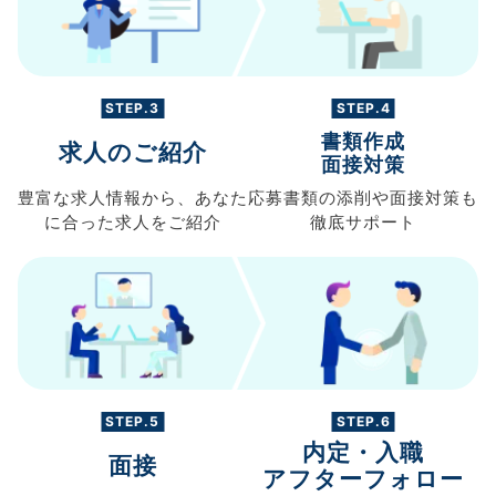
STEP.3
STEP.4
書類作成
求人のご紹介
面接対策
豊富な求人情報から、
あなた
応募書類の
添削や面接対策も
に合った求人を
ご紹介
徹底サポート
STEP.5
STEP.6
内定・入職
面接
アフターフォロー