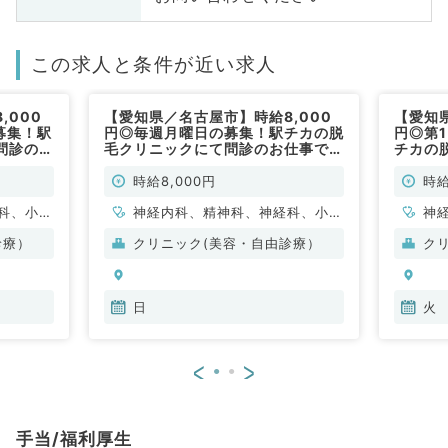
この求人と条件が近い求人
,000
【愛知県／名古屋市】時給8,000
【愛知県
募集！駅
円◎毎週月曜日の募集！駅チカの脱
円◎第
問診のお
毛クリニックにて問診のお仕事です
チカの
勤）
（科目不問／非常勤）
仕事で
時給8,000円
時給
科、小児
神経内科、精神科、神経科、小児
神
、美容外
科、整形外科、形成外科、美容外
科
診療）
クリニック(美容・自由診療）
ク
外科、心
科、脳神経外科、呼吸器外科、心
科
皮膚科、
臓血管外科、小児外科、皮膚科、
臓
人科、眼
泌尿器科、産婦人科、婦人科、眼
泌
日
火
科、麻酔
科、耳鼻咽喉科、放射線科、麻酔
科
科、循環
科、人工透析科、一般内科、循環
科
<
>
化器内
器内科、呼吸器内科、消化器内
器
腎臓内
科、内分泌・代謝内科、腎臓内
科
、外科系
科、老年内科、血液内科、外科系
科
手当/福利厚生
外科、乳
全般、一般外科、消化器外科、乳
全