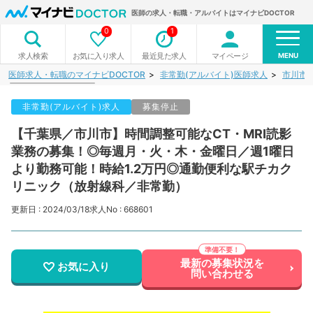
医師の求人・転職・アルバイトはマイナビDOCTOR
0
1
MENU
お気に入り求人
最近見た求人
マイページ
求人検索
医師求人・転職のマイナビDOCTOR
非常勤(アルバイト)医師求人
市川市
非常勤(アルバイト)求人
募集停止
【千葉県／市川市】時間調整可能なCT・MRI読影
業務の募集！◎毎週月・火・木・金曜日／週1曜日
より勤務可能！時給1.2万円◎通勤便利な駅チカク
リニック（放射線科／非常勤）
更新日 : 2024/03/18
求人No : 668601
最新の募集状況を
お気に入り
問い合わせる