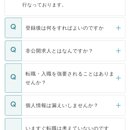
行なっております。
登録後は何をすればよいのですか
ご登録いただきましたら、弊社担当者がご
登録内容を確認し、その後メールもしくは
非公開求人とはなんですか？
お電話にて次のステップのご案内をいたし
ます。通常、5営業日以内にはご連絡をせて
マイナビDOCTORで取り扱っている求人の
いただきますので、しばらくお待ちくださ
うち約3割は、Webサイトからご覧いただ
転職・入職を強要されることはありま
い。
けない「非公開求人」です。非公開求人は
せんか？
下記の理由によって、一般には公開してい
ません。
転職・入職を強要することは一切ありませ
ん。また、仮に応募先から内定をいただい
個人情報は漏えいしませんか？
■応募殺到を避けるため 人気のある医療機
たとしても、ご本人が納得しない限り、内
関を公にしてしまうと、応募が殺到する場
定を承諾する必要はありません。内定先へ
個人情報が漏えいすることはありませんの
合があります。 選考を効率よく行うため
の辞退の連絡はキャリアパートナーが行い
で、ご安心ください。当サイトからの登録
いますぐ転職は考えていないのです