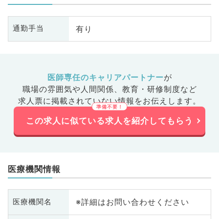
診・人間
腺外科、美容皮膚科、健診・人間
腺
、膠原病
ドック、救急科・ＩＣＵ、膠原病
ド
有り
通勤手当
大腸・肛
科、スポーツ整形外科、大腸・肛
科
、科目不
門外科、脊髄・脊椎外科、科目不
門
問
問
医師専任のキャリアパートナー
が
職場の雰囲気や人間関係、
教育・研修制度など
求人票に掲載されていない情報をお伝えします。
この求人に似ている求人を紹介してもらう
医療機関情報
※詳細はお問い合わせください
医療機関名