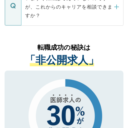
に、医療機関が求める条件に合った人材の
ますので、ご安心ください。
などで収集したご登録者様の個人情報は、
が、これからのキャリアを相談できま
みを人材紹介会社に依頼するケースが増え
ご本人のキャリアアップおよび転職活動の
ています。
すか？
支援を目的に使用いたします。お預かりし
ているすべての個人データはご本人の許可
お気軽にご相談ください。先生専任のキャ
なく、医療機関側に開示したり、第三者に
リアパートナーが将来のご希望などをおう
提供することは一切ありません。また弊社
かがいして、現在の医療機関の状況や紹介
転職成功の秘訣は
は、個人情報の取り扱いについての厳密な
経験をまじえながら、適切なアドバイスを
管理基準を満たした事業者のみに付与され
「非公開求人」
させていただきます。すぐにご転職をされ
る、プライバシーマークを取得済みです。
ない方には、長期的なサポートが可能です
ご登録いただいた個人情報は、SSL（デー
ので、まずはご登録ください。
タ暗号化）によって保護されていますの
で、機密保持に関してもご安心ください。