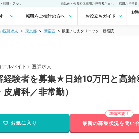
銀座よしえクリニック 新宿院(非常勤(アルバイト))の求人｜医師の求人・転職・アルバイトは【マイナビDOCTOR】
自治体・公共団体採用ご担当者さまへ
採用ご担当者
お気
す
転職をご検討の方へ
お役立ちガイド
ト)医師求人
東京都
新宿区
銀座よしえクリニック 新宿院
（アルバイト）医師求人
経験者を募集★日給10万円と高給
・皮膚科／非常勤）
お気に入り
最新の募集状況を問い