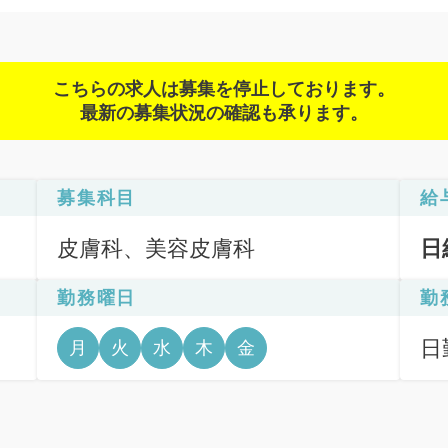
こちらの求人は募集を停止しております。
最新の募集状況の確認も承ります。
募集科目
給
皮膚科、美容皮膚科
日
勤務曜日
勤
日
月
火
水
木
金
6