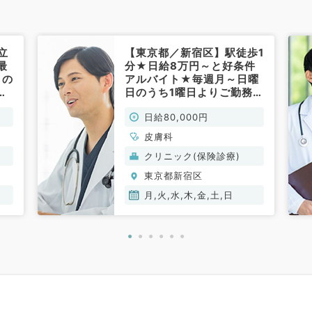
立
【東京都／新宿区】駅徒歩1
最
分★日給8万円～と好条件
日の
アルバイト★毎週月～日曜
科
日のうち1曜日よりご勤務可
能な皮膚科外来です（皮膚
日給80,000円
科／非常勤）
皮膚科
クリニック(保険診療)
東京都新宿区
月,火,水,木,金,土,日