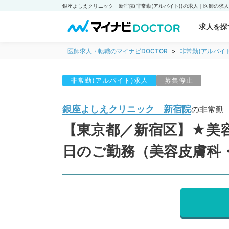
求人を探
医師求人・転職のマイナビDOCTOR
非常勤(アルバイ
非常勤(アルバイト)求人
募集停止
銀座よしえクリニック 新宿院
の非常勤
【東京都／新宿区】★美容
日のご勤務（美容皮膚科