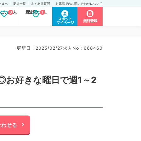
さまへ
拠点一覧
よくある質問
お電話でのお問い合わせについて
に入り求人
0
最近見た求人
1
スポット
無料登録
マイページ
更新日 : 2025/02/27
求人No : 668460
◎お好きな曜日で週1～2
合わせる