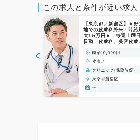
この求人と条件が近い求人
新宿区】希少な
【東京都／新宿区】★好
・木曜から1曜
地での皮膚科外来！時給
務可能・時給
大1.5万円★ 毎週土曜
◎ターミナル駅か
日勤（皮膚科、美容皮膚
（皮膚科／非常
／非常勤）
<
00円
時給10,000円
皮膚科
(保険診療)
クリニック(保険診療)
宿区
東京都新宿区
土