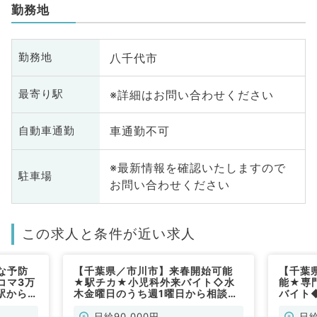
勤務地
八千代市
勤務地
※詳細はお問い合わせください
最寄り駅
車通勤不可
自動車通勤
※最新情報を確認いたしますので
駐車場
お問い合わせください
この求人と条件が近い求人
な予防
【千葉県／市川市】来春開始可能
【千葉
コマ3万
★駅チカ★小児科外来バイト◇水
能★専
駅からも
木金曜日のうち週1曜日から相談可
バイト
です！
能／コマ・隔週相談可能◎安心の2
から可能
名体制（小児科／非常勤）
日給9
日給90,000円
日給