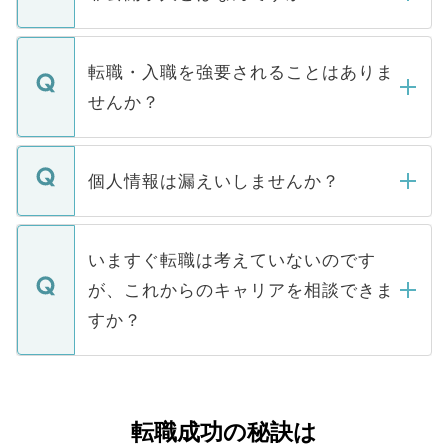
お電話にて次のステップのご案内をいたし
ます。通常、5営業日以内にはご連絡をせて
マイナビDOCTORで取り扱っている求人の
いただきますので、しばらくお待ちくださ
うち約3割は、Webサイトからご覧いただ
転職・入職を強要されることはありま
い。
けない「非公開求人」です。非公開求人は
せんか？
下記の理由によって、一般には公開してい
ません。
転職・入職を強要することは一切ありませ
ん。また、仮に応募先から内定をいただい
個人情報は漏えいしませんか？
■応募殺到を避けるため 人気のある医療機
たとしても、ご本人が納得しない限り、内
関を公にしてしまうと、応募が殺到する場
定を承諾する必要はありません。内定先へ
個人情報が漏えいすることはありませんの
合があります。 選考を効率よく行うため
の辞退の連絡はキャリアパートナーが行い
で、ご安心ください。当サイトからの登録
いますぐ転職は考えていないのです
に、医療機関が求める条件に合った人材の
ますので、ご安心ください。
などで収集したご登録者様の個人情報は、
が、これからのキャリアを相談できま
みを人材紹介会社に依頼するケースが増え
ご本人のキャリアアップおよび転職活動の
ています。
すか？
支援を目的に使用いたします。お預かりし
ているすべての個人データはご本人の許可
お気軽にご相談ください。先生専任のキャ
なく、医療機関側に開示したり、第三者に
リアパートナーが将来のご希望などをおう
提供することは一切ありません。また弊社
かがいして、現在の医療機関の状況や紹介
転職成功の秘訣は
は、個人情報の取り扱いについての厳密な
経験をまじえながら、適切なアドバイスを