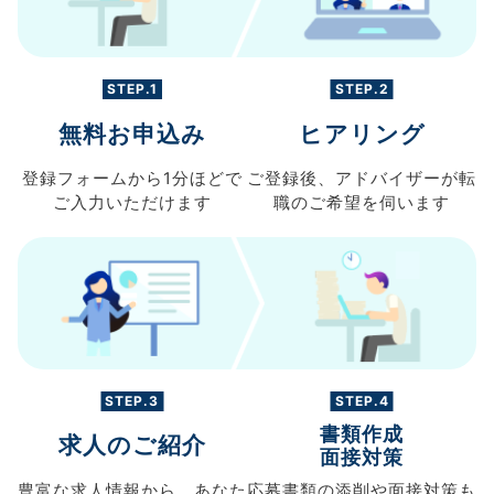
STEP.1
STEP.2
無料お申込み
ヒアリング
登録フォームから
1分ほどで
ご登録後、
アドバイザーが転
ご入力
いただけます
職の
ご希望を伺います
STEP.3
STEP.4
書類作成
求人のご紹介
面接対策
豊富な求人情報から、
あなた
応募書類の
添削や面接対策も