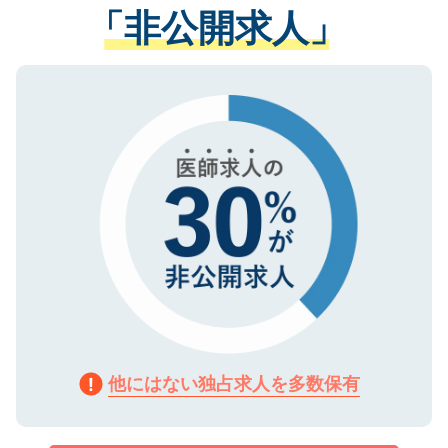
管理基準を満たした事業者のみに付与され
「非公開求人」
させていただきます。すぐにご転職をされ
る、プライバシーマークを取得済みです。
ない方には、長期的なサポートが可能です
ご登録いただいた個人情報は、SSL（デー
ので、まずはご登録ください。
タ暗号化）によって保護されていますの
で、機密保持に関してもご安心ください。
他にはない独占求人を多数保有