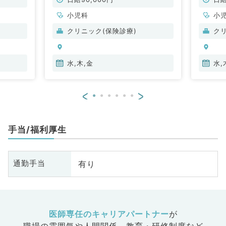
ニック
小児科
小
クリニック(保険診療)
ク
水,木,金
水,
<
>
手当/福利厚生
有り
通勤手当
医師専任のキャリアパートナー
が