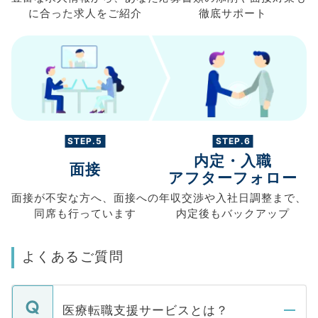
に合った求人を
ご紹介
徹底サポート
STEP.5
STEP.6
内定・入職
面接
アフターフォロー
面接が不安な方へ、
面接への
年収交渉や
入社日調整まで、
同席も
行っています
内定後もバックアップ
よくあるご質問
医療転職支援サービスとは？