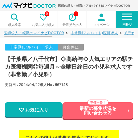
医師の求人・転職・アルバイトはマイナビDOCTOR
0
1
MENU
お気に入り求人
最近見た求人
マイページ
求人検索
医師求人・転職のマイナビDOCTOR
非常勤(アルバイト)医師求人
八千代
非常勤(アルバイト)求人
募集停止
【千葉県／八千代市】◇高給与◇人気エリアの駅チ
カ医療機関◎毎週月～金曜日終日の小児科求人です
（非常勤／小児科）
更新日 : 2024/04/22
求人No : 667148
最新の募集状況を
お気に入り
問い合わせる
こちらの求人は募集を停止しております。