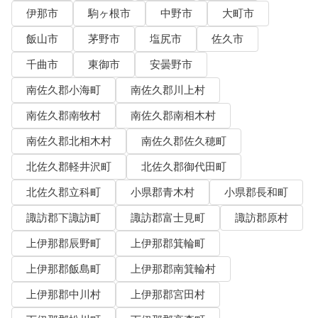
伊那市
駒ヶ根市
中野市
大町市
飯山市
茅野市
塩尻市
佐久市
千曲市
東御市
安曇野市
南佐久郡小海町
南佐久郡川上村
南佐久郡南牧村
南佐久郡南相木村
南佐久郡北相木村
南佐久郡佐久穂町
北佐久郡軽井沢町
北佐久郡御代田町
北佐久郡立科町
小県郡青木村
小県郡長和町
諏訪郡下諏訪町
諏訪郡富士見町
諏訪郡原村
上伊那郡辰野町
上伊那郡箕輪町
上伊那郡飯島町
上伊那郡南箕輪村
上伊那郡中川村
上伊那郡宮田村