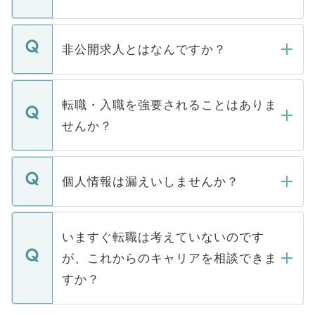
ご登録いただきましたら、弊社担当者がご
登録内容を確認し、その後メールもしくは
非公開求人とはなんですか？
お電話にて次のステップのご案内をいたし
ます。通常、5営業日以内にはご連絡をせて
マイナビDOCTORで取り扱っている求人の
いただきますので、しばらくお待ちくださ
うち約3割は、Webサイトからご覧いただ
転職・入職を強要されることはありま
い。
けない「非公開求人」です。非公開求人は
せんか？
下記の理由によって、一般には公開してい
ません。
転職・入職を強要することは一切ありませ
ん。また、仮に応募先から内定をいただい
個人情報は漏えいしませんか？
■応募殺到を避けるため 人気のある医療機
たとしても、ご本人が納得しない限り、内
関を公にしてしまうと、応募が殺到する場
定を承諾する必要はありません。内定先へ
個人情報が漏えいすることはありませんの
合があります。 選考を効率よく行うため
の辞退の連絡はキャリアパートナーが行い
で、ご安心ください。当サイトからの登録
いますぐ転職は考えていないのです
に、医療機関が求める条件に合った人材の
ますので、ご安心ください。
などで収集したご登録者様の個人情報は、
が、これからのキャリアを相談できま
みを人材紹介会社に依頼するケースが増え
ご本人のキャリアアップおよび転職活動の
ています。
すか？
支援を目的に使用いたします。お預かりし
ているすべての個人データはご本人の許可
お気軽にご相談ください。先生専任のキャ