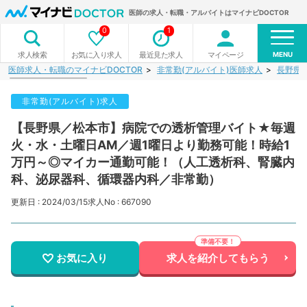
医師の求人・転職・アルバイトはマイナビDOCTOR
0
1
MENU
お気に入り求人
最近見た求人
マイページ
求人検索
医師求人・転職のマイナビDOCTOR
非常勤(アルバイト)医師求人
長野県
非常勤(アルバイト)求人
【長野県／松本市】病院での透析管理バイト★毎週
火・水・土曜日AM／週1曜日より勤務可能！時給1
万円～◎マイカー通勤可能！（人工透析科、腎臓内
科、泌尿器科、循環器内科／非常勤）
更新日 : 2024/03/15
求人No : 667090
お気に入り
求人を紹介してもらう