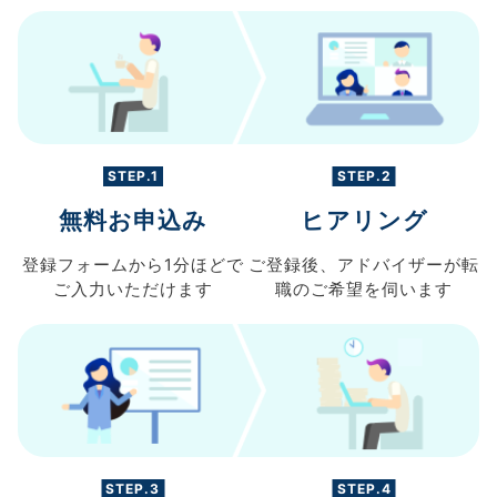
STEP.1
STEP.2
無料お申込み
ヒアリング
登録フォームから
1分ほどで
ご登録後、
アドバイザーが転
ご入力
いただけます
職の
ご希望を伺います
STEP.3
STEP.4