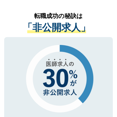
なく、医療機関側に開示したり、第三者に
リアパートナーが将来のご希望などをおう
提供することは一切ありません。また弊社
かがいして、現在の医療機関の状況や紹介
転職成功の秘訣は
は、個人情報の取り扱いについての厳密な
経験をまじえながら、適切なアドバイスを
管理基準を満たした事業者のみに付与され
「非公開求人」
させていただきます。すぐにご転職をされ
る、プライバシーマークを取得済みです。
ない方には、長期的なサポートが可能です
ご登録いただいた個人情報は、SSL（デー
ので、まずはご登録ください。
タ暗号化）によって保護されていますの
で、機密保持に関してもご安心ください。