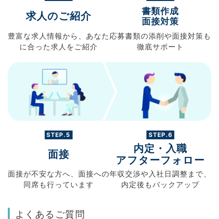
書類作成
求人のご紹介
面接対策
豊富な求人情報から、
あなた
応募書類の
添削や面接対策も
に合った求人を
ご紹介
徹底サポート
STEP.5
STEP.6
内定・入職
面接
アフターフォロー
面接が不安な方へ、
面接への
年収交渉や
入社日調整まで、
同席も
行っています
内定後もバックアップ
よくあるご質問