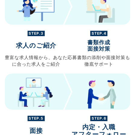
STEP.3
STEP.4
書類作成
求人のご紹介
面接対策
豊富な求人情報から、
あなた
応募書類の
添削や面接対策も
に合った求人を
ご紹介
徹底サポート
STEP.5
STEP.6
内定・入職
面接
アフターフォロー