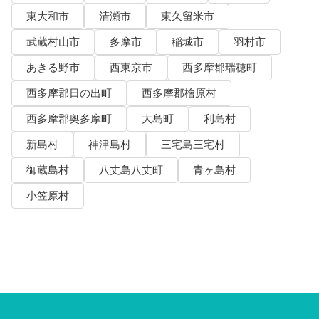
東大和市
清瀬市
東久留米市
武蔵村山市
多摩市
稲城市
羽村市
あきる野市
西東京市
西多摩郡瑞穂町
西多摩郡日の出町
西多摩郡檜原村
西多摩郡奥多摩町
大島町
利島村
新島村
神津島村
三宅島三宅村
御蔵島村
八丈島八丈町
青ヶ島村
小笠原村