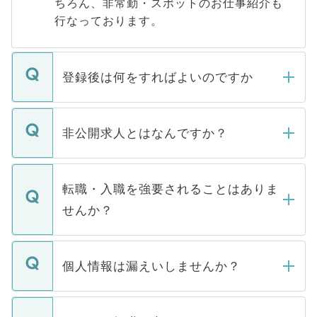
ちろん、非常勤・スポットのお仕事紹介も
行なっております。
登録後は何をすればよいのですか
ご登録いただきましたら、弊社担当者がご
登録内容を確認し、その後メールもしくは
非公開求人とはなんですか？
お電話にて次のステップのご案内をいたし
ます。通常、5営業日以内にはご連絡をせて
マイナビDOCTORで取り扱っている求人の
いただきますので、しばらくお待ちくださ
うち約3割は、Webサイトからご覧いただ
転職・入職を強要されることはありま
い。
けない「非公開求人」です。非公開求人は
せんか？
下記の理由によって、一般には公開してい
ません。
転職・入職を強要することは一切ありませ
ん。また、仮に応募先から内定をいただい
個人情報は漏えいしませんか？
■応募殺到を避けるため 人気のある医療機
たとしても、ご本人が納得しない限り、内
関を公にしてしまうと、応募が殺到する場
定を承諾する必要はありません。内定先へ
個人情報が漏えいすることはありませんの
合があります。 選考を効率よく行うため
の辞退の連絡はキャリアパートナーが行い