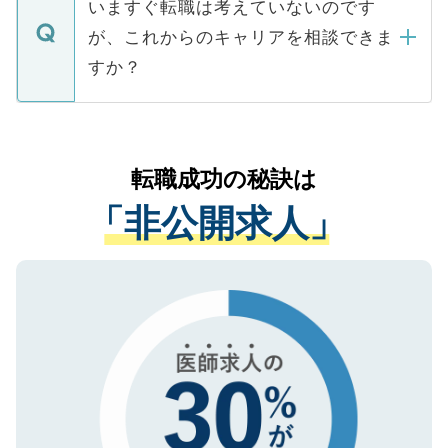
で、ご安心ください。当サイトからの登録
いますぐ転職は考えていないのです
に、医療機関が求める条件に合った人材の
ますので、ご安心ください。
などで収集したご登録者様の個人情報は、
が、これからのキャリアを相談できま
みを人材紹介会社に依頼するケースが増え
ご本人のキャリアアップおよび転職活動の
ています。
すか？
支援を目的に使用いたします。お預かりし
ているすべての個人データはご本人の許可
お気軽にご相談ください。先生専任のキャ
なく、医療機関側に開示したり、第三者に
リアパートナーが将来のご希望などをおう
提供することは一切ありません。また弊社
かがいして、現在の医療機関の状況や紹介
転職成功の秘訣は
は、個人情報の取り扱いについての厳密な
経験をまじえながら、適切なアドバイスを
管理基準を満たした事業者のみに付与され
「非公開求人」
させていただきます。すぐにご転職をされ
る、プライバシーマークを取得済みです。
ない方には、長期的なサポートが可能です
ご登録いただいた個人情報は、SSL（デー
ので、まずはご登録ください。
タ暗号化）によって保護されていますの
で、機密保持に関してもご安心ください。