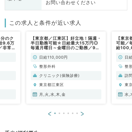
お問い合わせください
この求人と条件が近い求人
1分のク
【東京都／江東区】好立地！隔週・
【東京
9.6万
半日勤務可能☆日給最大15万円◎
可能／
／非常
毎週月曜日～金曜日のご勤務／9時
給100
30分～19時00分／整形外科外来
科／非
をお願いします！（整形外科／非常
日給110,000円
日給
勤）
整形外科
整
クリニック(保険診療)
訪
東京都江東区
東
月,火,水,木,金
水,
<
>