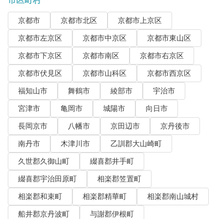
市区町村
京都市
京都市北区
京都市上京区
京都市左京区
京都市中京区
京都市東山区
京都市下京区
京都市南区
京都市右京区
京都市伏見区
京都市山科区
京都市西京区
福知山市
舞鶴市
綾部市
宇治市
宮津市
亀岡市
城陽市
向日市
長岡京市
八幡市
京田辺市
京丹後市
南丹市
木津川市
乙訓郡大山崎町
久世郡久御山町
綴喜郡井手町
綴喜郡宇治田原町
相楽郡笠置町
相楽郡和束町
相楽郡精華町
相楽郡南山城村
船井郡京丹波町
与謝郡伊根町