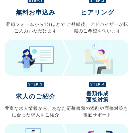
STEP.1
STEP.2
無料お申込み
ヒアリング
登録フォームから
1分ほどで
ご登録後、
アドバイザーが転
ご入力
いただけます
職の
ご希望を伺います
STEP.3
STEP.4
書類作成
求人のご紹介
面接対策
豊富な求人情報から、
あなた
応募書類の
添削や面接対策も
に合った求人を
ご紹介
徹底サポート