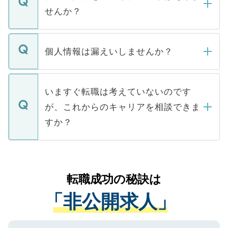
い。
けない「非公開求人」です。非公開求人は
せんか？
下記の理由によって、一般には公開してい
ません。
転職・入職を強要することは一切ありませ
ん。また、仮に応募先から内定をいただい
個人情報は漏えいしませんか？
■応募殺到を避けるため 人気のある医療機
たとしても、ご本人が納得しない限り、内
関を公にしてしまうと、応募が殺到する場
定を承諾する必要はありません。内定先へ
個人情報が漏えいすることはありませんの
合があります。 選考を効率よく行うため
の辞退の連絡はキャリアパートナーが行い
で、ご安心ください。当サイトからの登録
いますぐ転職は考えていないのです
に、医療機関が求める条件に合った人材の
ますので、ご安心ください。
などで収集したご登録者様の個人情報は、
が、これからのキャリアを相談できま
みを人材紹介会社に依頼するケースが増え
ご本人のキャリアアップおよび転職活動の
ています。
すか？
支援を目的に使用いたします。お預かりし
ているすべての個人データはご本人の許可
お気軽にご相談ください。先生専任のキャ
なく、医療機関側に開示したり、第三者に
リアパートナーが将来のご希望などをおう
提供することは一切ありません。また弊社
かがいして、現在の医療機関の状況や紹介
転職成功の秘訣は
は、個人情報の取り扱いについての厳密な
経験をまじえながら、適切なアドバイスを
管理基準を満たした事業者のみに付与され
「非公開求人」
させていただきます。すぐにご転職をされ
る、プライバシーマークを取得済みです。
ない方には、長期的なサポートが可能です
ご登録いただいた個人情報は、SSL（デー
ので、まずはご登録ください。