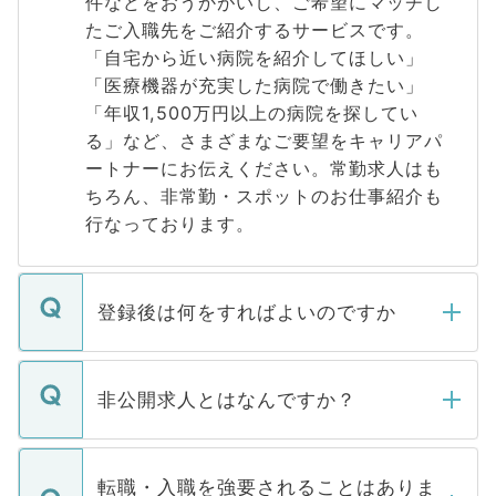
件などをおうかがいし、ご希望にマッチし
たご入職先をご紹介するサービスです。
「自宅から近い病院を紹介してほしい」
「医療機器が充実した病院で働きたい」
「年収1,500万円以上の病院を探してい
る」など、さまざまなご要望をキャリアパ
ートナーにお伝えください。常勤求人はも
ちろん、非常勤・スポットのお仕事紹介も
行なっております。
登録後は何をすればよいのですか
ご登録いただきましたら、弊社担当者がご
登録内容を確認し、その後メールもしくは
非公開求人とはなんですか？
お電話にて次のステップのご案内をいたし
ます。通常、5営業日以内にはご連絡をせて
マイナビDOCTORで取り扱っている求人の
いただきますので、しばらくお待ちくださ
うち約3割は、Webサイトからご覧いただ
転職・入職を強要されることはありま