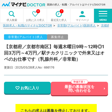
医師の求人・転職・アルバイトはマイナビDOCTOR
0
1
MENU
お気に入り求人
最近見た求人
マイページ
求人検索
医師求人・転職のマイナビDOCTOR
非常勤(アルバイト)医師求人
京都府
非常勤(アルバイト)求人
募集停止
【京都府／京都市南区】毎週木曜日9時～12時◎1
回3万円～4万円／駅チカクリニックで外来又はオ
ペのお仕事です（乳腺外科／非常勤）
更新日 : 2025/05/28
求人No : 666176
最新の募集状況を
お気に入り
問い合わせる
こちらの求人は募集を停止しております。