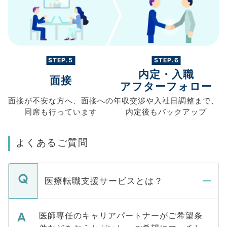
STEP.5
STEP.6
内定・入職
面接
アフターフォロー
面接が不安な方へ、
面接への
年収交渉や
入社日調整まで、
同席も
行っています
内定後もバックアップ
よくあるご質問
医療転職支援サービスとは？
医師専任のキャリアパートナーがご希望条