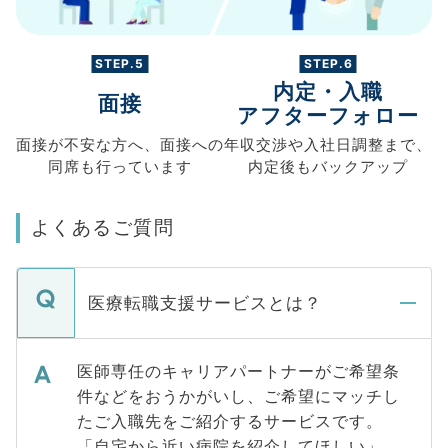
STEP.5
STEP.6
内定・入職
面接
アフターフォロー
面接が不安な方へ、
面接への
年収交渉や
入社日調整まで、
同席も
行っています
内定後もバックアップ
よくあるご質問
医療転職支援サービスとは？
医師専任のキャリアパートナーがご希望条
件などをおうかがいし、ご希望にマッチし
たご入職先をご紹介するサービスです。
「自宅から近い病院を紹介してほしい」