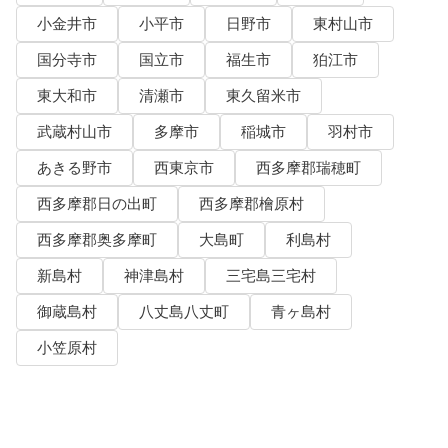
小金井市
小平市
日野市
東村山市
国分寺市
国立市
福生市
狛江市
東大和市
清瀬市
東久留米市
武蔵村山市
多摩市
稲城市
羽村市
あきる野市
西東京市
西多摩郡瑞穂町
西多摩郡日の出町
西多摩郡檜原村
西多摩郡奥多摩町
大島町
利島村
新島村
神津島村
三宅島三宅村
御蔵島村
八丈島八丈町
青ヶ島村
小笠原村