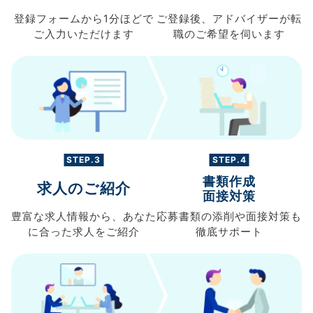
登録フォームから
1分ほどで
ご登録後、
アドバイザーが転
ご入力
いただけます
職の
ご希望を伺います
STEP.3
STEP.4
書類作成
求人のご紹介
面接対策
豊富な求人情報から、
あなた
応募書類の
添削や面接対策も
に合った求人を
ご紹介
徹底サポート