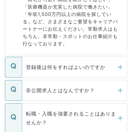
「医療機器が充実した病院で働きたい」
「年収1,500万円以上の病院を探してい
る」など、さまざまなご要望をキャリアパ
ートナーにお伝えください。常勤求人はも
ちろん、非常勤・スポットのお仕事紹介も
行なっております。
登録後は何をすればよいのですか
ご登録いただきましたら、弊社担当者がご
登録内容を確認し、その後メールもしくは
非公開求人とはなんですか？
お電話にて次のステップのご案内をいたし
ます。通常、5営業日以内にはご連絡をせて
マイナビDOCTORで取り扱っている求人の
いただきますので、しばらくお待ちくださ
うち約3割は、Webサイトからご覧いただ
転職・入職を強要されることはありま
い。
けない「非公開求人」です。非公開求人は
せんか？
下記の理由によって、一般には公開してい