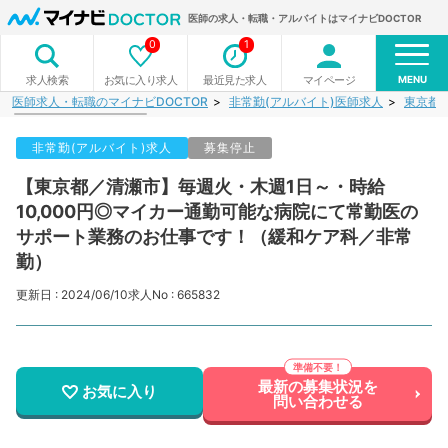
医師の求人・転職・アルバイトはマイナビDOCTOR
0
1
MENU
お気に入り求人
最近見た求人
マイページ
求人検索
医師求人・転職のマイナビDOCTOR
非常勤(アルバイト)医師求人
東京都
非常勤(アルバイト)求人
募集停止
【東京都／清瀬市】毎週火・木週1日～・時給
10,000円◎マイカー通勤可能な病院にて常勤医の
サポート業務のお仕事です！（緩和ケア科／非常
勤）
更新日 : 2024/06/10
求人No : 665832
最新の募集状況を
お気に入り
問い合わせる