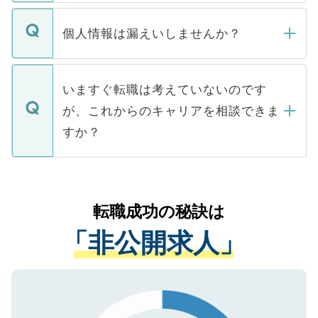
ません。
転職・入職を強要することは一切ありませ
ん。また、仮に応募先から内定をいただい
個人情報は漏えいしませんか？
■応募殺到を避けるため 人気のある医療機
たとしても、ご本人が納得しない限り、内
関を公にしてしまうと、応募が殺到する場
定を承諾する必要はありません。内定先へ
個人情報が漏えいすることはありませんの
合があります。 選考を効率よく行うため
の辞退の連絡はキャリアパートナーが行い
で、ご安心ください。当サイトからの登録
いますぐ転職は考えていないのです
に、医療機関が求める条件に合った人材の
ますので、ご安心ください。
などで収集したご登録者様の個人情報は、
が、これからのキャリアを相談できま
みを人材紹介会社に依頼するケースが増え
ご本人のキャリアアップおよび転職活動の
ています。
すか？
支援を目的に使用いたします。お預かりし
ているすべての個人データはご本人の許可
お気軽にご相談ください。先生専任のキャ
なく、医療機関側に開示したり、第三者に
リアパートナーが将来のご希望などをおう
提供することは一切ありません。また弊社
かがいして、現在の医療機関の状況や紹介
転職成功の秘訣は
は、個人情報の取り扱いについての厳密な
経験をまじえながら、適切なアドバイスを
管理基準を満たした事業者のみに付与され
「非公開求人」
させていただきます。すぐにご転職をされ
る、プライバシーマークを取得済みです。
ない方には、長期的なサポートが可能です
ご登録いただいた個人情報は、SSL（デー
ので、まずはご登録ください。
タ暗号化）によって保護されていますの
で、機密保持に関してもご安心ください。