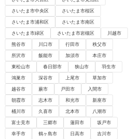
さいたま市中央区
さいたま市桜区
さいたま市浦和区
さいたま市南区
さいたま市緑区
さいたま市岩槻区
川越市
熊谷市
川口市
行田市
秩父市
所沢市
飯能市
加須市
本庄市
東松山市
春日部市
狭山市
羽生市
鴻巣市
深谷市
上尾市
草加市
越谷市
蕨市
戸田市
入間市
朝霞市
志木市
和光市
新座市
桶川市
久喜市
北本市
八潮市
富士見市
三郷市
蓮田市
坂戸市
幸手市
鶴ヶ島市
日高市
吉川市