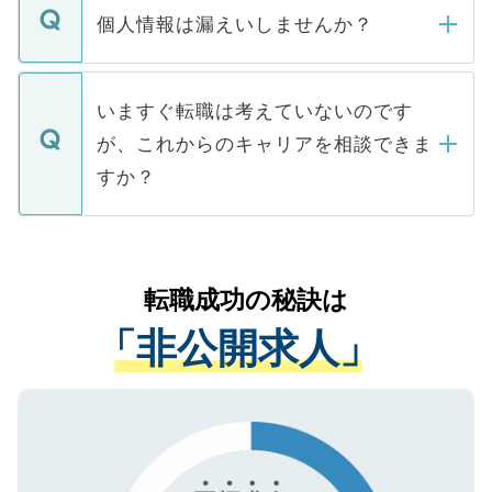
ん。また、仮に応募先から内定をいただい
個人情報は漏えいしませんか？
■応募殺到を避けるため 人気のある医療機
たとしても、ご本人が納得しない限り、内
関を公にしてしまうと、応募が殺到する場
定を承諾する必要はありません。内定先へ
個人情報が漏えいすることはありませんの
合があります。 選考を効率よく行うため
の辞退の連絡はキャリアパートナーが行い
で、ご安心ください。当サイトからの登録
いますぐ転職は考えていないのです
に、医療機関が求める条件に合った人材の
ますので、ご安心ください。
などで収集したご登録者様の個人情報は、
が、これからのキャリアを相談できま
みを人材紹介会社に依頼するケースが増え
ご本人のキャリアアップおよび転職活動の
ています。
すか？
支援を目的に使用いたします。お預かりし
ているすべての個人データはご本人の許可
お気軽にご相談ください。先生専任のキャ
なく、医療機関側に開示したり、第三者に
リアパートナーが将来のご希望などをおう
提供することは一切ありません。また弊社
かがいして、現在の医療機関の状況や紹介
転職成功の秘訣は
は、個人情報の取り扱いについての厳密な
経験をまじえながら、適切なアドバイスを
管理基準を満たした事業者のみに付与され
「非公開求人」
させていただきます。すぐにご転職をされ
る、プライバシーマークを取得済みです。
ない方には、長期的なサポートが可能です
ご登録いただいた個人情報は、SSL（デー
ので、まずはご登録ください。
タ暗号化）によって保護されていますの
で、機密保持に関してもご安心ください。