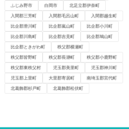
ふじみ野市
白岡市
北足立郡伊奈町
入間郡三芳町
入間郡毛呂山町
入間郡越生町
比企郡滑川町
比企郡嵐山町
比企郡小川町
比企郡川島町
比企郡吉見町
比企郡鳩山町
比企郡ときがわ町
秩父郡横瀬町
秩父郡皆野町
秩父郡長瀞町
秩父郡小鹿野町
秩父郡東秩父村
児玉郡美里町
児玉郡神川町
児玉郡上里町
大里郡寄居町
南埼玉郡宮代町
北葛飾郡杉戸町
北葛飾郡松伏町