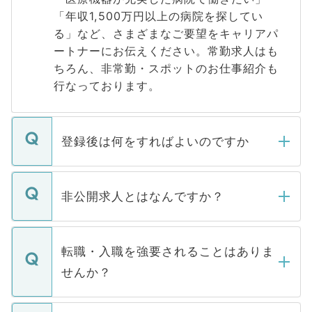
「年収1,500万円以上の病院を探してい
る」など、さまざまなご要望をキャリアパ
ートナーにお伝えください。常勤求人はも
ちろん、非常勤・スポットのお仕事紹介も
行なっております。
登録後は何をすればよいのですか
ご登録いただきましたら、弊社担当者がご
登録内容を確認し、その後メールもしくは
非公開求人とはなんですか？
お電話にて次のステップのご案内をいたし
ます。通常、5営業日以内にはご連絡をせて
マイナビDOCTORで取り扱っている求人の
いただきますので、しばらくお待ちくださ
うち約3割は、Webサイトからご覧いただ
転職・入職を強要されることはありま
い。
けない「非公開求人」です。非公開求人は
せんか？
下記の理由によって、一般には公開してい
ません。
転職・入職を強要することは一切ありませ