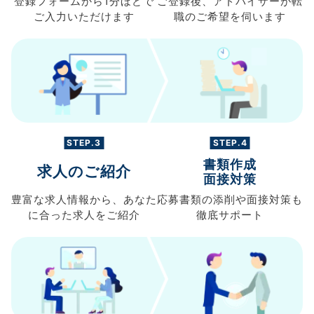
登録フォームから
1分ほどで
ご登録後、
アドバイザーが転
ご入力
いただけます
職の
ご希望を伺います
STEP.3
STEP.4
書類作成
求人のご紹介
面接対策
豊富な求人情報から、
あなた
応募書類の
添削や面接対策も
に合った求人を
ご紹介
徹底サポート