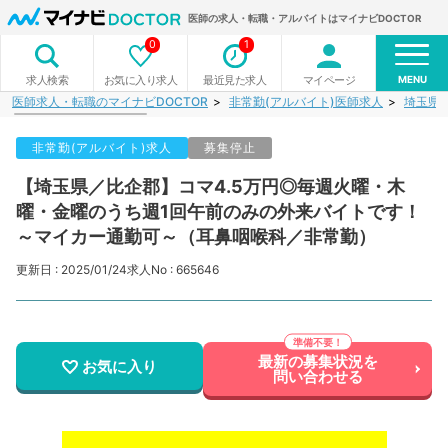
医師の求人・転職・アルバイトはマイナビDOCTOR
0
1
MENU
お気に入り求人
最近見た求人
マイページ
求人検索
医師求人・転職のマイナビDOCTOR
非常勤(アルバイト)医師求人
埼玉県
非常勤(アルバイト)求人
募集停止
【埼玉県／比企郡】コマ4.5万円◎毎週火曜・木
曜・金曜のうち週1回午前のみの外来バイトです！
～マイカー通勤可～（耳鼻咽喉科／非常勤）
更新日 : 2025/01/24
求人No : 665646
最新の募集状況を
お気に入り
問い合わせる