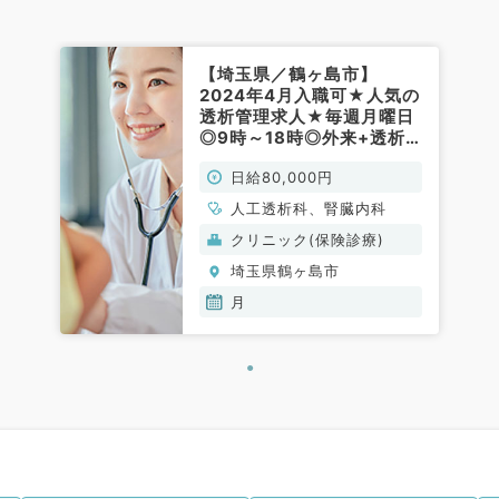
【埼玉県／鶴ヶ島市】
2024年4月入職可★人気の
透析管理求人★毎週月曜日
◎9時～18時◎外来+透析
管理のお仕事です！駅から
日給80,000円
徒歩圏内と好アクセス！車
通勤も可能です（人工透析
人工透析科、腎臓内科
科／非常勤）
クリニック(保険診療)
埼玉県鶴ヶ島市
月