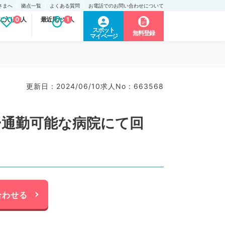
さまへ
拠点一覧
よくある質問
お電話でのお問い合わせについて
に入り求人
0
最近見た求人
1
スポット
無料登録
マイページ
更新日 : 2024/06/10
求人No : 663568
ー通勤可能な病院にて回
合わせる