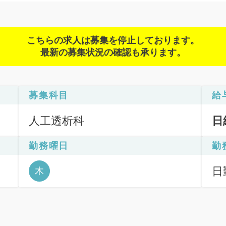
こちらの求人は募集を停止しております。
最新の募集状況の確認も承ります。
募集科目
給
人工透析科
日
勤務曜日
勤
日勤
木
6