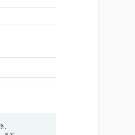
係、
します。