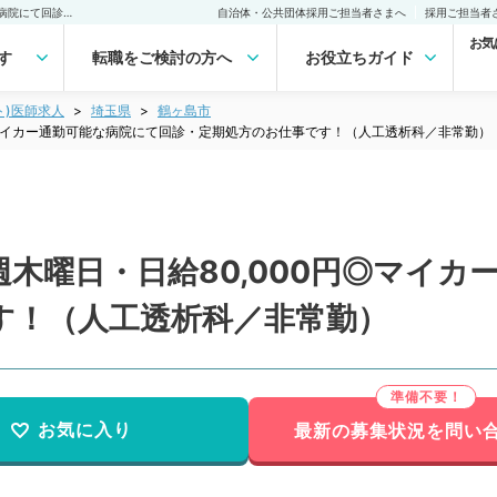
【埼玉県／鶴ヶ島市】毎週木曜日・日給80,000円◎マイカー通勤可能な病院にて回診・定期処方のお仕事です！（人工透析科／非常勤）非常勤(アルバイト)の求人｜医師の求人・転職・アルバイトは【マイナビDOCTOR】
自治体・公共団体採用ご担当者さまへ
採用ご担当者
お気
す
転職をご検討の方へ
お役立ちガイド
ト)医師求人
埼玉県
鶴ヶ島市
◎マイカー通勤可能な病院にて回診・定期処方のお仕事です！（人工透析科／非常勤）
木曜日・日給80,000円◎マイカ
す！（人工透析科／非常勤）
お気に入り
最新の募集状況を問い