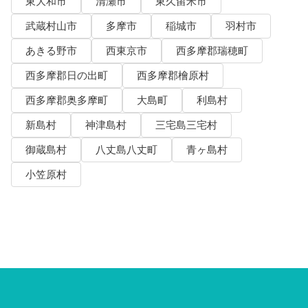
東大和市
清瀬市
東久留米市
武蔵村山市
多摩市
稲城市
羽村市
あきる野市
西東京市
西多摩郡瑞穂町
西多摩郡日の出町
西多摩郡檜原村
西多摩郡奥多摩町
大島町
利島村
新島村
神津島村
三宅島三宅村
御蔵島村
八丈島八丈町
青ヶ島村
小笠原村