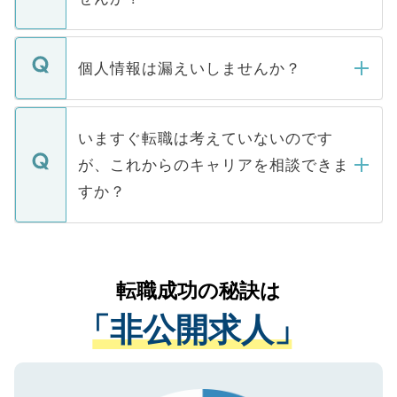
下記の理由によって、一般には公開してい
ません。
転職・入職を強要することは一切ありませ
ん。また、仮に応募先から内定をいただい
個人情報は漏えいしませんか？
■応募殺到を避けるため 人気のある医療機
たとしても、ご本人が納得しない限り、内
関を公にしてしまうと、応募が殺到する場
定を承諾する必要はありません。内定先へ
個人情報が漏えいすることはありませんの
合があります。 選考を効率よく行うため
の辞退の連絡はキャリアパートナーが行い
で、ご安心ください。当サイトからの登録
いますぐ転職は考えていないのです
に、医療機関が求める条件に合った人材の
ますので、ご安心ください。
などで収集したご登録者様の個人情報は、
が、これからのキャリアを相談できま
みを人材紹介会社に依頼するケースが増え
ご本人のキャリアアップおよび転職活動の
ています。
すか？
支援を目的に使用いたします。お預かりし
ているすべての個人データはご本人の許可
お気軽にご相談ください。先生専任のキャ
なく、医療機関側に開示したり、第三者に
リアパートナーが将来のご希望などをおう
提供することは一切ありません。また弊社
かがいして、現在の医療機関の状況や紹介
転職成功の秘訣は
は、個人情報の取り扱いについての厳密な
経験をまじえながら、適切なアドバイスを
管理基準を満たした事業者のみに付与され
「非公開求人」
させていただきます。すぐにご転職をされ
る、プライバシーマークを取得済みです。
ない方には、長期的なサポートが可能です
ご登録いただいた個人情報は、SSL（デー
ので、まずはご登録ください。
タ暗号化）によって保護されていますの