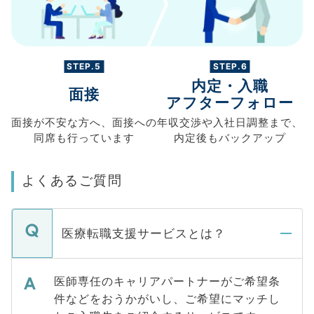
STEP.5
STEP.6
内定・入職
面接
アフターフォロー
面接が不安な方へ、
面接への
年収交渉や
入社日調整まで、
同席も
行っています
内定後もバックアップ
よくあるご質問
医療転職支援サービスとは？
医師専任のキャリアパートナーがご希望条
件などをおうかがいし、ご希望にマッチし