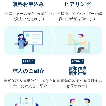
無料お申込み
ヒアリング
登録フォームから
1分ほどで
ご登録後、
アドバイザーが転
ご入力
いただけます
職の
ご希望を伺います
STEP.3
STEP.4
書類作成
求人のご紹介
面接対策
豊富な求人情報から、
あなた
応募書類の
添削や面接対策も
に合った求人を
ご紹介
徹底サポート