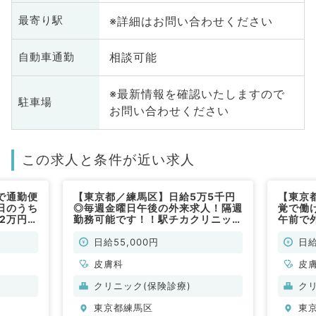
※詳細はお問い合わせください
最寄り駅
相談可能
自動車通勤
※最新情報を確認いたしますので
駐車場
お問い合わせください
この求人と条件が近い求人
で通勤便
【東京都／練馬区】日給5万5千円
【東京
日のうち
◎毎週金曜日午後の外来求人！隔週
覚で働け
.2万円／
勤務可能です！！駅チカクリニック
午前で
務もご相
です◎後期研修医可能（皮膚科・形
研修医
勤）
成外科／非常勤）
常勤）
日給55,000円
日給
皮膚科
皮
クリニック(保険診療)
ク
東京都練馬区
東