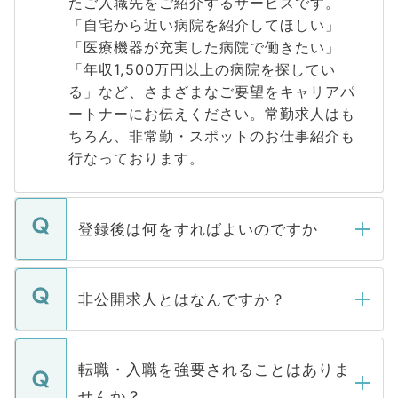
たご入職先をご紹介するサービスです。
「自宅から近い病院を紹介してほしい」
「医療機器が充実した病院で働きたい」
「年収1,500万円以上の病院を探してい
る」など、さまざまなご要望をキャリアパ
ートナーにお伝えください。常勤求人はも
ちろん、非常勤・スポットのお仕事紹介も
行なっております。
登録後は何をすればよいのですか
ご登録いただきましたら、弊社担当者がご
登録内容を確認し、その後メールもしくは
非公開求人とはなんですか？
お電話にて次のステップのご案内をいたし
ます。通常、5営業日以内にはご連絡をせて
マイナビDOCTORで取り扱っている求人の
いただきますので、しばらくお待ちくださ
うち約3割は、Webサイトからご覧いただ
転職・入職を強要されることはありま
い。
けない「非公開求人」です。非公開求人は
せんか？