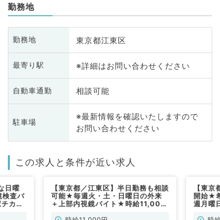
勤務地
東京都江東区
勤務地
※詳細はお問い合わせください
最寄り駅
相談可能
自動車通勤
※最新情報を確認いたしますので
駐車場
お問い合わせください
この求人と条件が近い求人
な日曜
【東京都／江東区】半日勤務も相談
【東京
鏡検査バ
可能★毎週火・土・日曜日の外来
開始★
駅チカシ
＋上部内視鏡バイト★時給11,000
週月曜
ニックで
円～◎駅チカショッピングモール内
◆駅か
のクリニックです（内科系／非常
集です
時給11,000円
時給