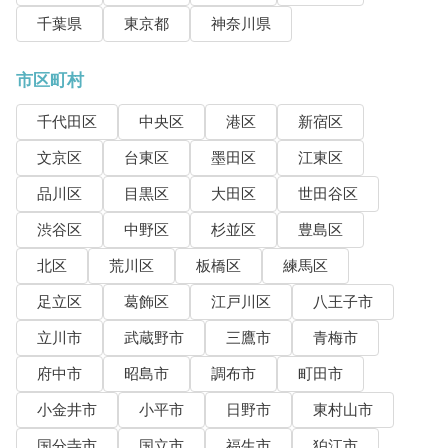
千葉県
東京都
神奈川県
市区町村
千代田区
中央区
港区
新宿区
文京区
台東区
墨田区
江東区
品川区
目黒区
大田区
世田谷区
渋谷区
中野区
杉並区
豊島区
北区
荒川区
板橋区
練馬区
足立区
葛飾区
江戸川区
八王子市
立川市
武蔵野市
三鷹市
青梅市
府中市
昭島市
調布市
町田市
小金井市
小平市
日野市
東村山市
国分寺市
国立市
福生市
狛江市