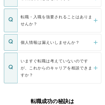
お電話にて次のステップのご案内をいたし
ます。通常、5営業日以内にはご連絡をせて
マイナビDOCTORで取り扱っている求人の
いただきますので、しばらくお待ちくださ
うち約3割は、Webサイトからご覧いただ
転職・入職を強要されることはありま
い。
けない「非公開求人」です。非公開求人は
せんか？
下記の理由によって、一般には公開してい
ません。
転職・入職を強要することは一切ありませ
ん。また、仮に応募先から内定をいただい
個人情報は漏えいしませんか？
■応募殺到を避けるため 人気のある医療機
たとしても、ご本人が納得しない限り、内
関を公にしてしまうと、応募が殺到する場
定を承諾する必要はありません。内定先へ
個人情報が漏えいすることはありませんの
合があります。 選考を効率よく行うため
の辞退の連絡はキャリアパートナーが行い
で、ご安心ください。当サイトからの登録
いますぐ転職は考えていないのです
に、医療機関が求める条件に合った人材の
ますので、ご安心ください。
などで収集したご登録者様の個人情報は、
が、これからのキャリアを相談できま
みを人材紹介会社に依頼するケースが増え
ご本人のキャリアアップおよび転職活動の
ています。
すか？
支援を目的に使用いたします。お預かりし
ているすべての個人データはご本人の許可
お気軽にご相談ください。先生専任のキャ
なく、医療機関側に開示したり、第三者に
リアパートナーが将来のご希望などをおう
提供することは一切ありません。また弊社
かがいして、現在の医療機関の状況や紹介
転職成功の秘訣は
は、個人情報の取り扱いについての厳密な
経験をまじえながら、適切なアドバイスを