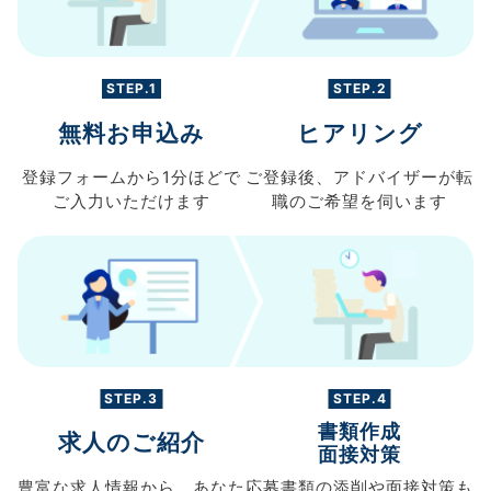
STEP.1
STEP.2
無料お申込み
ヒアリング
登録フォームから
1分ほどで
ご登録後、
アドバイザーが転
ご入力
いただけます
職の
ご希望を伺います
STEP.3
STEP.4
書類作成
求人のご紹介
面接対策
豊富な求人情報から、
あなた
応募書類の
添削や面接対策も