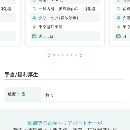
勤）
消化器内
一般内科、循環器内科、消化器内
皮
科、腎臓内科
呼
クリニック(保険診療)
介
泌
東京都江東区
東
火,土,日
月
<
>
手当/福利厚生
有り
通勤手当
医師専任のキャリアパートナー
が