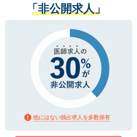
管理基準を満たした事業者のみに付与され
「非公開求人」
させていただきます。すぐにご転職をされ
る、プライバシーマークを取得済みです。
ない方には、長期的なサポートが可能です
ご登録いただいた個人情報は、SSL（デー
ので、まずはご登録ください。
タ暗号化）によって保護されていますの
で、機密保持に関してもご安心ください。
他にはない独占求人を多数保有