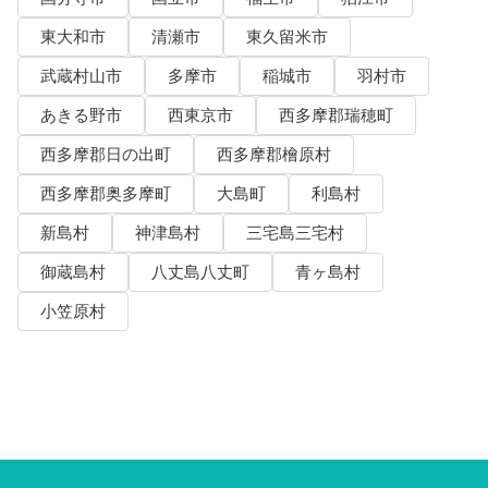
東大和市
清瀬市
東久留米市
武蔵村山市
多摩市
稲城市
羽村市
あきる野市
西東京市
西多摩郡瑞穂町
西多摩郡日の出町
西多摩郡檜原村
西多摩郡奥多摩町
大島町
利島村
新島村
神津島村
三宅島三宅村
御蔵島村
八丈島八丈町
青ヶ島村
小笠原村