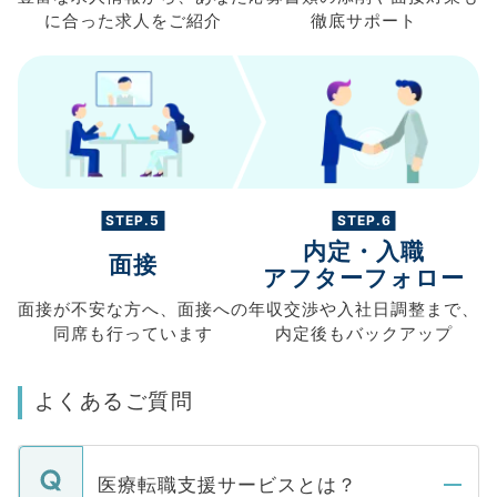
に合った求人を
ご紹介
徹底サポート
STEP.5
STEP.6
内定・入職
面接
アフターフォロー
面接が不安な方へ、
面接への
年収交渉や
入社日調整まで、
同席も
行っています
内定後もバックアップ
よくあるご質問
医療転職支援サービスとは？