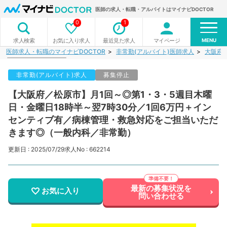
医師の求人・転職・アルバイトはマイナビDOCTOR
0
1
MENU
お気に入り求人
最近見た求人
マイページ
求人検索
医師求人・転職のマイナビDOCTOR
非常勤(アルバイト)医師求人
大阪府
非常勤(アルバイト)求人
募集停止
【大阪府／松原市】月1回～◎第1・3・5週目木曜
日・金曜日18時半～翌7時30分／1回6万円＋イン
センティブ有／病棟管理・救急対応をご担当いただ
きます◎（一般内科／非常勤）
更新日 : 2025/07/29
求人No : 662214
最新の募集状況を
お気に入り
問い合わせる