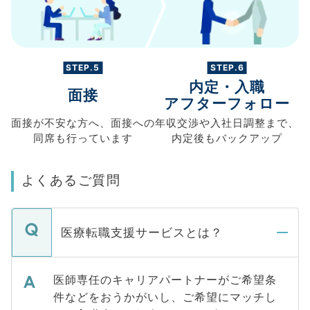
STEP.5
STEP.6
内定・入職
面接
アフターフォロー
面接が不安な方へ、
面接への
年収交渉や
入社日調整まで、
同席も
行っています
内定後もバックアップ
よくあるご質問
医療転職支援サービスとは？
医師専任のキャリアパートナーがご希望条
件などをおうかがいし、ご希望にマッチし