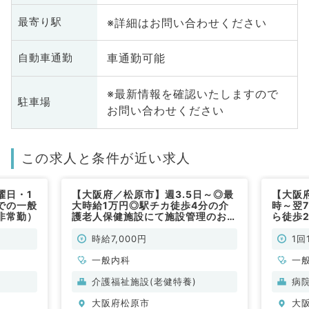
※詳細はお問い合わせください
最寄り駅
車通勤可能
自動車通勤
※最新情報を確認いたしますので
駐車場
お問い合わせください
この求人と条件が近い求人
曜日・1
【大阪府／松原市】週3.5日～◎最
【大阪
での一般
大時給1万円◎駅チカ徒歩4分の介
時～翌7
非常勤）
護老人保健施設にて施設管理のお仕
ら徒歩
事です！（一般内科／非常勤）
外来・
内科／
時給7,000円
1回
一般内科
一
介護福祉施設(老健特養)
病
大阪府松原市
大