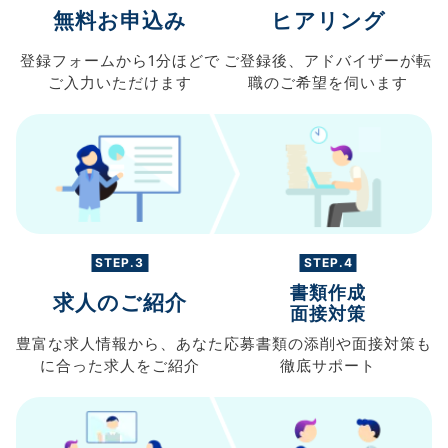
無料お申込み
ヒアリング
登録フォームから
1分ほどで
ご登録後、
アドバイザーが転
ご入力
いただけます
職の
ご希望を伺います
STEP.3
STEP.4
書類作成
求人のご紹介
面接対策
豊富な求人情報から、
あなた
応募書類の
添削や面接対策も
に合った求人を
ご紹介
徹底サポート