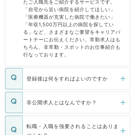
たご入職先をご紹介するサービスです。
「自宅から近い病院を紹介してほしい」
「医療機器が充実した病院で働きたい」
「年収1,500万円以上の病院を探してい
る」など、さまざまなご要望をキャリアパ
ートナーにお伝えください。常勤求人はも
ちろん、非常勤・スポットのお仕事紹介も
行なっております。
登録後は何をすればよいのですか
ご登録いただきましたら、弊社担当者がご
登録内容を確認し、その後メールもしくは
非公開求人とはなんですか？
お電話にて次のステップのご案内をいたし
ます。通常、5営業日以内にはご連絡をせて
マイナビDOCTORで取り扱っている求人の
いただきますので、しばらくお待ちくださ
うち約3割は、Webサイトからご覧いただ
転職・入職を強要されることはありま
い。
けない「非公開求人」です。非公開求人は