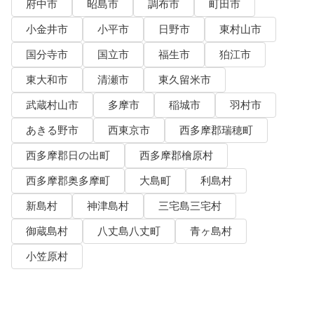
府中市
昭島市
調布市
町田市
小金井市
小平市
日野市
東村山市
国分寺市
国立市
福生市
狛江市
東大和市
清瀬市
東久留米市
武蔵村山市
多摩市
稲城市
羽村市
あきる野市
西東京市
西多摩郡瑞穂町
西多摩郡日の出町
西多摩郡檜原村
西多摩郡奥多摩町
大島町
利島村
新島村
神津島村
三宅島三宅村
御蔵島村
八丈島八丈町
青ヶ島村
小笠原村