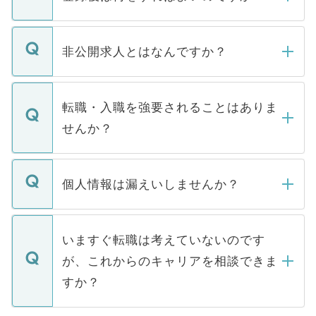
ご登録いただきましたら、弊社担当者がご
登録内容を確認し、その後メールもしくは
非公開求人とはなんですか？
お電話にて次のステップのご案内をいたし
ます。通常、5営業日以内にはご連絡をせて
マイナビDOCTORで取り扱っている求人の
いただきますので、しばらくお待ちくださ
うち約3割は、Webサイトからご覧いただ
転職・入職を強要されることはありま
い。
けない「非公開求人」です。非公開求人は
せんか？
下記の理由によって、一般には公開してい
ません。
転職・入職を強要することは一切ありませ
ん。また、仮に応募先から内定をいただい
個人情報は漏えいしませんか？
■応募殺到を避けるため 人気のある医療機
たとしても、ご本人が納得しない限り、内
関を公にしてしまうと、応募が殺到する場
定を承諾する必要はありません。内定先へ
個人情報が漏えいすることはありませんの
合があります。 選考を効率よく行うため
の辞退の連絡はキャリアパートナーが行い
で、ご安心ください。当サイトからの登録
いますぐ転職は考えていないのです
に、医療機関が求める条件に合った人材の
ますので、ご安心ください。
などで収集したご登録者様の個人情報は、
が、これからのキャリアを相談できま
みを人材紹介会社に依頼するケースが増え
ご本人のキャリアアップおよび転職活動の
ています。
すか？
支援を目的に使用いたします。お預かりし
ているすべての個人データはご本人の許可