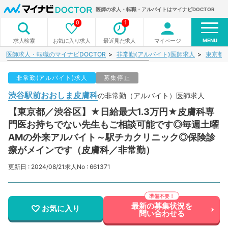
医師の求人・転職・アルバイトはマイナビDOCTOR
0
1
MENU
お気に入り求人
最近見た求人
マイページ
求人検索
医師求人・転職のマイナビDOCTOR
非常勤(アルバイト)医師求人
東京都
非常勤(アルバイト)求人
募集停止
渋谷駅前おおしま皮膚科
の非常勤（アルバイト）医師求人
【東京都／渋谷区】★日給最大1.3万円★皮膚科専
門医お持ちでない先生もご相談可能です◎毎週土曜
AMの外来アルバイト～駅チカクリニック◎保険診
療がメインです（皮膚科／非常勤）
更新日 : 2024/08/21
求人No : 661371
最新の募集状況を
お気に入り
問い合わせる