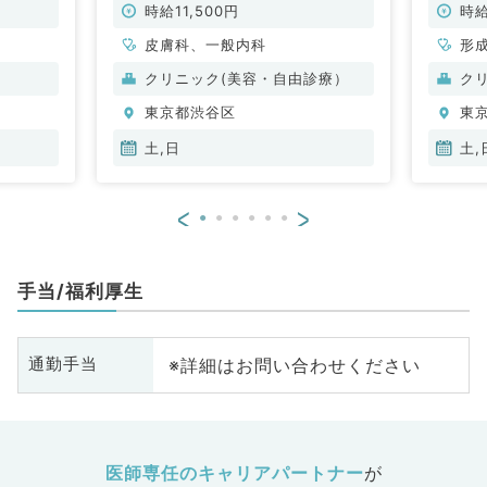
らすぐ
非常勤）
13,0
時給11,500円
時給
す（皮膚
美容皮
皮膚科、一般内科
形
容
クリニック(美容・自由診療）
ク
東京都渋谷区
東
土,日
土,
<
>
手当/福利厚生
※詳細はお問い合わせください
通勤手当
医師専任のキャリアパートナー
が