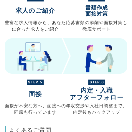
書類作成
求人のご紹介
面接対策
豊富な求人情報から、
あなた
応募書類の
添削や面接対策も
に合った求人を
ご紹介
徹底サポート
STEP.5
STEP.6
内定・入職
面接
アフターフォロー
面接が不安な方へ、
面接への
年収交渉や
入社日調整まで、
同席も
行っています
内定後もバックアップ
よくあるご質問