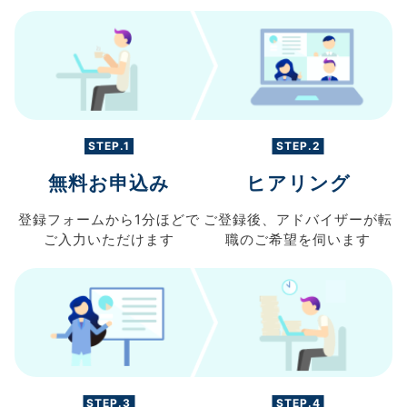
STEP.1
STEP.2
無料お申込み
ヒアリング
登録フォームから
1分ほどで
ご登録後、
アドバイザーが転
ご入力
いただけます
職の
ご希望を伺います
STEP.3
STEP.4