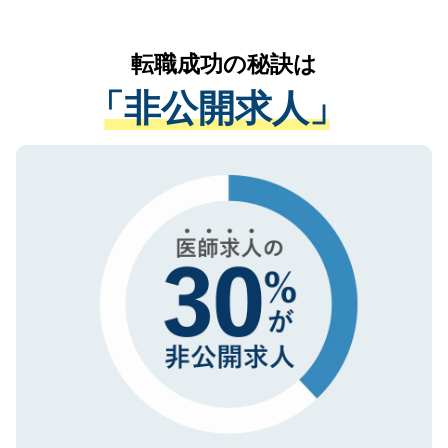
お気軽にご相談ください。先生専任のキャ
なく、医療機関側に開示したり、第三者に
リアパートナーが将来のご希望などをおう
提供することは一切ありません。また弊社
かがいして、現在の医療機関の状況や紹介
転職成功の秘訣は
は、個人情報の取り扱いについての厳密な
経験をまじえながら、適切なアドバイスを
管理基準を満たした事業者のみに付与され
「非公開求人」
させていただきます。すぐにご転職をされ
る、プライバシーマークを取得済みです。
ない方には、長期的なサポートが可能です
ご登録いただいた個人情報は、SSL（デー
ので、まずはご登録ください。
タ暗号化）によって保護されていますの
で、機密保持に関してもご安心ください。