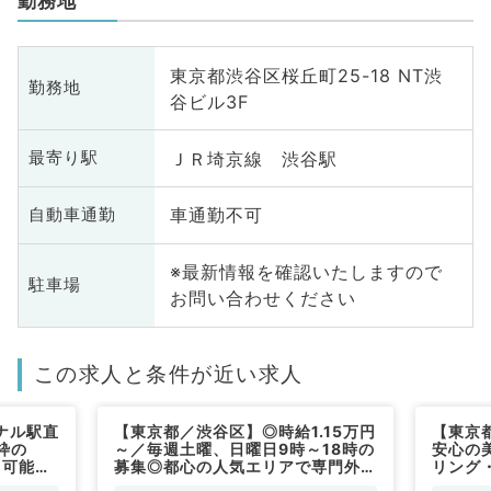
勤務地
東京都渋谷区桜丘町25-18 NT渋
勤務地
谷ビル3F
ＪＲ埼京線 渋谷駅
最寄り駅
車通勤不可
自動車通勤
※最新情報を確認いたしますので
駐車場
お問い合わせください
この求人と条件が近い求人
ナル駅直
【東京都／渋谷区】◎時給1.15万円
【東京
枠の
～／毎週土曜、日曜日9時～18時の
安心の
ら可能
募集◎都心の人気エリアで専門外来
リング
0万円の
のご勤務です（一般内科・皮膚科／
か日曜