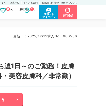
さまへ
拠点一覧
よくある質問
お電話でのお問い合わせについて
に入り求人
0
最近見た求人
1
スポット
無料登録
マイページ
更新日 : 2025/12/12
求人No : 660556
ち週1日～のご勤務！皮膚
科・美容皮膚科／非常勤）
らう