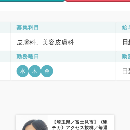
募集科目
給
皮膚科、美容皮膚科
日
勤務曜日
勤
日
水
木
金
【埼玉県／富士見市】《駅
チカ》アクセス抜群／毎週