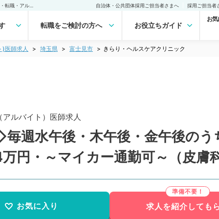
きらり・ヘルスケアクリニック(非常勤(アルバイト))の求人｜医師の求人・転職・アルバイトは【マイナビDOCTOR】
自治体・公共団体採用ご担当者さまへ
採用ご担当者
お気
す
転職をご検討の方へ
お役立ちガイド
ト)医師求人
埼玉県
富士見市
きらり・ヘルスケアクリニック
（アルバイト）医師求人
◇毎週水午後・木午後・金午後のう
4万円・～マイカー通勤可～（皮膚
お気に入り
求人を紹介しても