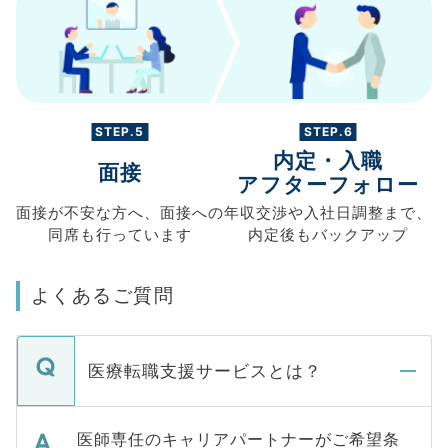
STEP.5
STEP.6
内定・入職
面接
アフターフォロー
面接が不安な方へ、
面接への
年収交渉や
入社日調整まで、
同席も
行っています
内定後もバックアップ
よくあるご質問
医療転職支援サービスとは？
医師専任のキャリアパートナーがご希望条