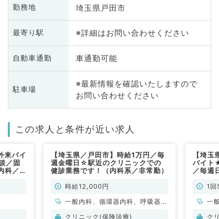
埼玉県戸田市
勤務地
※詳細はお問い合わせください
最寄り駅
車通勤可能
自動車通勤
※最新情報を確認いたしますので
駐車場
お問い合わせください
この求人と条件が近い求人
外来バイ
【埼玉県／戸田市】時給1万円／毎
【埼玉
談／固
週金曜日☆駅近のクリニックでの
バイト★
内科／
健診業務です！（内科系／非常勤）
／毎週
★（一
時給12,000円
1回
一般内科、循環器内科、呼吸器内
一
科、消化器内科、内分泌・代謝内
クリニック(保険診療)
ク