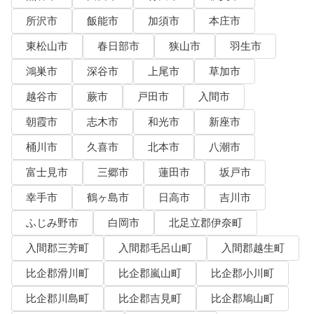
所沢市
飯能市
加須市
本庄市
東松山市
春日部市
狭山市
羽生市
鴻巣市
深谷市
上尾市
草加市
越谷市
蕨市
戸田市
入間市
朝霞市
志木市
和光市
新座市
桶川市
久喜市
北本市
八潮市
富士見市
三郷市
蓮田市
坂戸市
幸手市
鶴ヶ島市
日高市
吉川市
ふじみ野市
白岡市
北足立郡伊奈町
入間郡三芳町
入間郡毛呂山町
入間郡越生町
比企郡滑川町
比企郡嵐山町
比企郡小川町
比企郡川島町
比企郡吉見町
比企郡鳩山町