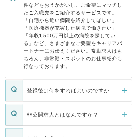
件などをおうかがいし、ご希望にマッチし
たご入職先をご紹介するサービスです。
「自宅から近い病院を紹介してほしい」
「医療機器が充実した病院で働きたい」
「年収1,500万円以上の病院を探してい
る」など、さまざまなご要望をキャリアパ
ートナーにお伝えください。常勤求人はも
ちろん、非常勤・スポットのお仕事紹介も
行なっております。
登録後は何をすればよいのですか
ご登録いただきましたら、弊社担当者がご
登録内容を確認し、その後メールもしくは
非公開求人とはなんですか？
お電話にて次のステップのご案内をいたし
ます。通常、5営業日以内にはご連絡をせて
マイナビDOCTORで取り扱っている求人の
いただきますので、しばらくお待ちくださ