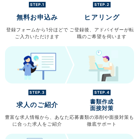
STEP.1
STEP.2
無料お申込み
ヒアリング
登録フォームから
1分ほどで
ご登録後、
アドバイザーが転
ご入力
いただけます
職の
ご希望を伺います
STEP.3
STEP.4
書類作成
求人のご紹介
面接対策
豊富な求人情報から、
あなた
応募書類の
添削や面接対策も
に合った求人を
ご紹介
徹底サポート