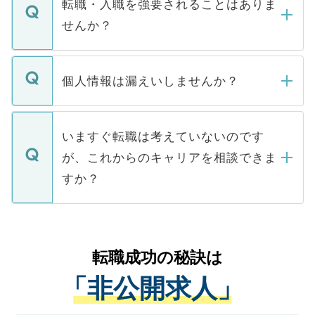
うち約3割は、Webサイトからご覧いただ
転職・入職を強要されることはありま
い。
けない「非公開求人」です。非公開求人は
せんか？
下記の理由によって、一般には公開してい
ません。
転職・入職を強要することは一切ありませ
ん。また、仮に応募先から内定をいただい
個人情報は漏えいしませんか？
■応募殺到を避けるため 人気のある医療機
たとしても、ご本人が納得しない限り、内
関を公にしてしまうと、応募が殺到する場
定を承諾する必要はありません。内定先へ
個人情報が漏えいすることはありませんの
合があります。 選考を効率よく行うため
の辞退の連絡はキャリアパートナーが行い
で、ご安心ください。当サイトからの登録
いますぐ転職は考えていないのです
に、医療機関が求める条件に合った人材の
ますので、ご安心ください。
などで収集したご登録者様の個人情報は、
が、これからのキャリアを相談できま
みを人材紹介会社に依頼するケースが増え
ご本人のキャリアアップおよび転職活動の
ています。
すか？
支援を目的に使用いたします。お預かりし
ているすべての個人データはご本人の許可
お気軽にご相談ください。先生専任のキャ
なく、医療機関側に開示したり、第三者に
リアパートナーが将来のご希望などをおう
提供することは一切ありません。また弊社
かがいして、現在の医療機関の状況や紹介
転職成功の秘訣は
は、個人情報の取り扱いについての厳密な
経験をまじえながら、適切なアドバイスを
管理基準を満たした事業者のみに付与され
「非公開求人」
させていただきます。すぐにご転職をされ
る、プライバシーマークを取得済みです。
ない方には、長期的なサポートが可能です
ご登録いただいた個人情報は、SSL（デー