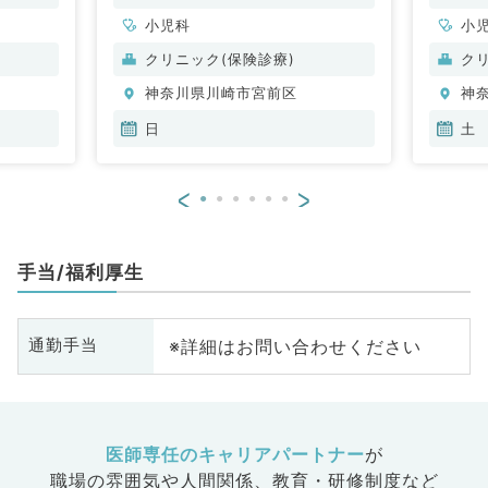
小児科
小
クリニック(保険診療)
ク
神奈川県川崎市宮前区
神
日
土
<
>
手当/福利厚生
※詳細はお問い合わせください
通勤手当
医師専任のキャリアパートナー
が
職場の雰囲気や人間関係、
教育・研修制度など