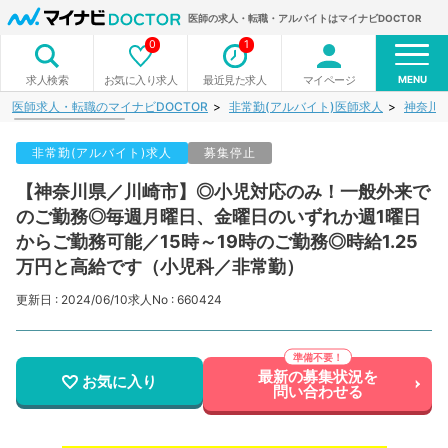
医師の求人・転職・アルバイトはマイナビDOCTOR
0
1
MENU
お気に入り求人
最近見た求人
マイページ
求人検索
医師求人・転職のマイナビDOCTOR
非常勤(アルバイト)医師求人
神奈川
非常勤(アルバイト)求人
募集停止
【神奈川県／川崎市】◎小児対応のみ！一般外来で
のご勤務◎毎週月曜日、金曜日のいずれか週1曜日
からご勤務可能／15時～19時のご勤務◎時給1.25
万円と高給です（小児科／非常勤）
更新日 : 2024/06/10
求人No : 660424
最新の募集状況を
お気に入り
問い合わせる