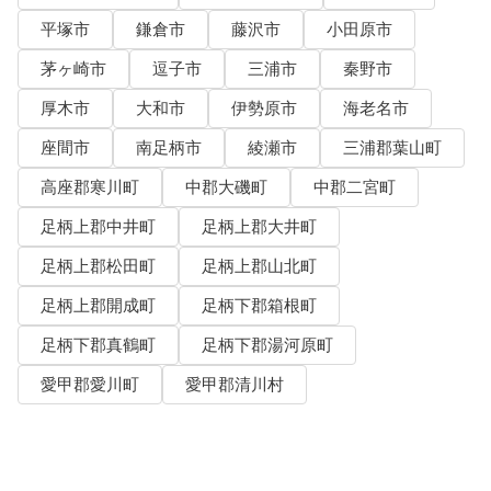
平塚市
鎌倉市
藤沢市
小田原市
茅ヶ崎市
逗子市
三浦市
秦野市
厚木市
大和市
伊勢原市
海老名市
座間市
南足柄市
綾瀬市
三浦郡葉山町
高座郡寒川町
中郡大磯町
中郡二宮町
足柄上郡中井町
足柄上郡大井町
足柄上郡松田町
足柄上郡山北町
足柄上郡開成町
足柄下郡箱根町
足柄下郡真鶴町
足柄下郡湯河原町
愛甲郡愛川町
愛甲郡清川村