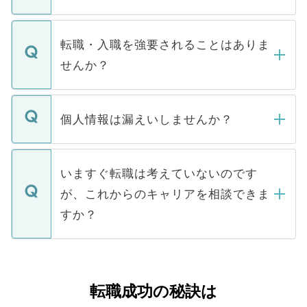
お電話にて次のステップのご案内をいたし
ます。通常、5営業日以内にはご連絡をせて
マイナビDOCTORで取り扱っている求人の
いただきますので、しばらくお待ちくださ
うち約3割は、Webサイトからご覧いただ
転職・入職を強要されることはありま
い。
けない「非公開求人」です。非公開求人は
せんか？
下記の理由によって、一般には公開してい
ません。
転職・入職を強要することは一切ありませ
ん。また、仮に応募先から内定をいただい
個人情報は漏えいしませんか？
■応募殺到を避けるため 人気のある医療機
たとしても、ご本人が納得しない限り、内
関を公にしてしまうと、応募が殺到する場
定を承諾する必要はありません。内定先へ
個人情報が漏えいすることはありませんの
合があります。 選考を効率よく行うため
の辞退の連絡はキャリアパートナーが行い
で、ご安心ください。当サイトからの登録
いますぐ転職は考えていないのです
に、医療機関が求める条件に合った人材の
ますので、ご安心ください。
などで収集したご登録者様の個人情報は、
が、これからのキャリアを相談できま
みを人材紹介会社に依頼するケースが増え
ご本人のキャリアアップおよび転職活動の
ています。
すか？
支援を目的に使用いたします。お預かりし
ているすべての個人データはご本人の許可
お気軽にご相談ください。先生専任のキャ
なく、医療機関側に開示したり、第三者に
リアパートナーが将来のご希望などをおう
提供することは一切ありません。また弊社
かがいして、現在の医療機関の状況や紹介
転職成功の秘訣は
は、個人情報の取り扱いについての厳密な
経験をまじえながら、適切なアドバイスを