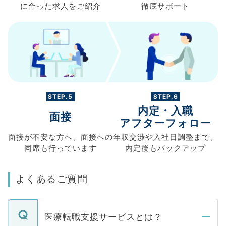
に合った求人を
ご紹介
徹底サポート
STEP.5
STEP.6
内定・入職
面接
アフターフォロー
面接が不安な方へ、
面接への
年収交渉や
入社日調整まで、
同席も
行っています
内定後もバックアップ
よくあるご質問
医療転職支援サービスとは？