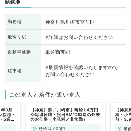
勤務地
神奈川県川崎市宮前区
勤務地
※詳細はお問い合わせください
最寄り駅
車通勤可能
自動車通勤
※最新情報を確認いたしますので
駐車場
お問い合わせください
この求人と条件が近い求人
1年3月
【神奈川県／川崎市】時給1.4万円
【神奈
ン接種・
◎毎週日曜・祝日AM12時迄の外来
種・小
・5週土
のお仕事（小児科／非常勤）
前・3
3万円と
）
時給14,000円
単価