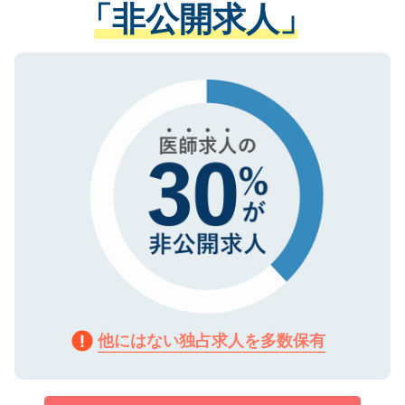
管理基準を満たした事業者のみに付与され
「非公開求人」
させていただきます。すぐにご転職をされ
る、プライバシーマークを取得済みです。
ない方には、長期的なサポートが可能です
ご登録いただいた個人情報は、SSL（デー
ので、まずはご登録ください。
タ暗号化）によって保護されていますの
で、機密保持に関してもご安心ください。
他にはない独占求人を多数保有