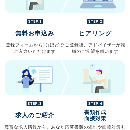
STEP.1
STEP.2
無料お申込み
ヒアリング
登録フォームから
1分ほどで
ご登録後、
アドバイザーが転
ご入力
いただけます
職の
ご希望を伺います
STEP.3
STEP.4
書類作成
求人のご紹介
面接対策
豊富な求人情報から、
あなた
応募書類の
添削や面接対策も