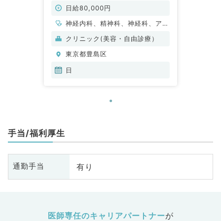
常勤）
日給80,000円
神経内科、精神科、神経科、アレ
ルギー科、リウマチ科、小児科、
クリニック(美容・自由診療）
整形外科、形成外科、美容外科、
東京都豊島区
脳神経外科、呼吸器外科、心臓血
管外科、小児外科、皮膚科、泌尿
日
器科、産婦人科、産科、婦人科、
眼科、耳鼻咽喉科、気管食道科、
放射線科、リハビリテーション
科、麻酔科、ペインクリニック、
人工透析科、緩和ケア科、一般内
手当/福利厚生
科、循環器内科、呼吸器内科、消
化器内科、内分泌・代謝内科、腎
臓内科、老年内科、血液内科、外
有り
通勤手当
科系全般、一般外科、消化器外
科、乳腺外科、総合診療科、美容
皮膚科、健診・人間ドック、救急
科・ＩＣＵ、病理科、基礎医学
医師専任のキャリアパートナー
が
系、膠原病科、スポーツ整形外