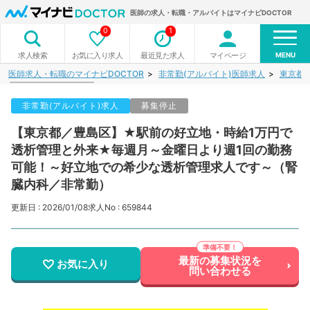
医師の求人・転職・アルバイトはマイナビDOCTOR
0
1
MENU
お気に入り求人
最近見た求人
マイページ
求人検索
医師求人・転職のマイナビDOCTOR
非常勤(アルバイト)医師求人
東京都
非常勤(アルバイト)求人
募集停止
【東京都／豊島区】★駅前の好立地・時給1万円で
透析管理と外来★毎週月～金曜日より週1回の勤務
可能！～好立地での希少な透析管理求人です～（腎
臓内科／非常勤）
更新日 : 2026/01/08
求人No : 659844
最新の募集状況を
お気に入り
問い合わせる