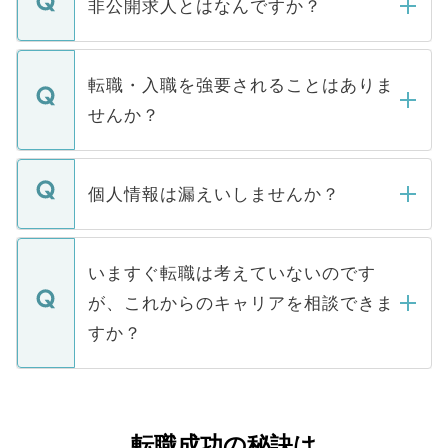
登録内容を確認し、その後メールもしくは
非公開求人とはなんですか？
お電話にて次のステップのご案内をいたし
ます。通常、5営業日以内にはご連絡をせて
マイナビDOCTORで取り扱っている求人の
いただきますので、しばらくお待ちくださ
うち約3割は、Webサイトからご覧いただ
転職・入職を強要されることはありま
い。
けない「非公開求人」です。非公開求人は
せんか？
下記の理由によって、一般には公開してい
ません。
転職・入職を強要することは一切ありませ
ん。また、仮に応募先から内定をいただい
個人情報は漏えいしませんか？
■応募殺到を避けるため 人気のある医療機
たとしても、ご本人が納得しない限り、内
関を公にしてしまうと、応募が殺到する場
定を承諾する必要はありません。内定先へ
個人情報が漏えいすることはありませんの
合があります。 選考を効率よく行うため
の辞退の連絡はキャリアパートナーが行い
で、ご安心ください。当サイトからの登録
いますぐ転職は考えていないのです
に、医療機関が求める条件に合った人材の
ますので、ご安心ください。
などで収集したご登録者様の個人情報は、
が、これからのキャリアを相談できま
みを人材紹介会社に依頼するケースが増え
ご本人のキャリアアップおよび転職活動の
ています。
すか？
支援を目的に使用いたします。お預かりし
ているすべての個人データはご本人の許可
お気軽にご相談ください。先生専任のキャ
なく、医療機関側に開示したり、第三者に
リアパートナーが将来のご希望などをおう
提供することは一切ありません。また弊社
かがいして、現在の医療機関の状況や紹介
転職成功の秘訣は
は、個人情報の取り扱いについての厳密な