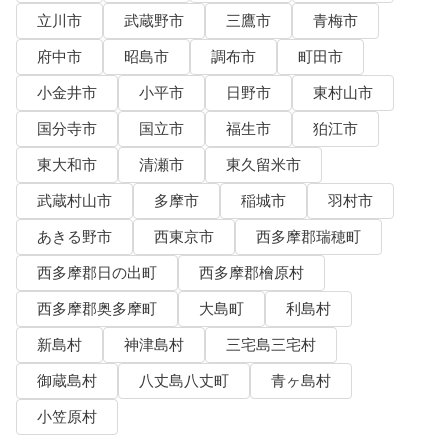
立川市
武蔵野市
三鷹市
青梅市
府中市
昭島市
調布市
町田市
小金井市
小平市
日野市
東村山市
国分寺市
国立市
福生市
狛江市
東大和市
清瀬市
東久留米市
武蔵村山市
多摩市
稲城市
羽村市
あきる野市
西東京市
西多摩郡瑞穂町
西多摩郡日の出町
西多摩郡檜原村
西多摩郡奥多摩町
大島町
利島村
新島村
神津島村
三宅島三宅村
御蔵島村
八丈島八丈町
青ヶ島村
小笠原村