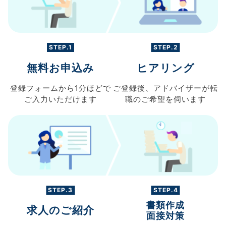
STEP.1
STEP.2
無料お申込み
ヒアリング
登録フォームから
1分ほどで
ご登録後、
アドバイザーが転
ご入力
いただけます
職の
ご希望を伺います
STEP.3
STEP.4
書類作成
求人のご紹介
面接対策