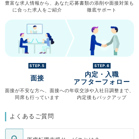
豊富な求人情報から、
あなた
応募書類の
添削や面接対策も
に合った求人を
ご紹介
徹底サポート
STEP.5
STEP.6
内定・入職
面接
アフターフォロー
面接が不安な方へ、
面接への
年収交渉や
入社日調整まで、
同席も
行っています
内定後もバックアップ
よくあるご質問