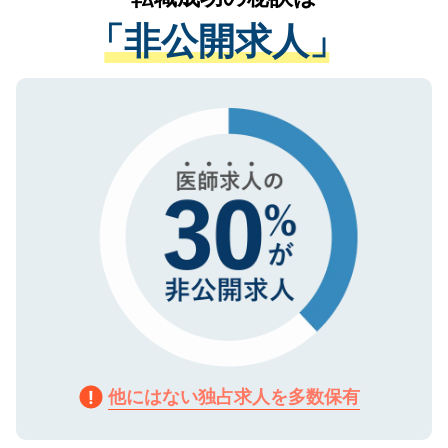
経験をまじえながら、適切なアドバイスを
管理基準を満たした事業者のみに付与され
「非公開求人」
させていただきます。すぐにご転職をされ
る、プライバシーマークを取得済みです。
ない方には、長期的なサポートが可能です
ご登録いただいた個人情報は、SSL（デー
ので、まずはご登録ください。
タ暗号化）によって保護されていますの
で、機密保持に関してもご安心ください。
他にはない独占求人を多数保有