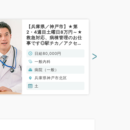
【兵庫県／神戸市】★第
2・4週目土曜日8万円～★
救急対応、病棟管理のお仕
事です◎駅チカ／アクセス
便利◎（一般内科／非常
>
日給80,000円
勤）
一般内科
病院（一般）
兵庫県神戸市北区
土