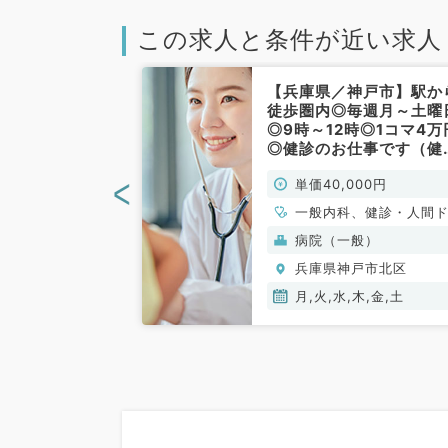
この求人と条件が近い求人
神戸市】毎週月
【兵庫県／神戸市】駅か
外来・往診！日
徒歩圏内◎毎週月～土曜
高給アルバイト
◎9時～12時◎1コマ4万
内科／非常勤）
◎健診のお仕事です（健
人間ドック／非常勤）
<
00円
単価40,000円
、循環器内科、呼
一般内科、健診・人間
、消化器内科、内
ク
神）
病院（一般）
謝内科
戸市北区
兵庫県神戸市北区
月,火,水,木,金,土