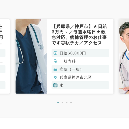
ら
【兵庫県／神戸市】★日給
日
6万円～／毎週水曜日★救
円
急対応、病棟管理のお仕事
診
です◎駅チカ／アクセス便
利◎（一般内科／非常勤）
日給60,000円
ドッ
一般内科
病院（一般）
兵庫県神戸市北区
水