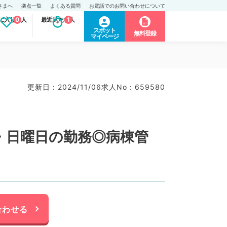
さまへ
拠点一覧
よくある質問
お電話でのお問い合わせについて
に入り求人
0
最近見た求人
1
スポット
無料登録
マイページ
更新日 : 2024/11/06
求人No : 659580
土・日曜日の勤務◎病棟管
合わせる