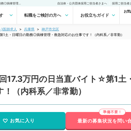
【兵庫県／神戸市北区】1回17.3万円の日当直バイト☆第1土・日曜日の勤務◎病棟管理・救急対応のお仕事です！（内科系／非常勤）非常勤(アルバイト)の求人｜医師の求人・転職・アルバイトは【マイナビDOCTOR】
自治体・公共団体採用ご担当者さまへ
採用ご担当者
お気
す
転職をご検討の方へ
お役立ちガイド
ト)医師求人
兵庫県
神戸市北区
ト☆第1土・日曜日の勤務◎病棟管理・救急対応のお仕事です！（内科系／非常勤）
回17.3万円の日当直バイト☆第1
す！（内科系／非常勤）
お気に入り
最新の募集状況を問い