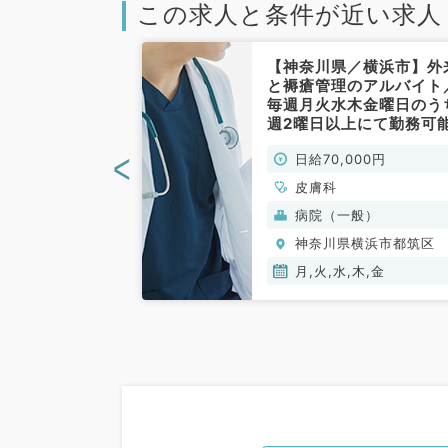
この求人と条件が近い求人
／横浜市】コマ
【神奈川県／横浜市】外
来＋病棟管理の
と褥瘡管理のアルバイト
険診療のみ◎土
毎週月火水木金曜日のう
イカー通勤可能
週2曜日以上にて勤務可
／非常勤）
★日給7万円・シンプル
<
00円
日給70,000円
病院で皮膚科医として勤
したい方におススメです
皮膚科
（皮膚科／非常勤）
般）
病院（一般）
横浜市都筑区
神奈川県横浜市都筑区
月,火,水,木,金