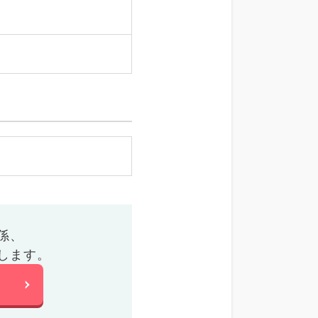
係、
します。