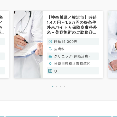
来
【神奈川県／横浜市】時給
／
1.4万円～1.5万円の好条件
ち
外来バイト★保険皮膚科外
能
来＋美容施術のご勤務◎毎
に
週水曜日の募集（皮膚科／
時給14,000円
務
非常勤）
！
皮膚科
クリニック(保険診療)
神奈川県横浜市都筑区
水