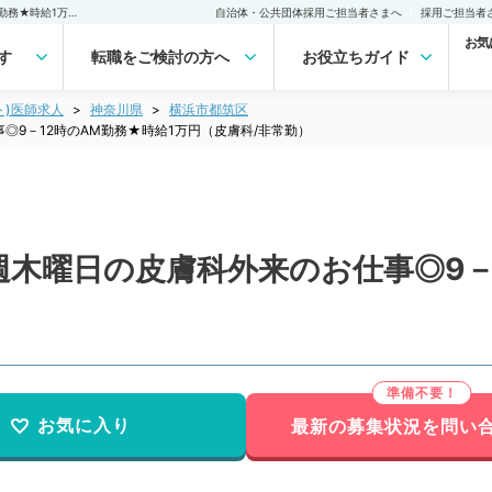
【神奈川県／横浜市】毎週木曜日の皮膚科外来のお仕事◎9－12時のAM勤務★時給1万円（皮膚科/非常勤）非常勤(アルバイト)の求人｜医師の求人・転職・アルバイトは【マイナビDOCTOR】
自治体・公共団体採用ご担当者さまへ
採用ご担当者
お気
す
転職をご検討の方へ
お役立ちガイド
ト)医師求人
神奈川県
横浜市都筑区
9－12時のAM勤務★時給1万円（皮膚科/非常勤）
木曜日の皮膚科外来のお仕事◎9－
お気に入り
最新の募集状況を問い