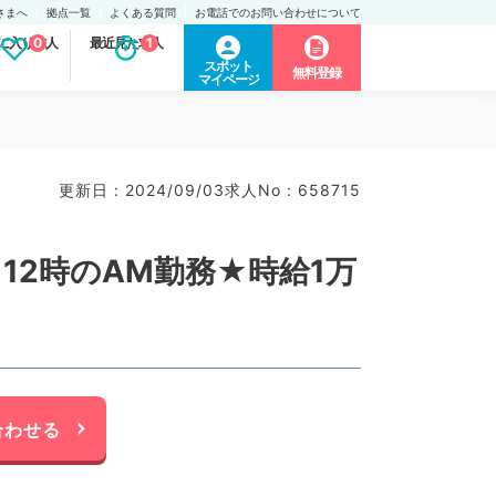
さまへ
拠点一覧
よくある質問
お電話でのお問い合わせについて
に入り求人
0
最近見た求人
1
スポット
無料登録
マイページ
更新日 : 2024/09/03
求人No : 658715
12時のAM勤務★時給1万
合わせる