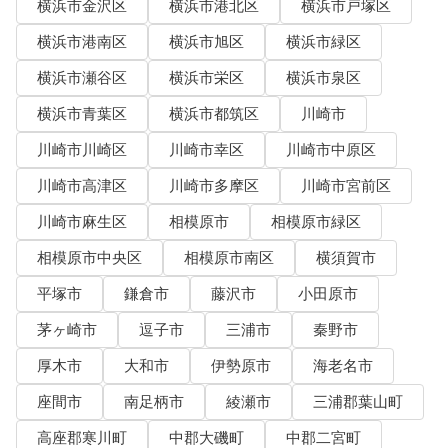
横浜市金沢区
横浜市港北区
横浜市戸塚区
横浜市港南区
横浜市旭区
横浜市緑区
横浜市瀬谷区
横浜市栄区
横浜市泉区
横浜市青葉区
横浜市都筑区
川崎市
川崎市川崎区
川崎市幸区
川崎市中原区
川崎市高津区
川崎市多摩区
川崎市宮前区
川崎市麻生区
相模原市
相模原市緑区
相模原市中央区
相模原市南区
横須賀市
平塚市
鎌倉市
藤沢市
小田原市
茅ヶ崎市
逗子市
三浦市
秦野市
厚木市
大和市
伊勢原市
海老名市
座間市
南足柄市
綾瀬市
三浦郡葉山町
高座郡寒川町
中郡大磯町
中郡二宮町