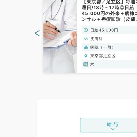
足立区】★日給
【東京都／足立区】毎週
週月・火・水・
曜日/13時～17時◎日給
の午前いずれか
45,000円の外来＋病棟
能◎9時00分
ンサル＋褥瘡回診（皮膚
通勤可能なクリ
／非常勤）
<
00円
日給45,000円
外来バイトです
非常勤）
皮膚科
(保険診療)
病院（一般）
立区
東京都足立区
木,金
木
給与