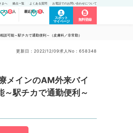
さまへ
拠点一覧
よくある質問
お電話でのお問い合わせについて
に入り求人
0
最近見た求人
1
スポット
無料登録
マイページ
ご相談可能～駅チカで通勤便利～（皮膚科／非常勤）
更新日 : 2022/12/09
求人No : 658348
診療メインのAM外来バイ
能～駅チカで通勤便利～