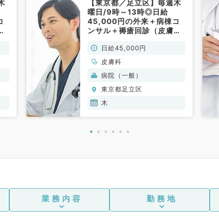
木
【東京都／足立区】毎週木
曜日/9時～13時◎日給
コ
45,000円の外来＋病棟コ
科
ンサル＋褥瘡回診（皮膚科
／非常勤）
日給45,000円
皮膚科
病院（一般）
東京都足立区
木
業務内容
勤務地