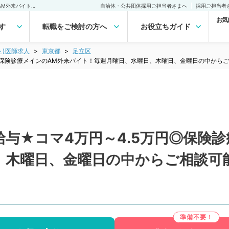
【東京都／足立区】★高給与★コマ4万円～4.5万円◎保険診療メインのAM外来バイト！毎週月曜日、水曜日、木曜日、金曜日の中からご相談可能～駅チカで通勤便利～（皮膚科／非常勤）非常勤(アルバイト)の求人｜医師の求人・転職・アルバイトは【マイナビDOCTOR】
自治体・公共団体採用ご担当者さまへ
採用ご担当者
お気
す
転職をご検討の方へ
お役立ちガイド
ト)医師求人
東京都
足立区
◎保険診療メインのAM外来バイト！毎週月曜日、水曜日、木曜日、金曜日の中から
与★コマ4万円～4.5万円◎保険
、木曜日、金曜日の中からご相談可