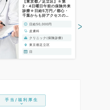
【東京都／足立区】☆第
2・4日曜日午前の保険外来
診療☆日給5万円／都心・
千葉からも好アクセスの駅
チカクリニックです！（皮
>
日給50,000円
膚科／非常勤）
皮膚科
クリニック(保険診療)
東京都足立区
日
手当/福利厚生