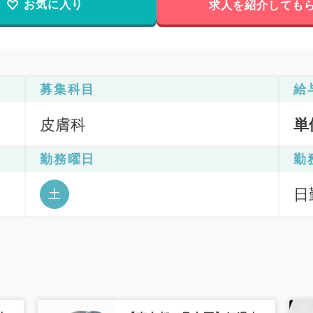
お気に入り
求人を紹介しても
募集科目
給
皮膚科
単
勤務曜日
勤
日
土