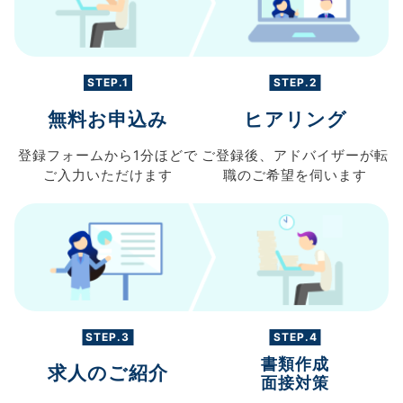
STEP.1
STEP.2
無料お申込み
ヒアリング
登録フォームから
1分ほどで
ご登録後、
アドバイザーが転
ご入力
いただけます
職の
ご希望を伺います
STEP.3
STEP.4
書類作成
求人のご紹介
面接対策