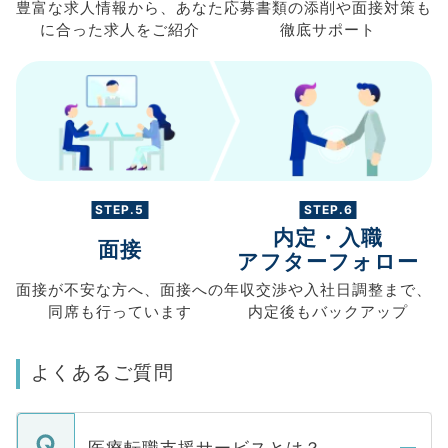
豊富な求人情報から、
あなた
応募書類の
添削や面接対策も
に合った求人を
ご紹介
徹底サポート
STEP.5
STEP.6
内定・入職
面接
アフターフォロー
面接が不安な方へ、
面接への
年収交渉や
入社日調整まで、
同席も
行っています
内定後もバックアップ
よくあるご質問