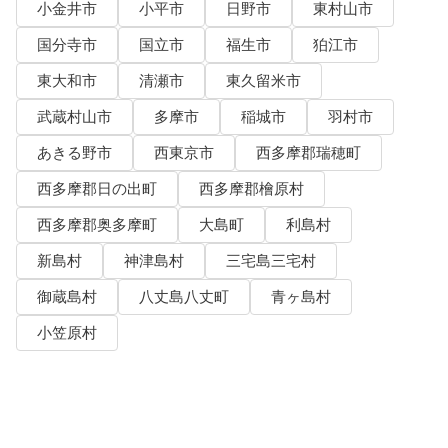
小金井市
小平市
日野市
東村山市
国分寺市
国立市
福生市
狛江市
東大和市
清瀬市
東久留米市
武蔵村山市
多摩市
稲城市
羽村市
あきる野市
西東京市
西多摩郡瑞穂町
西多摩郡日の出町
西多摩郡檜原村
西多摩郡奥多摩町
大島町
利島村
新島村
神津島村
三宅島三宅村
御蔵島村
八丈島八丈町
青ヶ島村
小笠原村