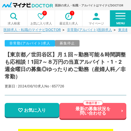
医師の求人・転職・アルバイトはマイナビDOCTOR
0
1
MENU
お気に入り求人
最近見た求人
マイページ
求人検索
医師求人・転職のマイナビDOCTOR
非常勤(アルバイト)医師求人
東京都
非常勤(アルバイト)求人
募集停止
【東京都／世田谷区】月１回～勤務可能＆時間調整
も応相談！1回7～８万円の当直アルバイト・1・2
週金曜日の募集◎ゆったりめご勤務（産婦人科／非
常勤）
更新日 : 2024/06/10
求人No : 657726
最新の募集状況を
お気に入り
問い合わせる