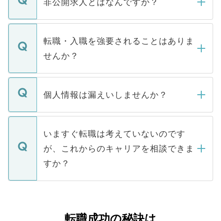
非公開求人とはなんですか？
お電話にて次のステップのご案内をいたし
ます。通常、5営業日以内にはご連絡をせて
マイナビDOCTORで取り扱っている求人の
いただきますので、しばらくお待ちくださ
うち約3割は、Webサイトからご覧いただ
転職・入職を強要されることはありま
い。
けない「非公開求人」です。非公開求人は
せんか？
下記の理由によって、一般には公開してい
ません。
転職・入職を強要することは一切ありませ
ん。また、仮に応募先から内定をいただい
個人情報は漏えいしませんか？
■応募殺到を避けるため 人気のある医療機
たとしても、ご本人が納得しない限り、内
関を公にしてしまうと、応募が殺到する場
定を承諾する必要はありません。内定先へ
個人情報が漏えいすることはありませんの
合があります。 選考を効率よく行うため
の辞退の連絡はキャリアパートナーが行い
で、ご安心ください。当サイトからの登録
いますぐ転職は考えていないのです
に、医療機関が求める条件に合った人材の
ますので、ご安心ください。
などで収集したご登録者様の個人情報は、
が、これからのキャリアを相談できま
みを人材紹介会社に依頼するケースが増え
ご本人のキャリアアップおよび転職活動の
ています。
すか？
支援を目的に使用いたします。お預かりし
ているすべての個人データはご本人の許可
お気軽にご相談ください。先生専任のキャ
なく、医療機関側に開示したり、第三者に
リアパートナーが将来のご希望などをおう
提供することは一切ありません。また弊社
かがいして、現在の医療機関の状況や紹介
転職成功の秘訣は
は、個人情報の取り扱いについての厳密な