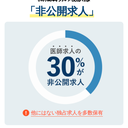
経験をまじえながら、適切なアドバイスを
管理基準を満たした事業者のみに付与され
「非公開求人」
させていただきます。すぐにご転職をされ
る、プライバシーマークを取得済みです。
ない方には、長期的なサポートが可能です
ご登録いただいた個人情報は、SSL（デー
ので、まずはご登録ください。
タ暗号化）によって保護されていますの
で、機密保持に関してもご安心ください。
他にはない独占求人を多数保有