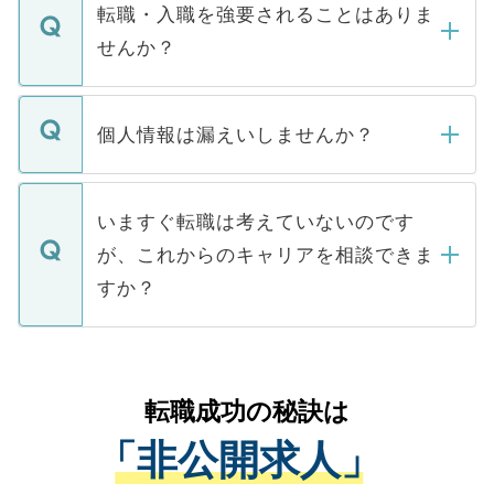
いただきますので、しばらくお待ちくださ
うち約3割は、Webサイトからご覧いただ
転職・入職を強要されることはありま
い。
けない「非公開求人」です。非公開求人は
せんか？
下記の理由によって、一般には公開してい
ません。
転職・入職を強要することは一切ありませ
ん。また、仮に応募先から内定をいただい
個人情報は漏えいしませんか？
■応募殺到を避けるため 人気のある医療機
たとしても、ご本人が納得しない限り、内
関を公にしてしまうと、応募が殺到する場
定を承諾する必要はありません。内定先へ
個人情報が漏えいすることはありませんの
合があります。 選考を効率よく行うため
の辞退の連絡はキャリアパートナーが行い
で、ご安心ください。当サイトからの登録
いますぐ転職は考えていないのです
に、医療機関が求める条件に合った人材の
ますので、ご安心ください。
などで収集したご登録者様の個人情報は、
が、これからのキャリアを相談できま
みを人材紹介会社に依頼するケースが増え
ご本人のキャリアアップおよび転職活動の
ています。
すか？
支援を目的に使用いたします。お預かりし
ているすべての個人データはご本人の許可
お気軽にご相談ください。先生専任のキャ
なく、医療機関側に開示したり、第三者に
リアパートナーが将来のご希望などをおう
提供することは一切ありません。また弊社
かがいして、現在の医療機関の状況や紹介
転職成功の秘訣は
は、個人情報の取り扱いについての厳密な
経験をまじえながら、適切なアドバイスを
管理基準を満たした事業者のみに付与され
「非公開求人」
させていただきます。すぐにご転職をされ
る、プライバシーマークを取得済みです。
ない方には、長期的なサポートが可能です
ご登録いただいた個人情報は、SSL（デー