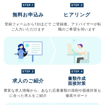
STEP.1
STEP.2
無料お申込み
ヒアリング
登録フォームから
1分ほどで
ご登録後、
アドバイザーが転
ご入力
いただけます
職の
ご希望を伺います
STEP.3
STEP.4
書類作成
求人のご紹介
面接対策
豊富な求人情報から、
あなた
応募書類の
添削や面接対策も
に合った求人を
ご紹介
徹底サポート