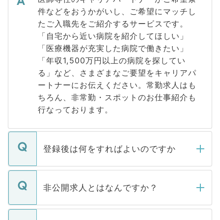
件などをおうかがいし、ご希望にマッチし
たご入職先をご紹介するサービスです。
「自宅から近い病院を紹介してほしい」
「医療機器が充実した病院で働きたい」
「年収1,500万円以上の病院を探してい
る」など、さまざまなご要望をキャリアパ
ートナーにお伝えください。常勤求人はも
ちろん、非常勤・スポットのお仕事紹介も
行なっております。
登録後は何をすればよいのですか
ご登録いただきましたら、弊社担当者がご
登録内容を確認し、その後メールもしくは
非公開求人とはなんですか？
お電話にて次のステップのご案内をいたし
ます。通常、5営業日以内にはご連絡をせて
マイナビDOCTORで取り扱っている求人の