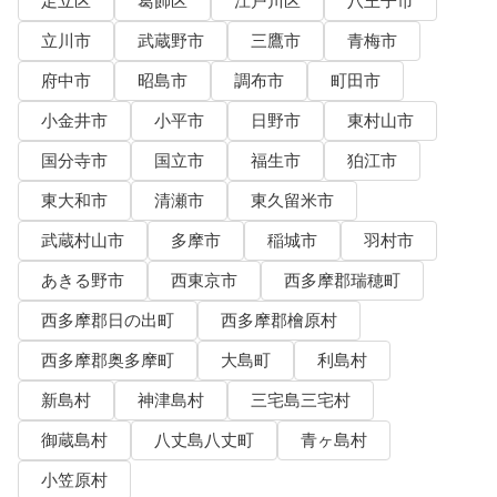
足立区
葛飾区
江戸川区
八王子市
立川市
武蔵野市
三鷹市
青梅市
府中市
昭島市
調布市
町田市
小金井市
小平市
日野市
東村山市
国分寺市
国立市
福生市
狛江市
東大和市
清瀬市
東久留米市
武蔵村山市
多摩市
稲城市
羽村市
あきる野市
西東京市
西多摩郡瑞穂町
西多摩郡日の出町
西多摩郡檜原村
西多摩郡奥多摩町
大島町
利島村
新島村
神津島村
三宅島三宅村
御蔵島村
八丈島八丈町
青ヶ島村
小笠原村