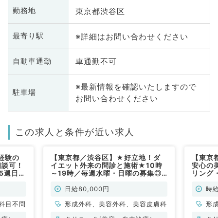
東京都渋谷区
勤務地
※詳細はお問い合わせください
最寄り駅
車通勤不可
自動車通勤
※最新情報を確認いたしますので
駐車場
お問い合わせください
この求人と条件が近い求人
経験の
【東京都／渋谷区】★好立地！ダ
【東京
相談可！
イエット外来の問診と施術★10時
安心の
5週日曜
～19時／毎週水曜・日曜の募集◎
リング
ス抜群の
祝日はお休みです（科目不問／非常
か日曜
／非常
勤）
13,0
日給80,000円
時給
美容皮
科目不問
形成外科、美容外科、美容皮膚科
形
容