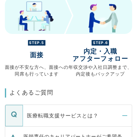
STEP.5
STEP.6
内定・入職
面接
アフターフォロー
面接が不安な方へ、
面接への
年収交渉や
入社日調整まで、
同席も
行っています
内定後もバックアップ
よくあるご質問
医療転職支援サービスとは？
医師専任のキャリアパートナーがご希望条