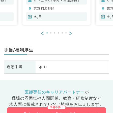
診療）
クリニック(美容・自由診療）
ク
東京都渋谷区
東
水,日
土,
<
>
手当/福利厚生
有り
通勤手当
医師専任のキャリアパートナー
が
職場の雰囲気や人間関係、
教育・研修制度など
求人票に掲載されていない情報をお伝えします。