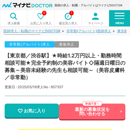
医師の求人・転職・アルバイトはマイナビDOCTOR
0
1
MENU
お気に入り求人
最近見た求人
マイページ
求人検索
医師求人・転職のマイナビDOCTOR
非常勤(アルバイト)医師求人
東京都
非常勤(アルバイト)求人
募集停止
【東京都／渋谷駅】★時給1.2万円以上・勤務時間
相談可能★完全予約制の美容バイト◇隔週日曜日の
募集～美容未経験の先生も相談可能～（美容皮膚科
／非常勤）
更新日 : 2025/05/16
求人No : 657357
最新の募集状況を
お気に入り
問い合わせる