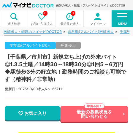
医師の求人・転職・アルバイトはマイナビDOCTOR
0
1
MENU
お気に入り求人
最近見た求人
マイページ
求人検索
医師求人・転職のマイナビDOCTOR
非常勤(アルバイト)医師求人
千葉県
非常勤(アルバイト)求人
募集停止
【千葉県／市川市】新規立ち上げの外来バイト
◎1.3.5土曜／14時30～18時30分◎1回5～6万円
◆駅徒歩3分の好立地！勤務時間のご相談も可能で
す（精神科／非常勤）
更新日 : 2025/10/09
求人No : 657111
最新の募集状況を
お気に入り
問い合わせる