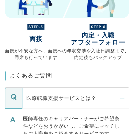
STEP.5
STEP.6
内定・入職
面接
アフターフォロー
面接が不安な方へ、
面接への
年収交渉や
入社日調整まで、
同席も
行っています
内定後もバックアップ
よくあるご質問
医療転職支援サービスとは？
医師専任のキャリアパートナーがご希望条
件などをおうかがいし、ご希望にマッチし
たご入職先をご紹介するサービスです。