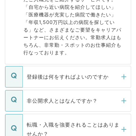
「自宅から近い病院を紹介してほしい」
「医療機器が充実した病院で働きたい」
「年収1,500万円以上の病院を探してい
る」など、さまざまなご要望をキャリアパ
ートナーにお伝えください。常勤求人はも
ちろん、非常勤・スポットのお仕事紹介も
行なっております。
登録後は何をすればよいのですか
ご登録いただきましたら、弊社担当者がご
登録内容を確認し、その後メールもしくは
非公開求人とはなんですか？
お電話にて次のステップのご案内をいたし
ます。通常、5営業日以内にはご連絡をせて
マイナビDOCTORで取り扱っている求人の
いただきますので、しばらくお待ちくださ
うち約3割は、Webサイトからご覧いただ
転職・入職を強要されることはありま
い。
けない「非公開求人」です。非公開求人は
せんか？