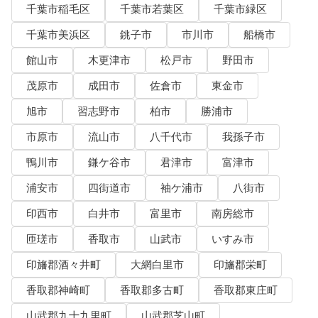
千葉市稲毛区
千葉市若葉区
千葉市緑区
千葉市美浜区
銚子市
市川市
船橋市
館山市
木更津市
松戸市
野田市
茂原市
成田市
佐倉市
東金市
旭市
習志野市
柏市
勝浦市
市原市
流山市
八千代市
我孫子市
鴨川市
鎌ケ谷市
君津市
富津市
浦安市
四街道市
袖ケ浦市
八街市
印西市
白井市
富里市
南房総市
匝瑳市
香取市
山武市
いすみ市
印旛郡酒々井町
大網白里市
印旛郡栄町
香取郡神崎町
香取郡多古町
香取郡東庄町
山武郡九十九里町
山武郡芝山町