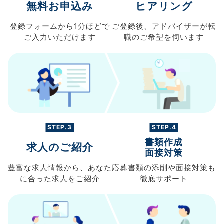
無料お申込み
ヒアリング
登録フォームから
1分ほどで
ご登録後、
アドバイザーが転
ご入力
いただけます
職の
ご希望を伺います
STEP.3
STEP.4
書類作成
求人のご紹介
面接対策
豊富な求人情報から、
あなた
応募書類の
添削や面接対策も
に合った求人を
ご紹介
徹底サポート