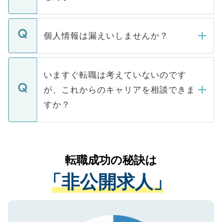
下記の理由によって、一般には公開してい
ません。
転職・入職を強要することは一切ありませ
ん。また、仮に応募先から内定をいただい
個人情報は漏えいしませんか？
■応募殺到を避けるため 人気のある医療機
たとしても、ご本人が納得しない限り、内
関を公にしてしまうと、応募が殺到する場
定を承諾する必要はありません。内定先へ
個人情報が漏えいすることはありませんの
合があります。 選考を効率よく行うため
の辞退の連絡はキャリアパートナーが行い
で、ご安心ください。当サイトからの登録
いますぐ転職は考えていないのです
に、医療機関が求める条件に合った人材の
ますので、ご安心ください。
などで収集したご登録者様の個人情報は、
が、これからのキャリアを相談できま
みを人材紹介会社に依頼するケースが増え
ご本人のキャリアアップおよび転職活動の
ています。
すか？
支援を目的に使用いたします。お預かりし
ているすべての個人データはご本人の許可
お気軽にご相談ください。先生専任のキャ
なく、医療機関側に開示したり、第三者に
リアパートナーが将来のご希望などをおう
提供することは一切ありません。また弊社
かがいして、現在の医療機関の状況や紹介
転職成功の秘訣は
は、個人情報の取り扱いについての厳密な
経験をまじえながら、適切なアドバイスを
管理基準を満たした事業者のみに付与され
「非公開求人」
させていただきます。すぐにご転職をされ
る、プライバシーマークを取得済みです。
ない方には、長期的なサポートが可能です
ご登録いただいた個人情報は、SSL（デー
ので、まずはご登録ください。
タ暗号化）によって保護されていますの
で、機密保持に関してもご安心ください。