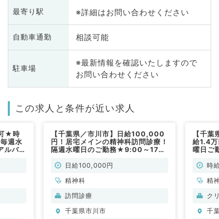
※詳細はお問い合わせください
最寄り駅
相談可能
自動車通勤
※最新情報を確認いたしますので
駐車場
お問い合わせください
この求人と条件が近い求人
可★時
【千葉県／市川市】日給100,000
【千葉
！毎週水
円！居宅メインの精神科訪問診療！
給1.
アルバイ
隔週水曜日のご勤務★9:00～17：
曜日ご
クリニッ
00／最寄り駅徒歩圏内のクリニッ
ト◎都
クです◎（内科系／非常勤）
クです
日給100,000円
時給
精神科
精
訪問診療
ク
千葉県市川市
千