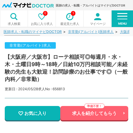
医師の求人・転職・アルバイトはマイナビDOCTOR
0
1
MENU
お気に入り求人
最近見た求人
マイページ
求人検索
医師求人・転職のマイナビDOCTOR
非常勤(アルバイト)医師求人
大阪府
非常勤(アルバイト)求人
【大阪府／大阪市】ローテ相談可◎毎週月・水・
木・土曜日9時～18時／日給10万円相談可能／未経
験の先生も大歓迎！訪問診療のお仕事です◎（一般
内科／非常勤）
更新日 : 2024/05/28
求人No : 656813
お気に入り
求人を紹介してもらう