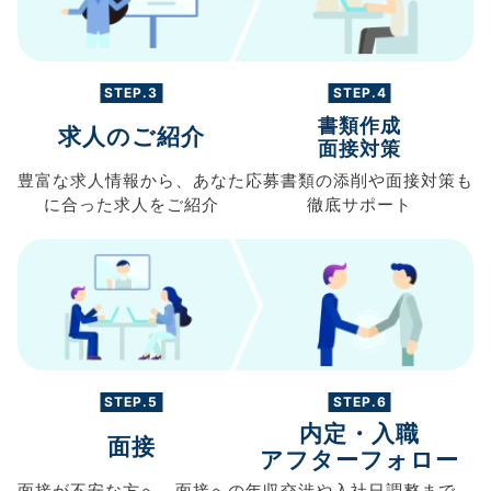
STEP.3
STEP.4
書類作成
求人のご紹介
面接対策
豊富な求人情報から、
あなた
応募書類の
添削や面接対策も
に合った求人を
ご紹介
徹底サポート
STEP.5
STEP.6
内定・入職
面接
アフターフォロー
面接が不安な方へ、
面接への
年収交渉や
入社日調整まで、