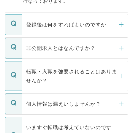
行なっております。
登録後は何をすればよいのですか
ご登録いただきましたら、弊社担当者がご
登録内容を確認し、その後メールもしくは
非公開求人とはなんですか？
お電話にて次のステップのご案内をいたし
ます。通常、5営業日以内にはご連絡をせて
マイナビDOCTORで取り扱っている求人の
いただきますので、しばらくお待ちくださ
うち約3割は、Webサイトからご覧いただ
転職・入職を強要されることはありま
い。
けない「非公開求人」です。非公開求人は
せんか？
下記の理由によって、一般には公開してい
ません。
転職・入職を強要することは一切ありませ
ん。また、仮に応募先から内定をいただい
個人情報は漏えいしませんか？
■応募殺到を避けるため 人気のある医療機
たとしても、ご本人が納得しない限り、内
関を公にしてしまうと、応募が殺到する場
定を承諾する必要はありません。内定先へ
個人情報が漏えいすることはありませんの
合があります。 選考を効率よく行うため
の辞退の連絡はキャリアパートナーが行い
で、ご安心ください。当サイトからの登録
いますぐ転職は考えていないのです
に、医療機関が求める条件に合った人材の
ますので、ご安心ください。