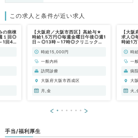
この求人と条件が近い求人
みの病棟
【大阪府／大阪市西区】高給与★
【大阪
週１回◎
時給1.5万円◎毎週金曜日午後◎週1
求人◎
1回4
日～◎13時～17時◎クリニックで
時給1
の訪問診療のお仕事！（一般内科／
す（一
非常勤）
時給15,000円
時給
一般内科
一
訪問診療
病
大阪府大阪市西成区
大
月,金
火,
<
>
手当/福利厚生