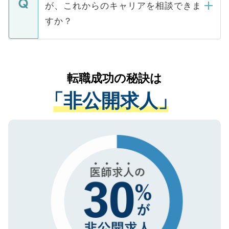
などで収集したご登録者様の個人情報は、
が、これからのキャリアを相談できま
みを人材紹介会社に依頼するケースが増え
ご本人のキャリアアップおよび転職活動の
ています。
すか？
支援を目的に使用いたします。お預かりし
ているすべての個人データはご本人の許可
お気軽にご相談ください。先生専任のキャ
なく、医療機関側に開示したり、第三者に
リアパートナーが将来のご希望などをおう
提供することは一切ありません。また弊社
かがいして、現在の医療機関の状況や紹介
転職成功の秘訣は
は、個人情報の取り扱いについての厳密な
経験をまじえながら、適切なアドバイスを
管理基準を満たした事業者のみに付与され
「非公開求人」
させていただきます。すぐにご転職をされ
る、プライバシーマークを取得済みです。
ない方には、長期的なサポートが可能です
ご登録いただいた個人情報は、SSL（デー
ので、まずはご登録ください。
タ暗号化）によって保護されていますの
で、機密保持に関してもご安心ください。